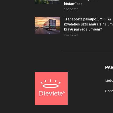
bīstamības...
30/06/2026
Transporta pakalpojumi – kā
izvēlēties uzticamu risināju
kravu pārvadājumiem?
30/06/2026
PA
Liet
Cont