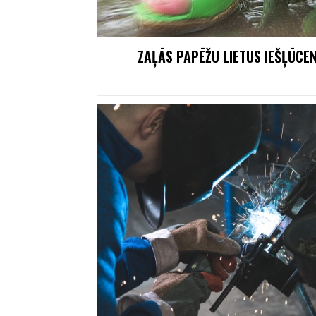
ZAĻĀS PAPĒŽU LIETUS IEŠĻŪCEN