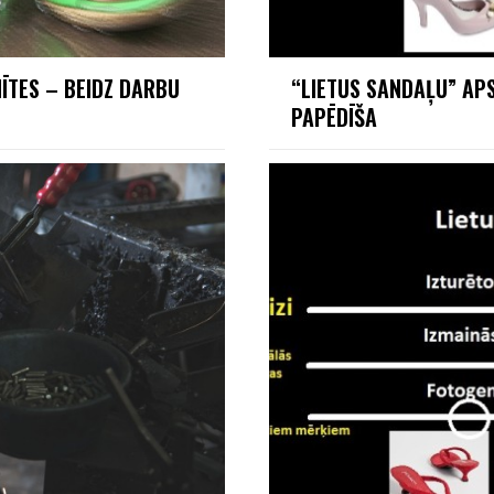
ĪTES – BEIDZ DARBU
“LIETUS SANDAĻU” APS
PAPĒDĪŠA