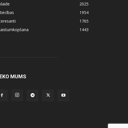
klaide
2025
tiecības
1954
teresanti
1765
kaistumkopšana
1443
EKO MUMS