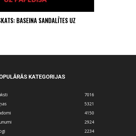
SKATS: BASEINA SANDALĪTES UZ
OPULĀRĀS KATEGORIJAS
ksti
7016
iņas
5321
adomi
4150
aunumi
2924
ogi
2234