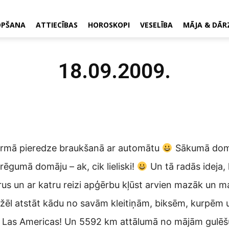
OPŠANA
ATTIECĪBAS
HOROSKOPI
VESELĪBA
MĀJA & DĀR
18.09.2009.
pirmā pieredze braukšanā ar automātu
Sākumā domāj
rēgumā domāju – ak, cik lieliski!
Un tā radās ideja,
us un ar katru reizi apģērbu kļūst arvien mazāk un 
ik žēl atstāt kādu no savām kleitiņām, biksēm, kurpēm 
a Las Americas! Un 5592 km attālumā no mājām gulēšu 