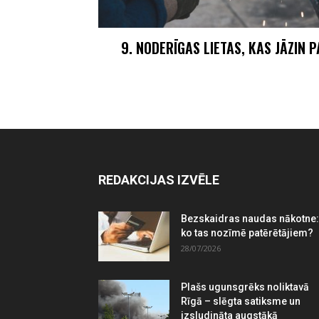
9. NODERĪGAS LIETAS, KAS JĀZIN 
REDAKCIJAS IZVĒLE
Bezskaidras naudas nākotne:
ko tas nozīmē patērētājiem?
28/07/2026
Plašs ugunsgrēks noliktavā
Rīgā – slēgta satiksme un
izsludināta augstākā