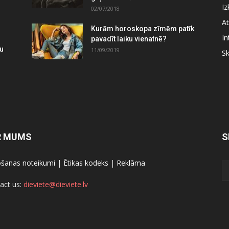
Iz
02/07/2018
At
Kurām horoskopa zīmēm patīk
In
pavadīt laiku vienatnē?
mu
11/09/2019
S
R MUMS
S
ošanas noteikumi
|
Ētikas kodeks
|
Reklāma
act us:
dieviete@dieviete.lv