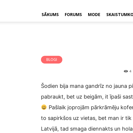
SĀKUMS
FORUMS
MODE
SKAISTUMK
BLOGI
4
Šodien bija mana gandrīz no jauna 
pabraukt, bet uz beigām, it īpaši sast
Pašlaik joprojām pārkrāmēju kofer
to sapirkšos uz vietas, bet man ir t
Latvijā, tad smaga diennakts un hol