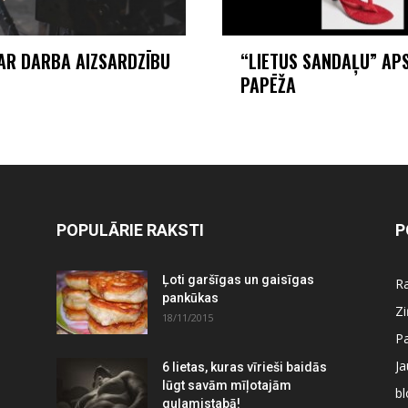
PAR DARBA AIZSARDZĪBU
“LIETUS SANDAĻU” AP
PAPĒŽA
POPULĀRIE RAKSTI
P
Ļoti garšīgas un gaisīgas
Ra
pankūkas
Z
18/11/2015
P
J
6 lietas, kuras vīrieši baidās
lūgt savām mīļotajām
bl
guļamistabā!