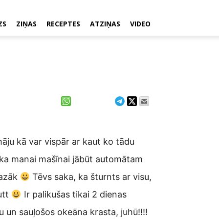
ZS
ZIŅAS
RECEPTES
ATZIŅAS
VIDEO
u kā var vispār ar kaut ko tādu
 ka manai mašīnai jābūt automātam
mazāk
Tēvs saka, ka šturnts ar visu,
utt
Ir palikušas tikai 2 dienas
un sauļošos okeāna krasta, juhū!!!!