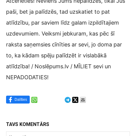
Atcerieties! Neviens Jums nepalīdzēs, tikai Jūs
paši, bet ja palīdzēs, tad uzskatiet to pat
atlīdzību, par saviem līdz galam izpildītajiem
uzdevumiem. Veiksmi jebkuram, kas pēc šī
raksta saņemsies cīnīties ar sevi, jo doma par
to, ka kādam spēju palīdzēt ir vislabākā
atlīdzība! / Noslēpums.lv / MĪLIET sevi un
NEPADODATIES!
Dalīties
TAVS KOMENTĀRS