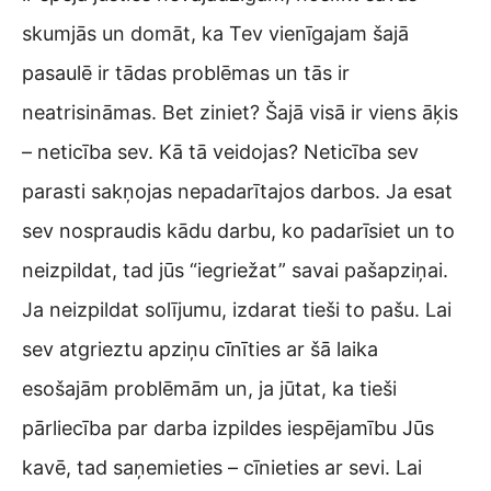
skumjās un domāt, ka Tev vienīgajam šajā
pasaulē ir tādas problēmas un tās ir
neatrisināmas. Bet ziniet? Šajā visā ir viens āķis
– neticība sev. Kā tā veidojas? Neticība sev
parasti sakņojas nepadarītajos darbos. Ja esat
sev nospraudis kādu darbu, ko padarīsiet un to
neizpildat, tad jūs “iegriežat” savai pašapziņai.
Ja neizpildat solījumu, izdarat tieši to pašu. Lai
sev atgrieztu apziņu cīnīties ar šā laika
esošajām problēmām un, ja jūtat, ka tieši
pārliecība par darba izpildes iespējamību Jūs
kavē, tad saņemieties – cīnieties ar sevi. Lai