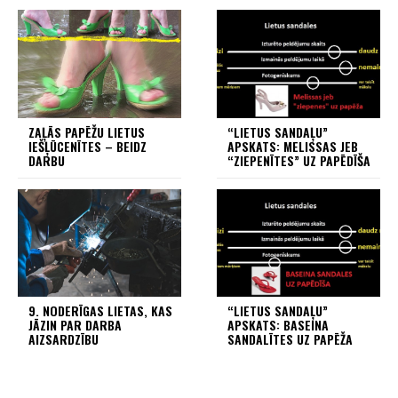
ZAĻĀS PAPĒŽU LIETUS
“LIETUS SANDAĻU”
IEŠĻŪCENĪTES – BEIDZ
APSKATS: MELISSAS JEB
DARBU
“ZIEPENĪTES” UZ PAPĒDĪŠA
9. NODERĪGAS LIETAS, KAS
“LIETUS SANDAĻU”
JĀZIN PAR DARBA
APSKATS: BASEINA
AIZSARDZĪBU
SANDALĪTES UZ PAPĒŽA