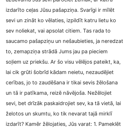
izdarīto ceļas Jūsu pašapziņa. Svarīgi ir mīlēt
sevi un zināt ko vēlaties, izpildīt katru lietu ko
sev noliekat, vai apsolat citiem. Tas rada to
saucamo pašapziņu un nešaubieties, ja neredzat
to, zemapziņa strādā Jums jau pa pieciem
soļiem uz priekšu. Ar šo visu vēlējos pateikt, ka,
lai cik grūti šobrīd kādam neietu, nezaudējiet
cerības, jo to zaudēšana ir tikai sevis žēlošana
un tā ir patīkama, reizē nāvējoša. Nežēlojiet
sevi, bet drīzāk paskaidrojiet sev, ka tā vietā, lai
želotos un skumtu, ko tik nevarat tajā mirklī
izdarīt? Kamēr žēlojaties, Jūs varat: 1. Pameklēt