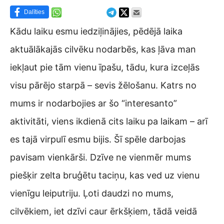
Dalīties
Kādu laiku esmu iedziļinājies, pēdējā laika
aktuālākajās cilvēku nodarbēs, kas ļāva man
iekļaut pie tām vienu īpašu, tādu, kura izceļās
visu pārējo starpā – sevis žēlošanu. Katrs no
mums ir nodarbojies ar šo “interesanto”
aktivitāti, viens ikdienā cits laiku pa laikam – arī
es tajā virpulī esmu bijis. Šī spēle darbojas
pavisam vienkārši. Dzīve ne vienmēr mums
piešķir zelta bruģētu taciņu, kas ved uz vienu
vienīgu leiputriju. Ļoti daudzi no mums,
cilvēkiem, iet dzīvi caur ērkšķiem, tādā veidā