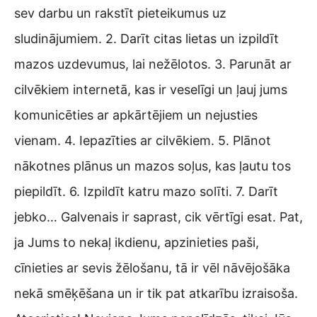
sev darbu un rakstīt pieteikumus uz
sludinājumiem. 2. Darīt citas lietas un izpildīt
mazos uzdevumus, lai nežēlotos. 3. Parunāt ar
cilvēkiem internetā, kas ir veselīgi un ļauj jums
komunicēties ar apkārtējiem un nejusties
vienam. 4. Iepazīties ar cilvēkiem. 5. Plānot
nākotnes plānus un mazos soļus, kas ļautu tos
piepildīt. 6. Izpildīt katru mazo solīti. 7. Darīt
jebko… Galvenais ir saprast, cik vērtīgi esat. Pat,
ja Jums to nekaļ ikdienu, apzinieties paši,
cīnieties ar sevis žēlošanu, tā ir vēl nāvējošāka
nekā smēķēšana un ir tik pat atkarību izraisoša.