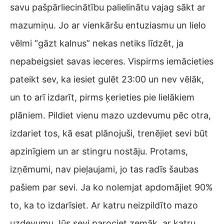
savu pašpārliecinātību palielinātu vajag sākt ar
mazumiņu. Jo ar vienkāršu entuziasmu un lielo
vēlmi “gāzt kalnus” nekas netiks līdzēt, ja
nepabeigsiet savas ieceres. Vispirms iemācieties
pateikt sev, ka iesiet gulēt 23:00 un nev vēlāk,
un to arī izdarīt, pirms ķerieties pie lielākiem
plāniem. Pildiet vienu mazo uzdevumu pēc otra,
izdariet tos, kā esat plānojuši, trenējiet sevi būt
apzinīgiem un ar stingru nostāju. Protams,
izņēmumi, nav pieļaujami, jo tas radīs šaubas
pašiem par sevi. Ja ko nolemjat apdomājiet 90%
to, ka to izdarīsiet. Ar katru neizpildīto mazo
uzdevumu Jūs sevi parociet zemāk, ar katru