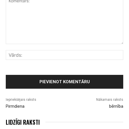
Komentārs:
Vār
Iepriekšējais raksts
Nākamais raksts
Pirmdiena
bērnība
LIDZĪGI RAKSTI