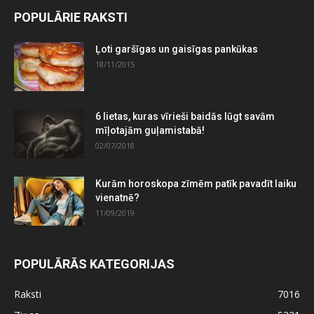
POPULĀRIE RAKSTI
Ļoti garšīgas un gaisīgas pankūkas
18/11/2015
6 lietas, kuras vīrieši baidās lūgt savām
mīļotajām guļamistabā!
02/07/2018
Kurām horoskopa zīmēm patīk pavadīt laiku
vienatnē?
11/09/2019
POPULĀRĀS KATEGORIJAS
Raksti
7016