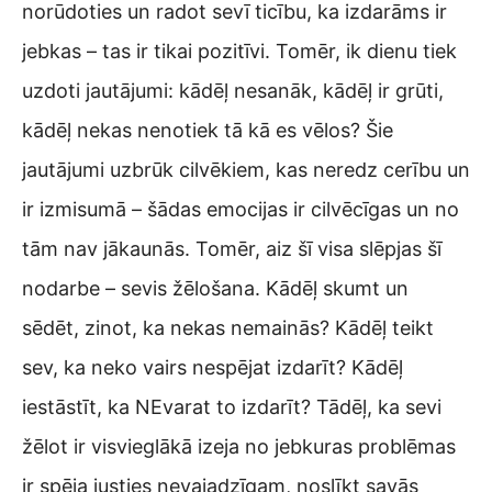
norūdoties un radot sevī ticību, ka izdarāms ir
jebkas – tas ir tikai pozitīvi. Tomēr, ik dienu tiek
uzdoti jautājumi: kādēļ nesanāk, kādēļ ir grūti,
kādēļ nekas nenotiek tā kā es vēlos? Šie
jautājumi uzbrūk cilvēkiem, kas neredz cerību un
ir izmisumā – šādas emocijas ir cilvēcīgas un no
tām nav jākaunās. Tomēr, aiz šī visa slēpjas šī
nodarbe – sevis žēlošana. Kādēļ skumt un
sēdēt, zinot, ka nekas nemainās? Kādēļ teikt
sev, ka neko vairs nespējat izdarīt? Kādēļ
iestāstīt, ka NEvarat to izdarīt? Tādēļ, ka sevi
žēlot ir visvieglākā izeja no jebkuras problēmas
ir spēja justies nevajadzīgam, noslīkt savās