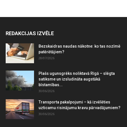
REDAKCIJAS IZVĒLE
Bezskaidras naudas nākotne: ko tas nozīmē
patērētājiem?
28/07/2026
Plašs ugunsgrēks noliktavā Rīgā – slēgta
satiksme un izsludināta augstākā
bīstamības...
30/06/2026
Transporta pakalpojumi – kā izvēlēties
uzticamu risinājumu kravu pārvadājumiem?
30/06/2026