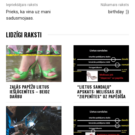
Iepriekšējais raksts
Nākamais raksts
Prieks, ka vina uz mani
birthday :))
sadusmojaas.
LIDZĪGI RAKSTI
ZAĻĀS PAPĒŽU LIETUS
“LIETUS SANDAĻU”
IEŠĻŪCENĪTES – BEIDZ
APSKATS: MELISSAS JEB
DARBU
“ZIEPENĪTES” UZ PAPĒDĪŠA