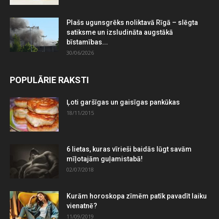
Plašs ugunsgrēks noliktavā Rīgā – slēgta
satiksme un izsludināta augstākā
bīstamības...
30/06/2026
POPULĀRIE RAKSTI
Ļoti garšīgas un gaisīgas pankūkas
18/11/2015
6 lietas, kuras vīrieši baidās lūgt savām
mīļotajām guļamistabā!
02/07/2018
Kurām horoskopa zīmēm patīk pavadīt laiku
vienatnē?
11/09/2019