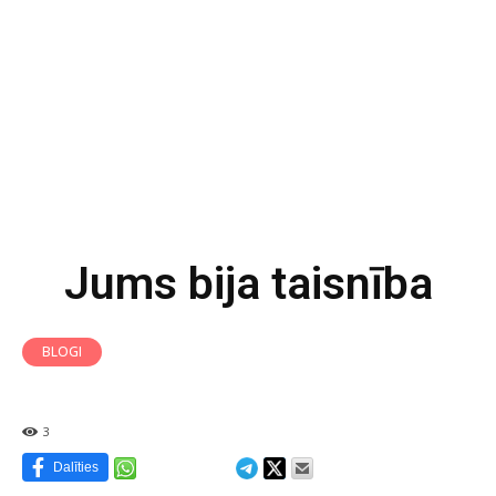
Jums bija taisnība
BLOGI
3
Dalīties