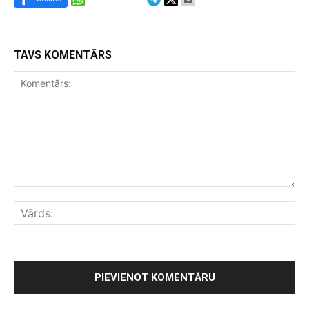
TAVS KOMENTĀRS
Komentārs:
Vār