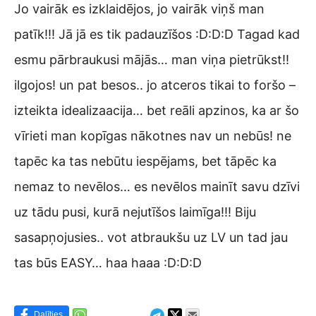
Jo vairāk es izklaidējos, jo vairāk viņš man
patīk!!! Jā jā es tik padauzīšos :D:D:D Tagad kad
esmu pārbraukusi mājās… man viņa pietrūkst!!
ilgojos! un pat besos.. jo atceros tikai to foršo –
izteikta idealizaacija… bet reāli apzinos, ka ar šo
vīrieti man kopīgas nākotnes nav un nebūs! ne
tapēc ka tas nebūtu iespējams, bet tāpēc ka
nemaz to nevēlos… es nevēlos mainīt savu dzīvi
uz tādu pusi, kurā nejutīšos laimīga!!! Biju
sasapņojusies.. vot atbraukšu uz LV un tad jau
tas būs EASY… haa haaa :D:D:D
Dalīties