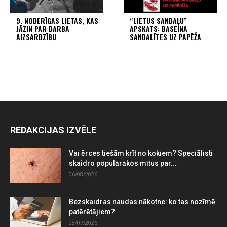
9. NODERĪGAS LIETAS, KAS
“LIETUS SANDAĻU”
JĀZIN PAR DARBA
APSKATS: BASEINA
AIZSARDZĪBU
SANDALĪTES UZ PAPĒŽA
REDAKCIJAS IZVĒLE
Vai ērces tiešām krīt no kokiem? Speciālisti
skaidro populārākos mītus par...
06/08/2026
Bezskaidras naudas nākotne: ko tas nozīmē
patērētājiem?
28/07/2026