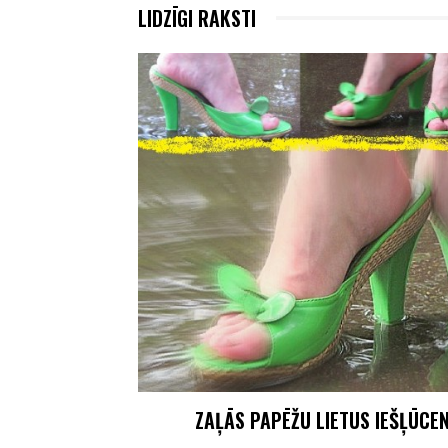
LIDZĪGI RAKSTI
ZAĻĀS PAPĒŽU LIETUS IEŠĻŪCEN