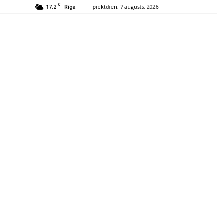
C
17.2
piektdien, 7 augusts, 2026
Rīga