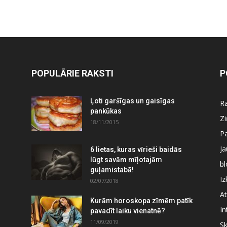
POPULĀRIE RAKSTI
P
Ļoti garšīgas un gaisīgas
Ra
pankūkas
Z
18/11/2015
P
J
6 lietas, kuras vīrieši baidās
lūgt savām mīļotajām
bl
guļamistabā!
Iz
02/07/2018
At
Kurām horoskopa zīmēm patīk
In
pavadīt laiku vienatnē?
11/09/2019
S