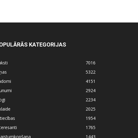
OPULĀRĀS KATEGORIJAS
ksti
7016
iņas
5322
adomi
4151
aunumi
2924
ogi
2234
klaide
2025
tiecības
1954
teresanti
1765
kaistumkopšana
1443