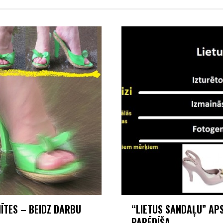
ĪTES – BEIDZ DARBU
“LIETUS SANDAĻU” APS
PAPĒDĪŠA