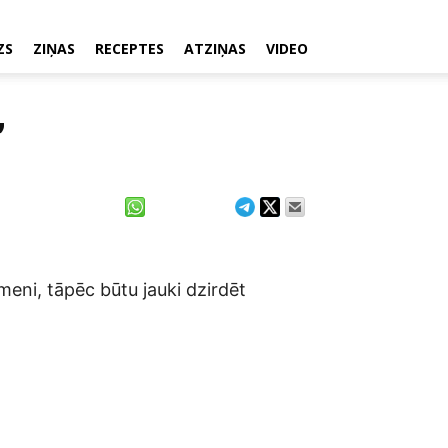
ZS
ZIŅAS
RECEPTES
ATZIŅAS
VIDEO
”
īmeni, tāpēc būtu jauki dzirdēt