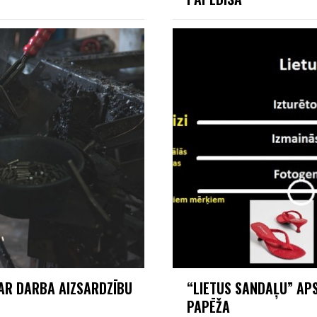
PAR DARBA AIZSARDZĪBU
“LIETUS SANDAĻU” AP
PAPĒŽA