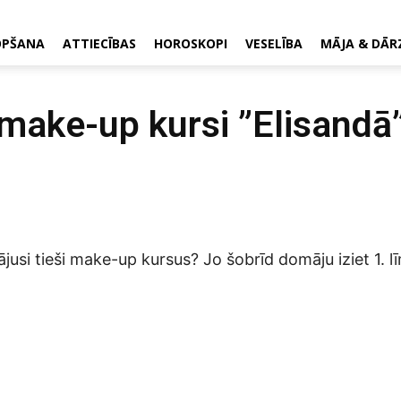
OPŠANA
ATTIECĪBAS
HOROSKOPI
VESELĪBA
MĀJA & DĀR
make-up kursi ”Elisandā
ājusi tieši make-up kursus? Jo šobrīd domāju iziet 1. l