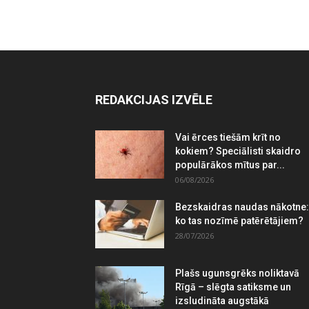
REDAKCIJAS IZVĒLE
Vai ērces tiešām krīt no
kokiem? Speciālisti skaidro
populārākos mītus par...
06/08/2026
Bezskaidras naudas nākotne:
ko tas nozīmē patērētājiem?
28/07/2026
Plašs ugunsgrēks noliktavā
Rīgā – slēgta satiksme un
izsludināta augstākā