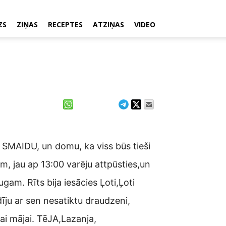
ZS
ZIŅAS
RECEPTES
ATZIŅAS
VIDEO
r SMAIDU, un domu, ka viss būs tieši
em, jau ap 13:00 varēju attpūsties,un
gam. Rīts bija iesācies Ļoti,Ļoti
īju ar sen nesatiktu draudzeni,
i mājai. TēJA,Lazanja,