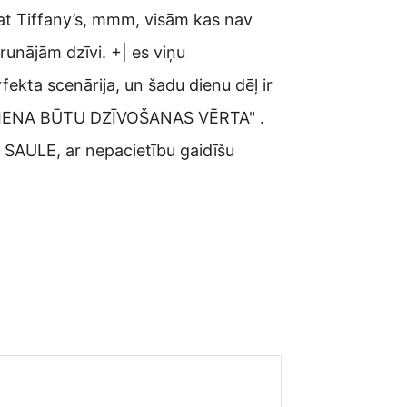
at Tiffany’s, mmm, visām kas nav
runājām dzīvi. +| es viņu
fekta scenārija, un šadu dienu dēļ ir
ATRA DIENA BŪTU DZĪVOŠANAS VĒRTA" .
T SAULE, ar nepacietību gaidīšu