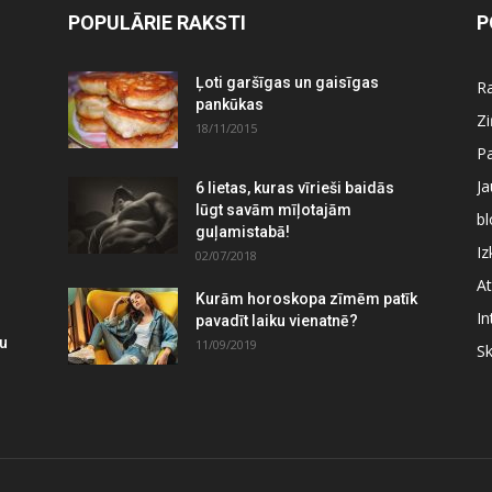
POPULĀRIE RAKSTI
P
Ļoti garšīgas un gaisīgas
Ra
pankūkas
Z
18/11/2015
P
J
6 lietas, kuras vīrieši baidās
lūgt savām mīļotajām
bl
guļamistabā!
Iz
02/07/2018
At
Kurām horoskopa zīmēm patīk
In
pavadīt laiku vienatnē?
mu
11/09/2019
S