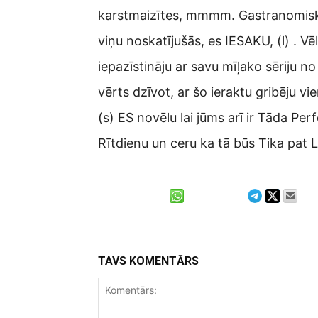
karstmaizītes, mmmm. Gastranomiskās
viņu noskatījušās, es IESAKU, (l) . 
iepazīstināju ar savu mīļako sēriju n
vērts dzīvot, ar šo ieraktu gribēju 
(s) ES novēlu lai jūms arī ir Tāda P
Rītdienu un ceru ka tā būs Tika pat Li
TAVS KOMENTĀRS