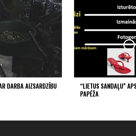
PAR DARBA AIZSARDZĪBU
“LIETUS SANDAĻU” AP
PAPĒŽA