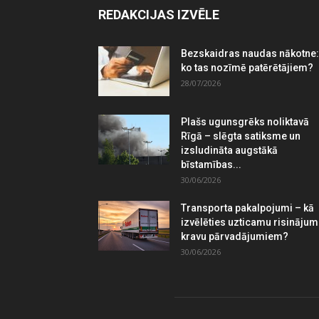
REDAKCIJAS IZVĒLE
Bezskaidras naudas nākotne:
ko tas nozīmē patērētājiem?
28/07/2026
Plašs ugunsgrēks noliktavā
Rīgā – slēgta satiksme un
izsludināta augstākā
bīstamības...
30/06/2026
Transporta pakalpojumi – kā
izvēlēties uzticamu risināju
kravu pārvadājumiem?
30/06/2026