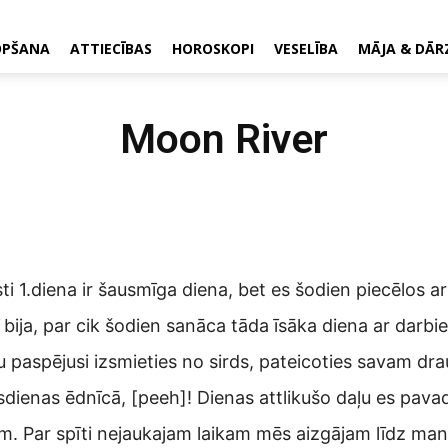
OPŠANA
ATTIECĪBAS
HOROSKOPI
VESELĪBA
MĀJA & DĀR
Moon River
ti 1.diena ir šausmīga diena, bet es šodien piecēlos a
 bija, par cik šodien sanāca tāda īsāka diena ar darbi
u paspējusi izsmieties no sirds, pateicoties savam drau
sdienas ēdnīcā, [peeh]! Dienas attlikušo daļu es pavad
. Par spīti nejaukajam laikam mēs aizgājam līdz mana