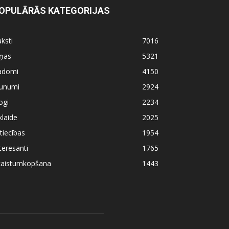
OPULĀRĀS KATEGORIJAS
ksti
7016
iņas
5321
adomi
4150
aunumi
2924
ogi
2234
klaide
2025
tiecības
1954
teresanti
1765
kaistumkopšana
1443