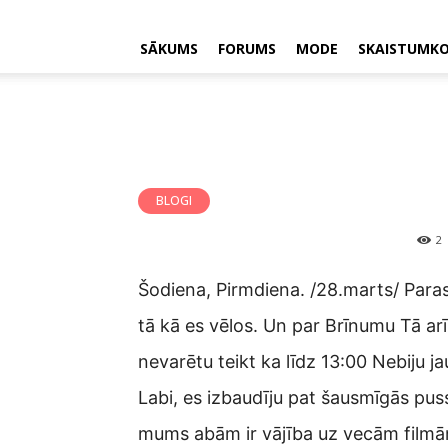
SĀKUMS
FORUMS
MODE
SKAISTUMK
BLOGI
2
Šodiena, Pirmdiena. /28.marts/ Paras
tā kā es vēlos. Un par Brīnumu Tā arī
nevarētu teikt ka līdz 13:00 Nebiju ja
Labi, es izbaudīju pat šausmīgās pus
mums abām ir vājība uz vecām filmām