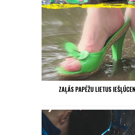
ZAĻĀS PAPĒŽU LIETUS IEŠĻŪCEN