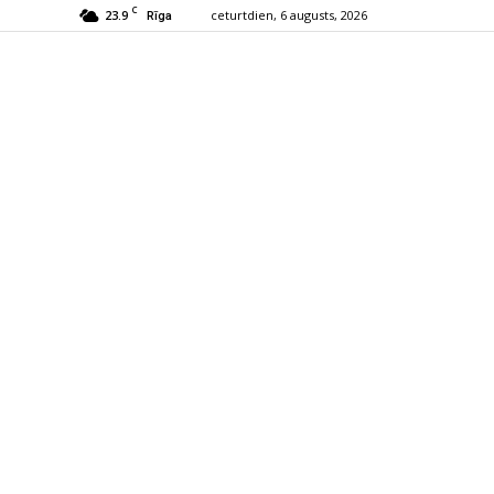
C
23.9
ceturtdien, 6 augusts, 2026
Rīga