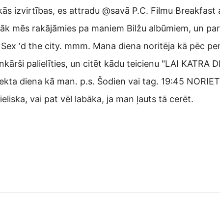
 izvirtības, es attradu @savā P.C. Filmu Breakfast 
Vēlāk mēs rakājāmies pa maniem Bilžu albūmiem, un par
o Sex ‘d the city. mmm. Mana diena noritēja kā pēc per
vienkārši palielīties, un citēt kādu teicienu "LAI K
erfekta diena kā man. p.s. Šodien vai tag. 19:45 NORIE
eliska, vai pat vēl labāka, ja man ļauts tā cerēt.