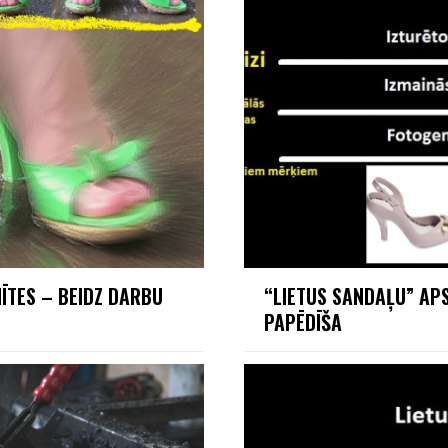
ĪTES – BEIDZ DARBU
“LIETUS SANDAĻU” APS
PAPĒDĪŠA