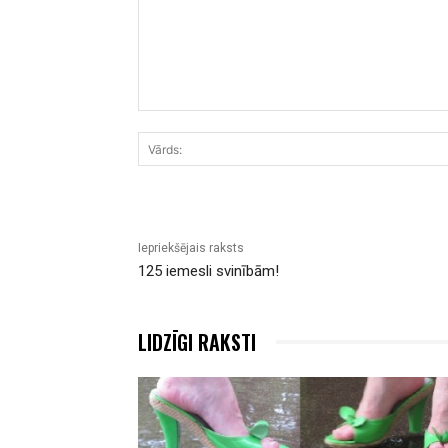
Komentārs:
Iepriekšējais raksts
125 iemesli svinībām!
LIDZĪGI RAKSTI