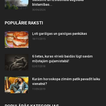
bīstamības...
30/06/2026
POPULĀRIE RAKSTI
Ļoti garšīgas un gaisīgas pankūkas
18/11/2015
6 lietas, kuras vīrieši baidās lūgt savām
mīļotajām guļamistabā!
02/07/2018
Kurām horoskopa zīmēm patīk pavadīt laiku
vienatnē?
11/09/2019