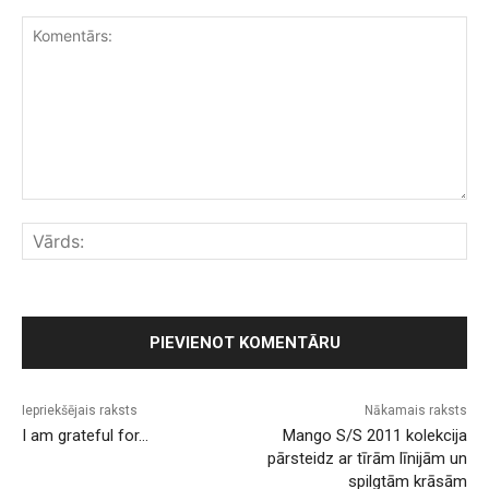
Komentārs:
Vār
Iepriekšējais raksts
Nākamais raksts
I am grateful for…
Mango S/S 2011 kolekcija
pārsteidz ar tīrām līnijām un
spilgtām krāsām