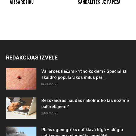
AIZSARDZĪBU
SANDALĪTES UZ PAPĒŽA
REDAKCIJAS IZVĒLE
Vai ērces tiešām krīt no kokiem? Speciālisti
skaidro populārākos mītus par...
06/08/2026
Bezskaidras naudas nākotne: ko tas nozīmē
patērētājiem?
28/07/2026
Plašs ugunsgrēks noliktavā Rīgā – slēgta
satiksme un izsludināta augstākā