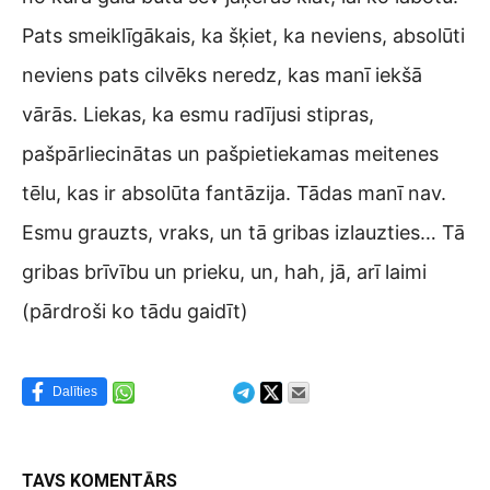
Pats smeiklīgākais, ka šķiet, ka neviens, absolūti
neviens pats cilvēks neredz, kas manī iekšā
vārās. Liekas, ka esmu radījusi stipras,
pašpārliecinātas un pašpietiekamas meitenes
tēlu, kas ir absolūta fantāzija. Tādas manī nav.
Esmu grauzts, vraks, un tā gribas izlauzties… Tā
gribas brīvību un prieku, un, hah, jā, arī laimi
(pārdroši ko tādu gaidīt)
Dalīties
TAVS KOMENTĀRS