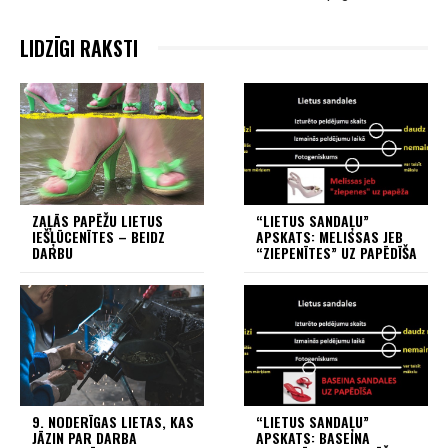
LIDZĪGI RAKSTI
ZAĻĀS PAPĒŽU LIETUS
“LIETUS SANDAĻU”
IEŠĻŪCENĪTES – BEIDZ
APSKATS: MELISSAS JEB
DARBU
“ZIEPENĪTES” UZ PAPĒDĪŠA
9. NODERĪGAS LIETAS, KAS
“LIETUS SANDAĻU”
JĀZIN PAR DARBA
APSKATS: BASEINA