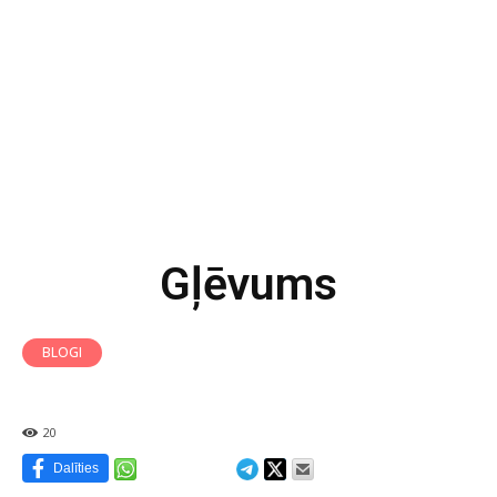
Gļēvums
BLOGI
20
Dalīties