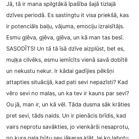
Jā, tā ir mana spilgtākā īpašība šajā tizlajā
dzīves periodā. Es sastingtu it visa priekšā, kas
ir potenciāls baiļu, vājuma, emociju izraisītājs.
Esmu gļēva, gļēva, gļēva, un kā man tas besī.
SASODĪTS! Un tā tā īsā dzīve aizplūst, bet es,
muļķa cilvēks, esmu iemīcīts vienā savā dobītē
un nekustu nekur. Ir kādai gadījies pēkšņi
attapties situācijā, kad pati sevi nepazīsti? Kad
vēro sevi no malas, un ka tev ir kauns par sevi?
Ou jā, man ir, un kā vēl. Tāda dusma sāk krāties
pret sevi, tāds naids. Un ir pienācis brīdis, kad
vairs neprotu savākties, jo vienkārši nesaprotu,
no kura gala būtu sev jāķeras klāt, lai ko labotu.