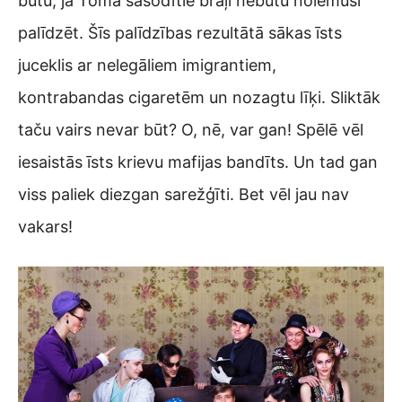
būtu, ja Toma sasodītie brāļi nebūtu nolēmuši
palīdzēt. Šīs palīdzības rezultātā sākas īsts
juceklis ar nelegāliem imigrantiem,
kontrabandas cigaretēm un nozagtu līķi. Sliktāk
taču vairs nevar būt? O, nē, var gan! Spēlē vēl
iesaistās īsts krievu mafijas bandīts. Un tad gan
viss paliek diezgan sarežģīti. Bet vēl jau nav
vakars!