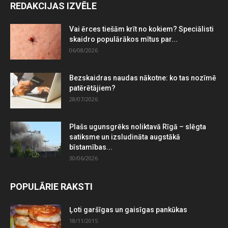
REDAKCIJAS IZVĒLE
Vai ērces tiešām krīt no kokiem? Speciālisti
skaidro populārākos mītus par...
06/08/2026
Bezskaidras naudas nākotne: ko tas nozīmē
patērētājiem?
28/07/2026
Plašs ugunsgrēks noliktavā Rīgā – slēgta
satiksme un izsludināta augstākā
bīstamības...
30/06/2026
POPULĀRIE RAKSTI
Ļoti garšīgas un gaisīgas pankūkas
18/11/2015