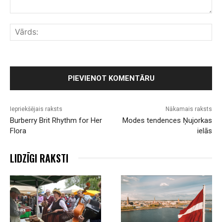
Komentārs:
Vār
Iepriekšējais raksts
Nākamais raksts
Burberry Brit Rhythm for Her
Modes tendences Ņujorkas
Flora
ielās
LIDZĪGI RAKSTI