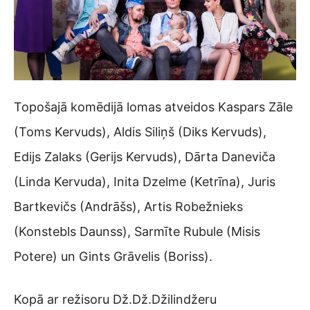
Topošajā komēdijā lomas atveidos Kaspars Zāle
(Toms Kervuds), Aldis Siliņš (Diks Kervuds),
Edijs Zalaks (Gerijs Kervuds), Dārta Daneviča
(Linda Kervuda), Inita Dzelme (Ketrīna), Juris
Bartkevičs (Andrāšs), Artis Robežnieks
(Konstebls Daunss), Sarmīte Rubule (Misis
Potere) un Gints Grāvelis (Boriss).
Kopā ar režisoru Dž.Dž.Džilindžeru