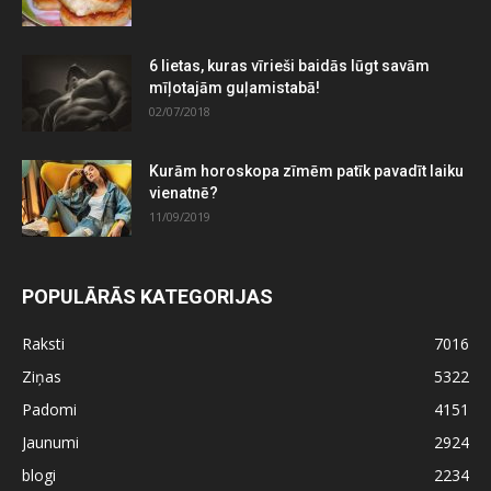
6 lietas, kuras vīrieši baidās lūgt savām
mīļotajām guļamistabā!
02/07/2018
Kurām horoskopa zīmēm patīk pavadīt laiku
vienatnē?
11/09/2019
POPULĀRĀS KATEGORIJAS
Raksti
7016
Ziņas
5322
Padomi
4151
Jaunumi
2924
blogi
2234