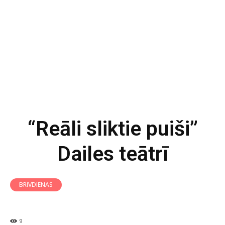
“Reāli sliktie puiši”
Dailes teātrī
BRIVDIENAS
9