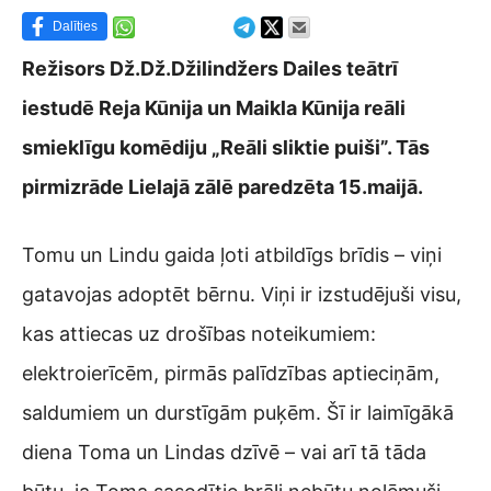
Dalīties
Režisors Dž.Dž.Džilindžers Dailes teātrī
iestudē Reja Kūnija un Maikla Kūnija reāli
smieklīgu komēdiju „Reāli sliktie puiši”. Tās
pirmizrāde Lielajā zālē paredzēta 15.maijā.
Tomu un Lindu gaida ļoti atbildīgs brīdis – viņi
gatavojas adoptēt bērnu. Viņi ir izstudējuši visu,
kas attiecas uz drošības noteikumiem:
elektroierīcēm, pirmās palīdzības aptieciņām,
saldumiem un durstīgām puķēm. Šī ir laimīgākā
diena Toma un Lindas dzīvē – vai arī tā tāda