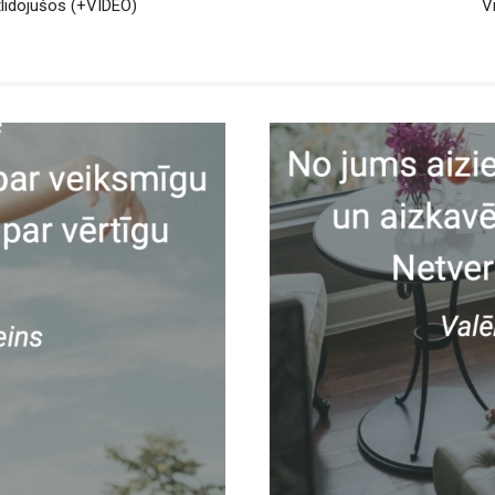
tlidojušos (+VIDEO)
V