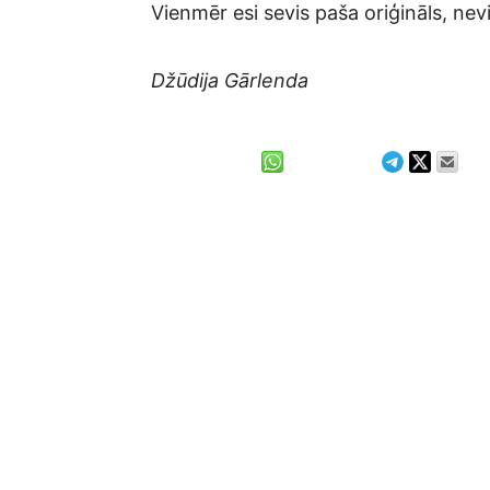
Vienmēr esi sevis paša oriģināls, nev
Džūdija Gārlenda