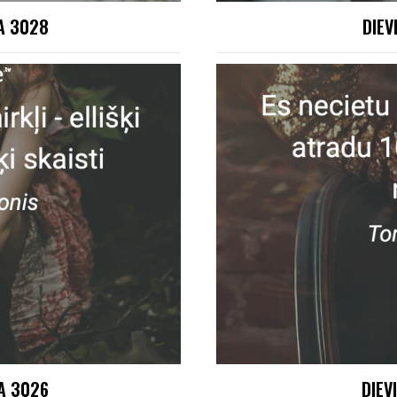
ŅA 3028
DIEV
ŅA 3026
DIEV