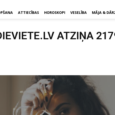
OPŠANA
ATTIECĪBAS
HOROSKOPI
VESELĪBA
MĀJA & DĀR
DIEVIETE.LV ATZIŅA 217