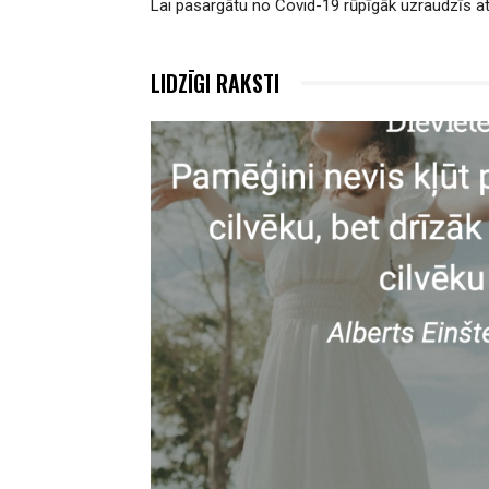
Lai pasargātu no Covid-19 rūpīgāk uzraudzīs a
LIDZĪGI RAKSTI