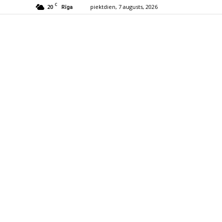
C
20
piektdien, 7 augusts, 2026
Rīga