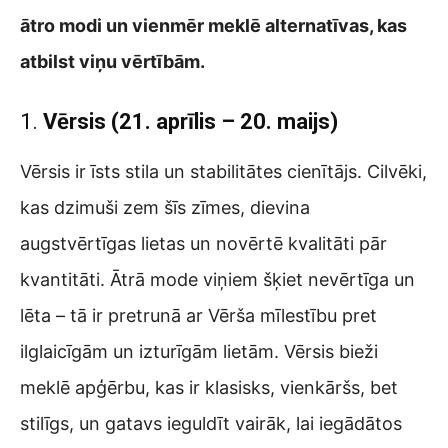
ātro modi un vienmēr meklē alternatīvas, kas
atbilst viņu vērtībām.
1.
Vērsis (21. aprīlis – 20. maijs)
Vērsis ir īsts stila un stabilitātes cienītājs. Cilvēki,
kas dzimuši zem šīs zīmes, dievina
augstvērtīgas lietas un novērtē kvalitāti pār
kvantitāti. Ātrā mode viņiem šķiet nevērtīga un
lēta – tā ir pretrunā ar Vērša mīlestību pret
ilglaicīgām un izturīgām lietām. Vērsis bieži
meklē apģērbu, kas ir klasisks, vienkāršs, bet
stilīgs, un gatavs ieguldīt vairāk, lai iegādātos