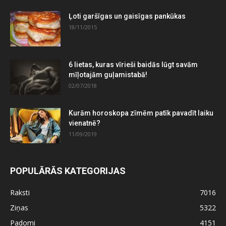
Ļoti garšīgas un gaisīgas pankūkas
18/11/2015
6 lietas, kuras vīrieši baidās lūgt savām
mīļotajām guļamistabā!
02/07/2018
Kurām horoskopa zīmēm patīk pavadīt laiku
vienatnē?
11/09/2019
POPULĀRĀS KATEGORIJAS
Raksti
7016
Ziņas
5322
Padomi
4151