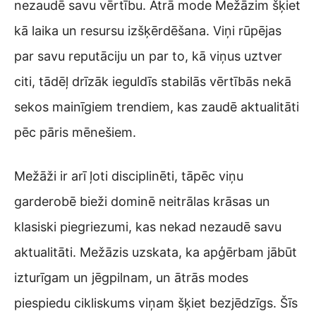
nezaudē savu vērtību. Ātrā mode Mežāzim šķiet
kā laika un resursu izšķērdēšana. Viņi rūpējas
par savu reputāciju un par to, kā viņus uztver
citi, tādēļ drīzāk ieguldīs stabilās vērtībās nekā
sekos mainīgiem trendiem, kas zaudē aktualitāti
pēc pāris mēnešiem.
Mežāži ir arī ļoti disciplinēti, tāpēc viņu
garderobē bieži dominē neitrālas krāsas un
klasiski piegriezumi, kas nekad nezaudē savu
aktualitāti. Mežāzis uzskata, ka apģērbam jābūt
izturīgam un jēgpilnam, un ātrās modes
piespiedu cikliskums viņam šķiet bezjēdzīgs. Šīs