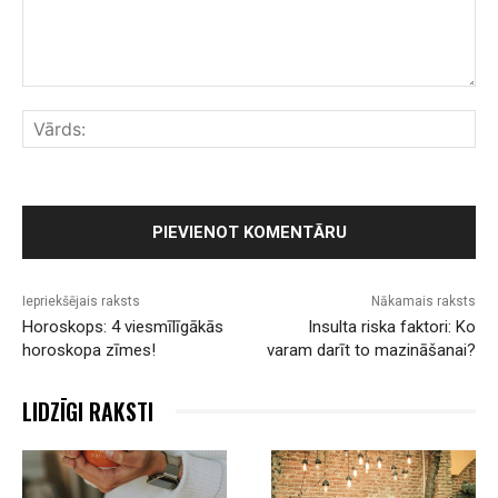
Komentārs:
Vār
Iepriekšējais raksts
Nākamais raksts
Horoskops: 4 viesmīlīgākās
Insulta riska faktori: Ko
horoskopa zīmes!
varam darīt to mazināšanai?
LIDZĪGI RAKSTI