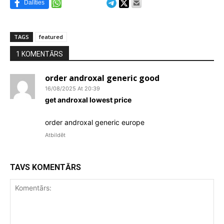
Dalīties
TAGS
featured
1 KOMENTĀRS
order androxal generic good
16/08/2025 At 20:39
get androxal lowest price
order androxal generic europe
Atbildēt
TAVS KOMENTĀRS