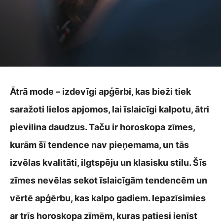
Ātrā mode – izdevīgi apģērbi, kas bieži tiek
saražoti lielos apjomos, lai īslaicīgi kalpotu, ātri
pievilina daudzus. Taču ir horoskopa zīmes,
kurām šī tendence nav pieņemama, un tās
izvēlas kvalitāti, ilgtspēju un klasisku stilu. Šīs
zīmes nevēlas sekot īslaicīgām tendencēm un
vērtē apģērbu, kas kalpo gadiem. Iepazīsimies
ar trīs horoskopa zīmēm, kuras patiesi ienīst