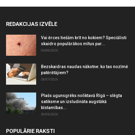
REDAKCIJAS IZVĒLE
Vai ērces tiešām krīt no kokiem? Speciālisti
skaidro populārākos mītus par...
06/08/2026
Bezskaidras naudas nākotne: ko tas nozīmē
patērētājiem?
28/07/2026
Plašs ugunsgrēks noliktavā Rīgā – slēgta
satiksme un izsludināta augstākā
bīstamības...
30/06/2026
POPULĀRIE RAKSTI