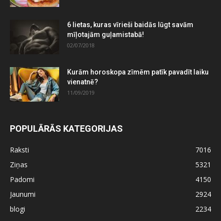
6 lietas, kuras vīrieši baidās lūgt savām
mīļotajām guļamistabā!
02/07/2018
Kurām horoskopa zīmēm patīk pavadīt laiku
vienatnē?
11/09/2019
POPULĀRĀS KATEGORIJAS
Raksti
7016
Ziņas
5321
Padomi
4150
Jaunumi
2924
blogi
2234