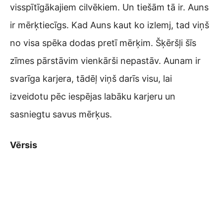
visspītīgākajiem cilvēkiem. Un tiešām tā ir. Auns
ir mērķtiecīgs. Kad Auns kaut ko izlemj, tad viņš
no visa spēka dodas pretī mērķim. Šķēršļi šīs
zīmes pārstāvim vienkārši nepastāv. Aunam ir
svarīga karjera, tādēļ viņš darīs visu, lai
izveidotu pēc iespējas labāku karjeru un
sasniegtu savus mērķus.
Vērsis