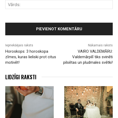
Vār
Iepriekšējais raksts
Nākamais raksts
Horoskops: 3 horoskopa
VAIRO VALDEMĀRU:
zīmes, kuras lieliski prot citus
Valdemārpilī tiks svinēti
motivēt!
pilsētas un pludmales svētki!
LIDZĪGI RAKSTI