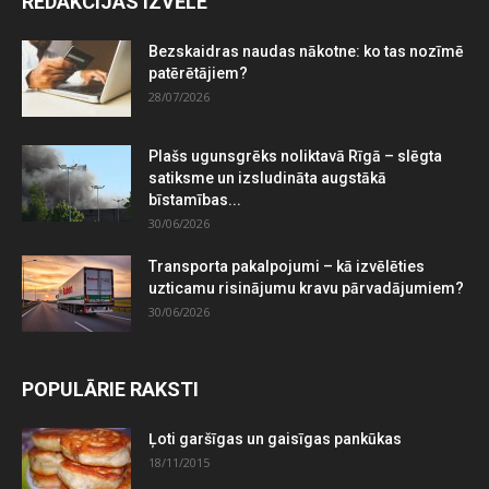
REDAKCIJAS IZVĒLE
Bezskaidras naudas nākotne: ko tas nozīmē
patērētājiem?
28/07/2026
Plašs ugunsgrēks noliktavā Rīgā – slēgta
satiksme un izsludināta augstākā
bīstamības...
30/06/2026
Transporta pakalpojumi – kā izvēlēties
uzticamu risinājumu kravu pārvadājumiem?
30/06/2026
POPULĀRIE RAKSTI
Ļoti garšīgas un gaisīgas pankūkas
18/11/2015