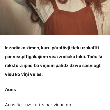
Ir zodiaka zīmes, kuru pārstāvji tiek uzskatīti
par visspītīgākajiem visā zodiaka lokā. Taču šī
rakstura īpašība viņiem palīdz dzīvē sasniegt
visu ko viņi vēlas.
Auns
Auns tiek uzskatīts par vienu no