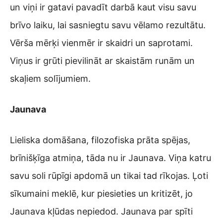
un viņi ir gatavi pavadīt darbā kaut visu savu
brīvo laiku, lai sasniegtu savu vēlamo rezultātu.
Vērša mērķi vienmēr ir skaidri un saprotami.
Viņus ir grūti pievilināt ar skaistām runām un
skaļiem solījumiem.
Jaunava
Lieliska domāšana, filozofiska prāta spējas,
brīnišķīga atmiņa, tāda nu ir Jaunava. Viņa katru
savu soli rūpīgi apdomā un tikai tad rīkojas. Ļoti
sīkumaini meklē, kur piesieties un kritizēt, jo
Jaunava kļūdas nepiedod. Jaunava par spīti