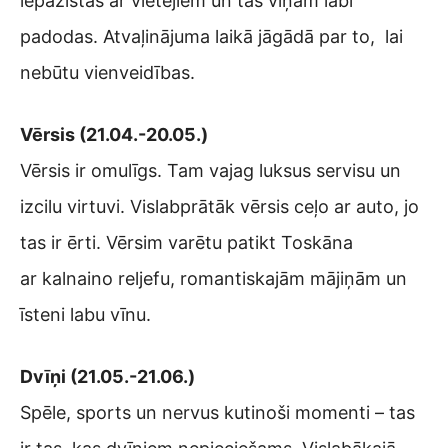
iepazīstas ar vietējiem un tas viņam labi
padodas. Atvaļinājuma laikā jāgādā par to, lai
nebūtu vienveidības.
Vērsis (21.04.-20.05.)
Vērsis ir omulīgs. Tam vajag luksus servisu un
izcilu virtuvi. Vislabprātāk vērsis ceļo ar auto, jo
tas ir ērti. Vērsim varētu patikt Toskāna
ar kalnaino reljefu, romantiskajām mājiņām un
īsteni labu vīnu.
Dvīņi (21.05.-21.06.)
Spēle, sports un nervus kutinoši momenti – tas