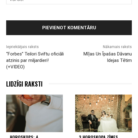
Iepriekšējais raksts
Nākamais raksts
“Forbes” Teilori Sviftu oficiāli
Mīļas Un Īpašas Dāvanu
atzinis par miljardieri!
Idejas Tētim
(+VIDEO)
LIDZĪGI RAKSTI
HOROSKOPS: 4
3 HOROSKOPA ZĪMES,