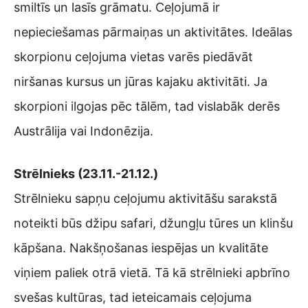
smiltīs un lasīs grāmatu. Ceļojumā ir
nepieciešamas pārmaiņas un aktivitātes. Ideālas
skorpionu ceļojuma vietas varēs piedāvāt
niršanas kursus un jūras kajaku aktivitāti. Ja
skorpioni ilgojas pēc tālēm, tad vislabāk derēs
Austrālija vai Indonēzija.
Strēlnieks (23.11.-21.12.)
Strēlnieku sapņu ceļojumu aktivitāšu sarakstā
noteikti būs džipu safari, džungļu tūres un klinšu
kāpšana. Nakšņošanas iespējas un kvalitāte
viņiem paliek otrā vietā. Tā kā strēlnieki apbrīno
svešas kultūras, tad ieteicamais ceļojuma