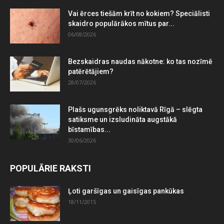
Vai ērces tiešām krīt no kokiem? Speciālisti
skaidro populārākos mītus par...
06/08/2026
Bezskaidras naudas nākotne: ko tas nozīmē
patērētājiem?
28/07/2026
Plašs ugunsgrēks noliktavā Rīgā – slēgta
satiksme un izsludināta augstākā
bīstamības...
30/06/2026
POPULĀRIE RAKSTI
Ļoti garšīgas un gaisīgas pankūkas
18/11/2015