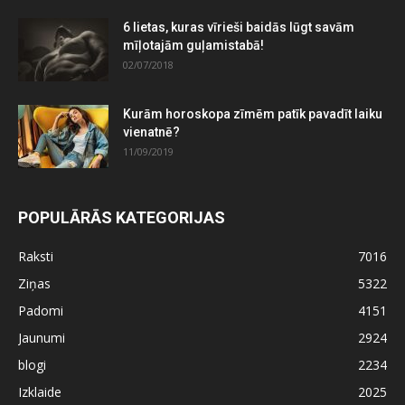
6 lietas, kuras vīrieši baidās lūgt savām
mīļotajām guļamistabā!
02/07/2018
Kurām horoskopa zīmēm patīk pavadīt laiku
vienatnē?
11/09/2019
POPULĀRĀS KATEGORIJAS
Raksti
7016
Ziņas
5322
Padomi
4151
Jaunumi
2924
blogi
2234
Izklaide
2025