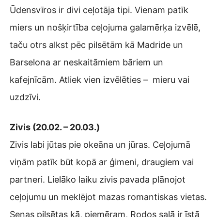
Ūdensvīros ir divi ceļotāja tipi. Vienam patīk
miers un nošķirtība ceļojuma galamērķa izvēlē,
taču otrs alkst pēc pilsētām kā Madride un
Barselona ar neskaitāmiem bāriem un
kafejnīcām. Atliek vien izvēlēties – mieru vai
uzdzīvi.
Zivis (20.02. – 20.03.)
Zivis labi jūtas pie okeāna un jūras. Ceļojumā
viņām patīk būt kopā ar ģimeni, draugiem vai
partneri. Lielāko laiku zivis pavada plānojot
ceļojumu un meklējot mazas romantiskas vietas.
Senas pilsētas kā, piemēram, Rodos salā ir īstā