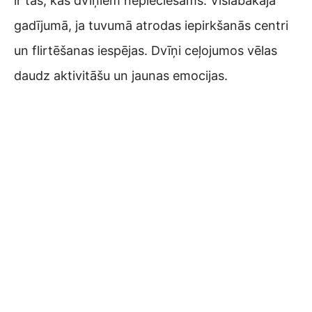
ir tas, kas dvīņiem nepieciešams. Vislabākajā
gadījumā, ja tuvumā atrodas iepirkšanās centri
un flirtēšanas iespējas. Dvīņi ceļojumos vēlas
daudz aktivitāšu un jaunas emocijas.