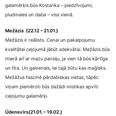
galamērķis būs Kostarika – piedzīvojumi,
pludmales un daba – viss vienā.
Mežāzis (22.12 – 21.01.)
Mežāzis ir reālists. Cenai un pakalpojumu
kvalitātei ceļojumā jābūt adekvātai. Mežāzis būs
mierā arī ar mazu pansiju, ja vien tā būs kārtīga
un tīra. Un galvenais, lai tajā būtu kas maģisks.
Mežāžus fascinē pārdabiskas vietas, tāpēc
viņam piemēroti būs dažādi mistikas apvīti
ceļojumu galamērķi.
Ūdensvīrs(21.01. – 19.02.)