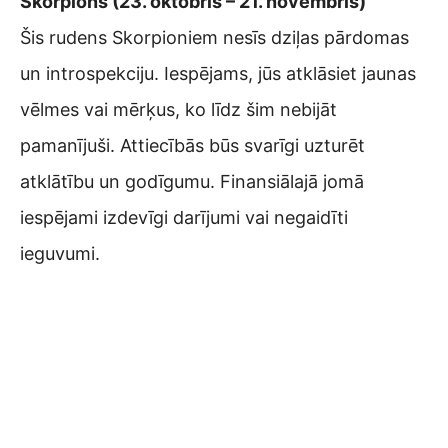
Skorpions (23. oktobris – 21. novembris)
Šis rudens Skorpioniem nesīs dziļas pārdomas
un introspekciju. Iespējams, jūs atklāsiet jaunas
vēlmes vai mērķus, ko līdz šim nebijāt
pamanījuši. Attiecībās būs svarīgi uzturēt
atklātību un godīgumu. Finansiālajā jomā
iespējami izdevīgi darījumi vai negaidīti
ieguvumi.