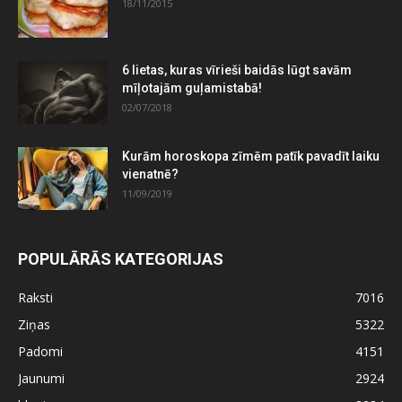
18/11/2015
6 lietas, kuras vīrieši baidās lūgt savām
mīļotajām guļamistabā!
02/07/2018
Kurām horoskopa zīmēm patīk pavadīt laiku
vienatnē?
11/09/2019
POPULĀRĀS KATEGORIJAS
Raksti
7016
Ziņas
5322
Padomi
4151
Jaunumi
2924