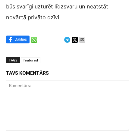
būs svarīgi uzturēt līdzsvaru un neatstāt
novārtā privāto dzīvi.
Dalīties
TAGS
featured
TAVS KOMENTĀRS
Komentārs: