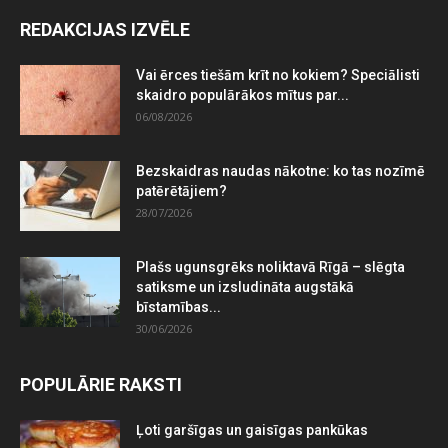
REDAKCIJAS IZVĒLE
Vai ērces tiešām krīt no kokiem? Speciālisti
skaidro populārākos mītus par...
06/08/2026
Bezskaidras naudas nākotne: ko tas nozīmē
patērētājiem?
28/07/2026
Plašs ugunsgrēks noliktavā Rīgā – slēgta
satiksme un izsludināta augstākā
bīstamības...
30/06/2026
POPULĀRIE RAKSTI
Ļoti garšīgas un gaisīgas pankūkas