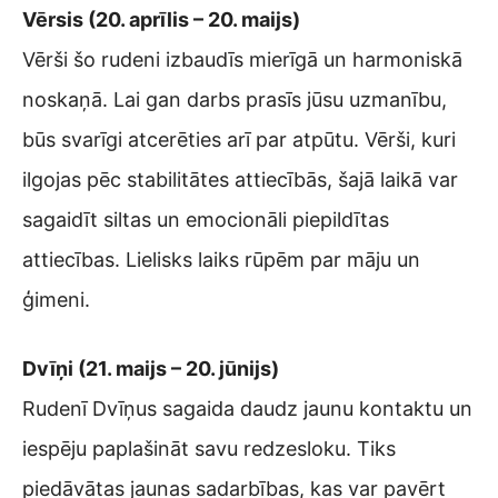
Vērsis (20. aprīlis – 20. maijs)
Vērši šo rudeni izbaudīs mierīgā un harmoniskā
noskaņā. Lai gan darbs prasīs jūsu uzmanību,
būs svarīgi atcerēties arī par atpūtu. Vērši, kuri
ilgojas pēc stabilitātes attiecībās, šajā laikā var
sagaidīt siltas un emocionāli piepildītas
attiecības. Lielisks laiks rūpēm par māju un
ģimeni.
Dvīņi (21. maijs – 20. jūnijs)
Rudenī Dvīņus sagaida daudz jaunu kontaktu un
iespēju paplašināt savu redzesloku. Tiks
piedāvātas jaunas sadarbības, kas var pavērt