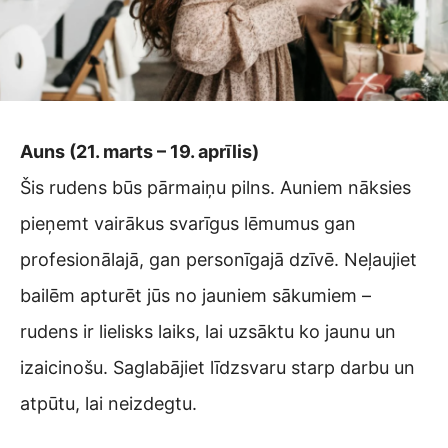
Auns (21. marts – 19. aprīlis)
Šis rudens būs pārmaiņu pilns. Auniem nāksies
pieņemt vairākus svarīgus lēmumus gan
profesionālajā, gan personīgajā dzīvē. Neļaujiet
bailēm apturēt jūs no jauniem sākumiem –
rudens ir lielisks laiks, lai uzsāktu ko jaunu un
izaicinošu. Saglabājiet līdzsvaru starp darbu un
atpūtu, lai neizdegtu.