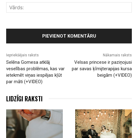
Vār
Iepriekšējais raksts
Nākamais raksts
Selēna Gomesa atklāj
Velsas princese ir paziņojusi
veselības problēmas, kas var
par savas ķīmijterapijas kursa
ietekmēt viņas iespējas kļūt
beigām (+VIDEO)
par māti (+VIDEO)
LIDZĪGI RAKSTI