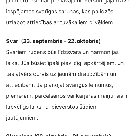
jauni profesionāli piedāvājumi. Personīgajā dzīvē
iespējamas svarīgas sarunas, kas palīdzēs
uzlabot attiecības ar tuvākajiem cilvēkiem.
Svari (23. septembris – 22. oktobris)
Svariem rudens būs līdzsvara un harmonijas
laiks. Jūs būsiet īpaši pievilcīgi apkārtējiem, un
tas atvērs durvis uz jaunām draudzībām un
attiecībām. Ja plānojat svarīgus lēmumus,
piemēram, pārcelšanos vai karjeras maiņu, šis ir
labvēlīgs laiks, lai pievērstos šādiem
jautājumiem.