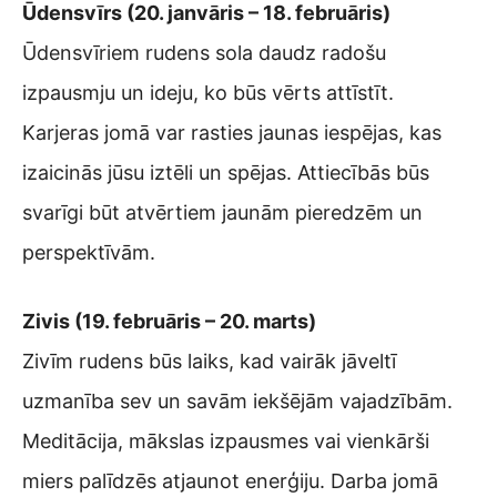
Ūdensvīrs (20. janvāris – 18. februāris)
Ūdensvīriem rudens sola daudz radošu
izpausmju un ideju, ko būs vērts attīstīt.
Karjeras jomā var rasties jaunas iespējas, kas
izaicinās jūsu iztēli un spējas. Attiecībās būs
svarīgi būt atvērtiem jaunām pieredzēm un
perspektīvām.
Zivis (19. februāris – 20. marts)
Zivīm rudens būs laiks, kad vairāk jāveltī
uzmanība sev un savām iekšējām vajadzībām.
Meditācija, mākslas izpausmes vai vienkārši
miers palīdzēs atjaunot enerģiju. Darba jomā