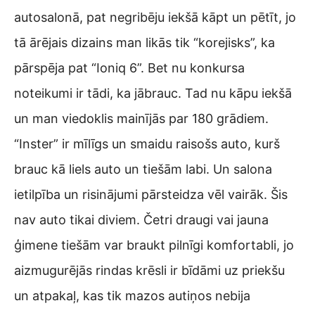
autosalonā, pat negribēju iekšā kāpt un pētīt, jo
tā ārējais dizains man likās tik “korejisks”, ka
pārspēja pat “Ioniq 6”. Bet nu konkursa
noteikumi ir tādi, ka jābrauc. Tad nu kāpu iekšā
un man viedoklis mainījās par 180 grādiem.
“Inster” ir mīlīgs un smaidu raisošs auto, kurš
brauc kā liels auto un tiešām labi. Un salona
ietilpība un risinājumi pārsteidza vēl vairāk. Šis
nav auto tikai diviem. Četri draugi vai jauna
ģimene tiešām var braukt pilnīgi komfortabli, jo
aizmugurējās rindas krēsli ir bīdāmi uz priekšu
un atpakaļ, kas tik mazos autiņos nebija