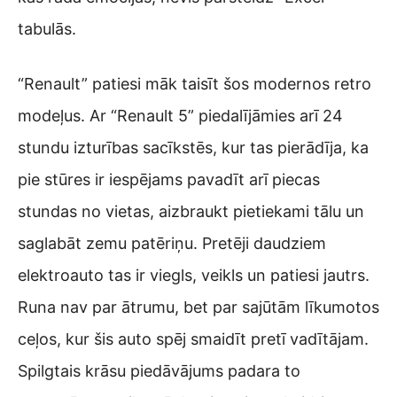
tabulās.
“Renault” patiesi māk taisīt šos modernos retro
modeļus. Ar “Renault 5” piedalījāmies arī 24
stundu izturības sacīkstēs, kur tas pierādīja, ka
pie stūres ir iespējams pavadīt arī piecas
stundas no vietas, aizbraukt pietiekami tālu un
saglabāt zemu patēriņu. Pretēji daudziem
elektroauto tas ir viegls, veikls un patiesi jautrs.
Runa nav par ātrumu, bet par sajūtām līkumotos
ceļos, kur šis auto spēj smaidīt pretī vadītājam.
Spilgtais krāsu piedāvājums padara to