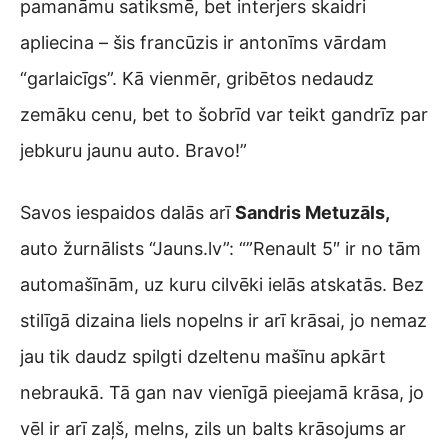
pamanāmu satiksmē, bet interjers skaidri
apliecina – šis francūzis ir antonīms vārdam
“garlaicīgs”. Kā vienmēr, gribētos nedaudz
zemāku cenu, bet to šobrīd var teikt gandrīz par
jebkuru jaunu auto. Bravo!”
Savos iespaidos dalās arī
Sandris Metuzāls,
auto žurnālists “Jauns.lv”: “”Renault 5″ ir no tām
automašīnām, uz kuru cilvēki ielās atskatās. Bez
stilīgā dizaina liels nopelns ir arī krāsai, jo nemaz
jau tik daudz spilgti dzeltenu mašīnu apkārt
nebraukā. Tā gan nav vienīgā pieejamā krāsa, jo
vēl ir arī zaļš, melns, zils un balts krāsojums ar