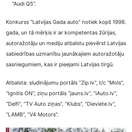
“Audi Q5”.
Konkurss “Latvijas Gada auto” notiek kopš 1998.
gada, un tā mērķis ir ar kompetentas žūrijas,
autoražotāju un mediju atbalstu pievērst Latvijas
sabiedrības uzmanību jaunākajiem autoražotāju
sasniegumiem, kas ir pieejami Latvijas tirgū.
Atbalsta: sludinājumu portāls “Zip.lv”, t/c “Mols”,
“Ignitis ON”, ziņu portāls “jauns.lv”, “iAuto.lv”,
“Delfi”, “TV Auto ziņas”, “Klubs”, “Dieviete.lv”,
“LAMB”, “V4 Motors”.