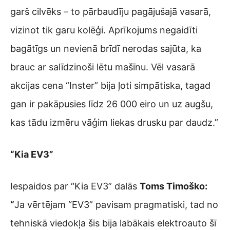
garš cilvēks – to pārbaudīju pagājušajā vasarā,
vizinot tik garu kolēģi. Aprīkojums negaidīti
bagātīgs un nevienā brīdī nerodas sajūta, ka
brauc ar salīdzinoši lētu mašīnu. Vēl vasarā
akcijas cena “Inster” bija ļoti simpātiska, tagad
gan ir pakāpusies līdz 26 000 eiro un uz augšu,
kas tādu izmēru vāģim liekas drusku par daudz.”
“Kia EV3”
Iespaidos par “Kia EV3” dalās
Toms Timoško:
“
Ja vērtējam “EV3” pavisam pragmatiski, tad no
tehniskā viedokļa šis bija labākais elektroauto šī