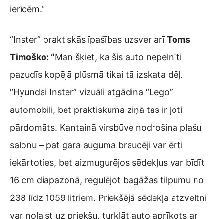
ierīcēm.”
“Inster” praktiskās īpašības uzsver arī
Toms
Timoško: “
Man šķiet, ka šis auto nepelnīti
pazudīs kopējā plūsmā tikai tā izskata dēļ.
“Hyundai Inster” vizuāli atgādina “Lego”
automobili, bet praktiskuma ziņā tas ir ļoti
pārdomāts. Kantainā virsbūve nodrošina plašu
salonu – pat gara auguma braucēji var ērti
iekārtoties, bet aizmugurējos sēdekļus var bīdīt
16 cm diapazonā, regulējot bagāžas tilpumu no
238 līdz 1059 litriem. Priekšējā sēdekļa atzveltni
var nolaist uz priekšu, turklāt auto aprīkots ar