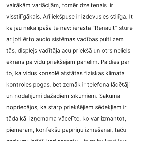
vairākām variācijām, tomēr dzeltenais ir
visstilīgākais. Arī iekšpuse ir izdevusies stilīga. It
kā jau nekā īpaša te nav: ierastā “Renault” stūre
ar ļoti ērto audio sistēmas vadības pulti zem
tās, displejs vadītāja acu priekšā un otrs neliels
ekrāns pa vidu priekšējam panelim. Paldies par
to, ka vidus konsolē atstātas fiziskas klimata
kontroles pogas, bet zemāk ir telefona lādētāji
un nodalījumi dažādiem sīkumiem. Sākumā
nopriecājos, ka starp priekšējiem sēdekļiem ir
tāda kā izņemama vācelīte, ko var izmantot,
piemēram, konfekšu papīriņu izmešanai, taču