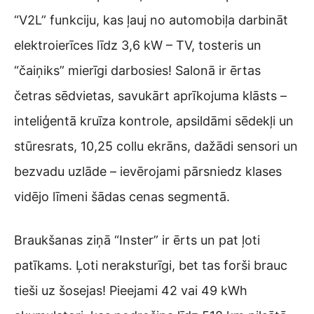
“V2L” funkciju, kas ļauj no automobiļa darbināt
elektroierīces līdz 3,6 kW – TV, tosteris un
“čaiņiks” mierīgi darbosies! Salonā ir ērtas
četras sēdvietas, savukārt aprīkojuma klāsts –
inteliģentā kruīza kontrole, apsildāmi sēdekļi un
stūresrats, 10,25 collu ekrāns, dažādi sensori un
bezvadu uzlāde – ievērojami pārsniedz klases
vidējo līmeni šādas cenas segmentā.
Braukšanas ziņā “Inster” ir ērts un pat ļoti
patīkams. Ļoti neraksturīgi, bet tas forši brauc
tieši uz šosejas! Pieejami 42 vai 49 kWh