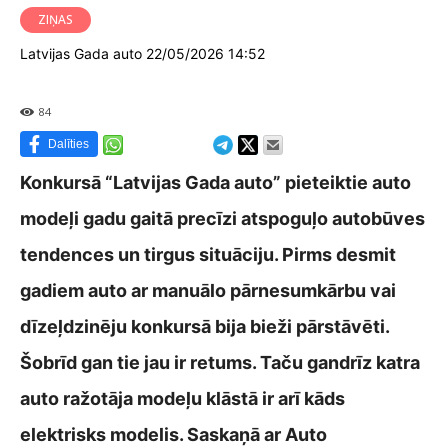
ZIŅAS
Latvijas Gada auto 22/05/2026 14:52
84
Dalīties
Konkursā “Latvijas Gada auto” pieteiktie auto
modeļi gadu gaitā precīzi atspoguļo autobūves
tendences un tirgus situāciju. Pirms desmit
gadiem auto ar manuālo pārnesumkārbu vai
dīzeļdzinēju konkursā bija bieži pārstāvēti.
Šobrīd gan tie jau ir retums. Taču gandrīz katra
auto ražotāja modeļu klāstā ir arī kāds
elektrisks modelis. Saskaņā ar Auto