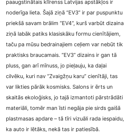
paaugstinātais klīrenss Latvijas apstākļos ir
noderīga lieta. Šajā ziņā “EV3” ir par puspunktu
priekšā savam brālim “EV4”, kurš varbūt dizaina
ziņā labāk patiks klasiskāku formu cienītājiem,
taču pa mūsu bedrainajiem ceļiem var nebūt tik
praktisks braucamais. “EV3” dizains ir gan tā
pluss, gan arī mīnuss, jo pieļauju, ka daļai
cilvēku, kuri nav “Zvaigžņu karu” cienītāji, tas
var likties pārāk kosmisks. Salons ir ērts un
skaitās ekoloģisks, jo tajā izmantoti pārstrādāti
materiāli, tomēr man īsti negāja pie sirds gaišā
plastmasas apdare – tā tīri vizuāli rada iespaidu,
ka auto ir lētāks, nekā tas ir patiesībā.