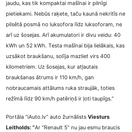
jaudu, kas tik kompaktai mašīnai ir pilnīgi
pietiekami. Nebūs raķete, taču kaunā nekritīs ne
pilsētā posmā no luksofora līdz luksoforam, ne
arī uz šosejas. Arī akumulatori ir divu veidu: 40
kWh un 52 kWh. Testa mašīnai bija lielākais, kas
uzsākot braukšanu, solīja mazliet virs 400
kilometriem. Uz šosejas, kur atļautais
braukšanas ātrums ir 110 km/h, gan
nobraucamais attālums ruka straujāk, toties
režīmā līdz 90 km/h patēriņš ir ļoti taupīgs.”
Portāla “iAuto.lv” auto žurnālists
Viesturs
Leitholds: “
Ar “Renault 5” nu jau esmu braucis