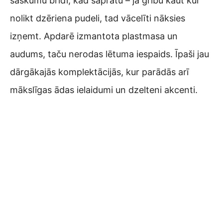
saskumu brīdī, kad sapratu – ja gribu kaut kur
nolikt dzēriena pudeli, tad vācelīti nāksies
izņemt. Apdarē izmantota plastmasa un
audums, taču nerodas lētuma iespaids. Īpaši jau
dārgākajās komplektācijās, kur parādās arī
mākslīgas ādas ielaidumi un dzelteni akcenti.