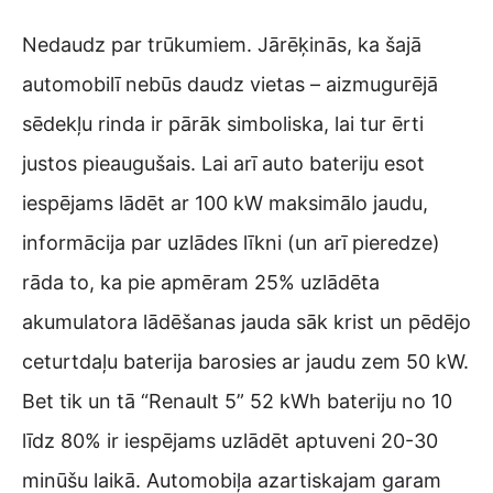
Nedaudz par trūkumiem. Jārēķinās, ka šajā
automobilī nebūs daudz vietas – aizmugurējā
sēdekļu rinda ir pārāk simboliska, lai tur ērti
justos pieaugušais. Lai arī auto bateriju esot
iespējams lādēt ar 100 kW maksimālo jaudu,
informācija par uzlādes līkni (un arī pieredze)
rāda to, ka pie apmēram 25% uzlādēta
akumulatora lādēšanas jauda sāk krist un pēdējo
ceturtdaļu baterija barosies ar jaudu zem 50 kW.
Bet tik un tā “Renault 5” 52 kWh bateriju no 10
līdz 80% ir iespējams uzlādēt aptuveni 20-30
minūšu laikā. Automobiļa azartiskajam garam