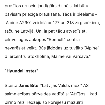
prasītos drusciņ jaudīgāks dzinējs, lai būtu
pavisam priecīga braukšana. Tāds ir pieejams –
“Alpine A290” veidolā ar 177 un 218 zirgspēkiem,
taču ne Latvijā. Un, ja pat tādu atvedīsiet,
pilnvērtīgas apkopes “Renault” centrā
nevarēsiet veikt. Būs jādodas uz tuvāko “Alpine”
dīlercentru Stokholmā, Malmē vai Varšavā.”
“Hyundai Inster”
Stāsta
Jānis Bite,
“Latvijas Valsts meži” AS
saimniecības pārvaldes vadītājs: “Atzīšos – kad
pirmo reizi redzēju šo korejiešu mazulīti