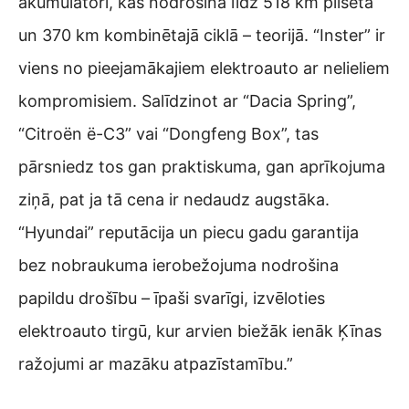
akumulatori, kas nodrošina līdz 518 km pilsētā
un 370 km kombinētajā ciklā – teorijā. “Inster” ir
viens no pieejamākajiem elektroauto ar nelieliem
kompromisiem. Salīdzinot ar “Dacia Spring”,
“Citroën ë-C3” vai “Dongfeng Box”, tas
pārsniedz tos gan praktiskuma, gan aprīkojuma
ziņā, pat ja tā cena ir nedaudz augstāka.
“Hyundai” reputācija un piecu gadu garantija
bez nobraukuma ierobežojuma nodrošina
papildu drošību – īpaši svarīgi, izvēloties
elektroauto tirgū, kur arvien biežāk ienāk Ķīnas
ražojumi ar mazāku atpazīstamību.”