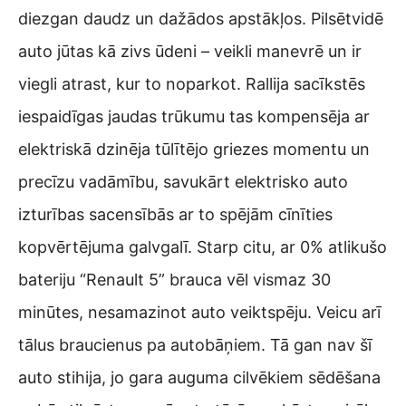
diezgan daudz un dažādos apstākļos. Pilsētvidē
auto jūtas kā zivs ūdeni – veikli manevrē un ir
viegli atrast, kur to noparkot. Rallija sacīkstēs
iespaidīgas jaudas trūkumu tas kompensēja ar
elektriskā dzinēja tūlītējo griezes momentu un
precīzu vadāmību, savukārt elektrisko auto
izturības sacensībās ar to spējām cīnīties
kopvērtējuma galvgalī. Starp citu, ar 0% atlikušo
bateriju “Renault 5” brauca vēl vismaz 30
minūtes, nesamazinot auto veiktspēju. Veicu arī
tālus braucienus pa autobāņiem. Tā gan nav šī
auto stihija, jo gara auguma cilvēkiem sēdēšana