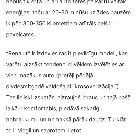
nebūs tik ērta un arī auto tērēs pa kārtu vairāk
enerģijas, taču ar 20-30 minūšu uzlādes pauzēm
ik pēc 300-350 kilometriem arī tāls ceļš ir
paveicams.
“Renault” ir izdevies radīt pievilcīgu modeli, kas
varētu aizsākt tendenci cilvēkiem izvēlēties ar
vien mazākus auto (pretēji pēdējā
divdesmitgadē valdošajai “krosoverizācijai”).
Tas lieliski izskatās, aizraujoši brauc un tajā pašā
laikā ir komfortabls, piedāvā sakarīgu
nobraukumu un nemaksā pārāk daudz. Turklāt
to ir viegli un saprotami lietot.