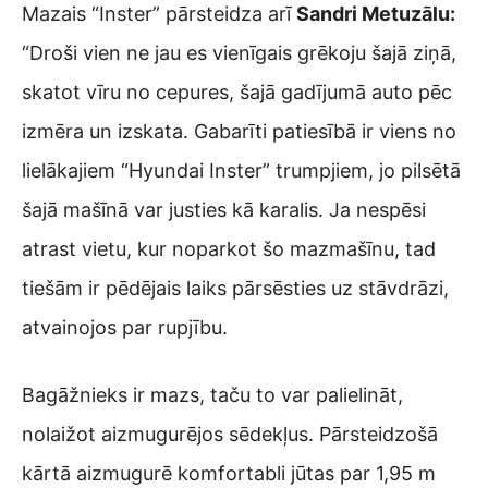
Mazais “Inster” pārsteidza arī
Sandri Metuzālu:
“Droši vien ne jau es vienīgais grēkoju šajā ziņā,
skatot vīru no cepures, šajā gadījumā auto pēc
izmēra un izskata. Gabarīti patiesībā ir viens no
lielākajiem “Hyundai Inster” trumpjiem, jo pilsētā
šajā mašīnā var justies kā karalis. Ja nespēsi
atrast vietu, kur noparkot šo mazmašīnu, tad
tiešām ir pēdējais laiks pārsēsties uz stāvdrāzi,
atvainojos par rupjību.
Bagāžnieks ir mazs, taču to var palielināt,
nolaižot aizmugurējos sēdekļus. Pārsteidzošā
kārtā aizmugurē komfortabli jūtas par 1,95 m