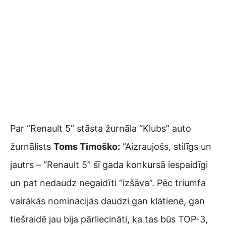
Par “Renault 5” stāsta žurnāla “Klubs” auto
žurnālists
Toms Timoško:
“Aizraujošs, stilīgs un
jautrs – “Renault 5” šī gada konkursā iespaidīgi
un pat nedaudz negaidīti “izšāva”. Pēc triumfa
vairākās nominācijās daudzi gan klātienē, gan
tiešraidē jau bija pārliecināti, ka tas būs TOP-3,