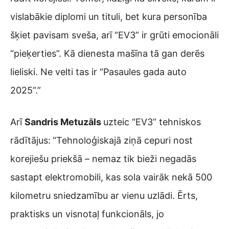
vislabākie diplomi un tituli, bet kura personība
šķiet pavisam sveša, arī “EV3” ir grūti emocionāli
“pieķerties”. Kā dienesta mašīna tā gan derēs
lieliski. Ne velti tas ir “Pasaules gada auto
2025”.”
Arī
Sandris Metuzāls
uzteic “EV3” tehniskos
rādītājus:
“Tehnoloģiskajā ziņā cepuri nost
korejiešu priekšā – nemaz tik bieži negadās
sastapt elektromobili, kas sola vairāk nekā 500
kilometru sniedzamību ar vienu uzlādi. Ērts,
praktisks un visnotaļ funkcionāls, jo