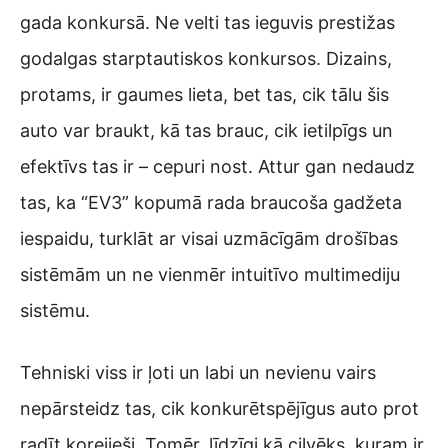
gada konkursā. Ne velti tas ieguvis prestižas
godalgas starptautiskos konkursos. Dizains,
protams, ir gaumes lieta, bet tas, cik tālu šis
auto var braukt, kā tas brauc, cik ietilpīgs un
efektīvs tas ir – cepuri nost. Attur gan nedaudz
tas, ka “EV3” kopumā rada braucoša gadžeta
iespaidu, turklāt ar visai uzmācīgām drošības
sistēmām un ne vienmēr intuitīvo multimediju
sistēmu.
Tehniski viss ir ļoti un labi un nevienu vairs
nepārsteidz tas, cik konkurētspējīgus auto prot
radīt korejieši. Tomēr, līdzīgi kā cilvēks, kuram ir