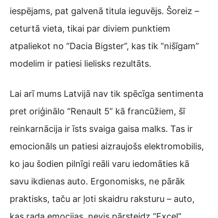
iespējams, pat galvenā titula ieguvējs. Šoreiz –
ceturtā vieta, tikai par diviem punktiem
atpaliekot no “Dacia Bigster”, kas tik “nišīgam”
modelim ir patiesi lielisks rezultāts.
Lai arī mums Latvijā nav tik spēcīga sentimenta
pret oriģinālo “Renault 5” kā francūžiem, šī
reinkarnācija ir īsts svaiga gaisa malks. Tas ir
emocionāls un patiesi aizraujošs elektromobilis,
ko jau šodien pilnīgi reāli varu iedomāties kā
savu ikdienas auto. Ergonomisks, ne pārāk
praktisks, taču ar ļoti skaidru raksturu – auto,
kas rada emocijas, nevis pārsteidz “Excel”