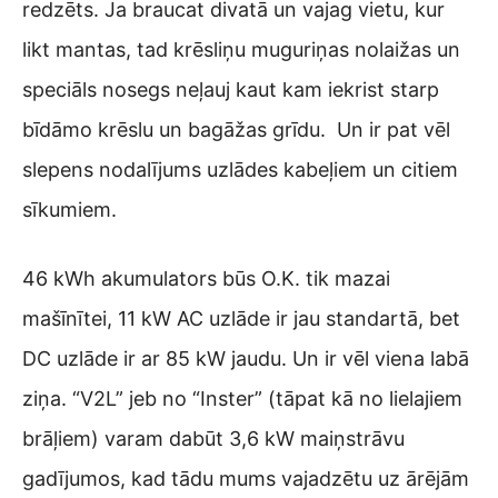
redzēts. Ja braucat divatā un vajag vietu, kur
likt mantas, tad krēsliņu muguriņas nolaižas un
speciāls nosegs neļauj kaut kam iekrist starp
bīdāmo krēslu un bagāžas grīdu. Un ir pat vēl
slepens nodalījums uzlādes kabeļiem un citiem
sīkumiem.
46 kWh akumulators būs O.K. tik mazai
mašīnītei, 11 kW AC uzlāde ir jau standartā, bet
DC uzlāde ir ar 85 kW jaudu. Un ir vēl viena labā
ziņa. “V2L” jeb no “Inster” (tāpat kā no lielajiem
brāļiem) varam dabūt 3,6 kW maiņstrāvu
gadījumos, kad tādu mums vajadzētu uz ārējām