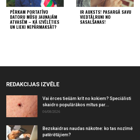
PĒRKAM PORTATĪVO
IR AUKSTS! PASARGĀ SAVU
DATORU MŪSU JAUNAJĀM
VIEDTĀLRUNI NO
ATVASĒM – KĀ IZVĒLĒTIES
SASALŠANAS!
UN LIEKI NEPĀRMAKSĀT?
REDAKCIJAS IZVĒLE
Vai ērces tiešām krīt no kokiem? Speciālisti
skaidro populārākos mītus par...
06/08/2026
Bezskaidras naudas nākotne: ko tas nozīmē
patērētājiem?