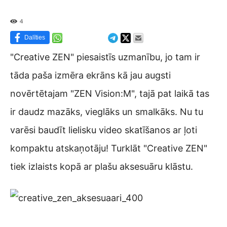
4
Dalīties
"Creative ZEN" piesaistīs uzmanību, jo tam ir
tāda paša izmēra ekrāns kā jau augsti
novērtētajam "ZEN Vision:M", tajā pat laikā tas
ir daudz mazāks, vieglāks un smalkāks. Nu tu
varēsi baudīt lielisku video skatīšanos ar ļoti
kompaktu atskaņotāju! Turklāt "Creative ZEN"
tiek izlaists kopā ar plašu aksesuāru klāstu.