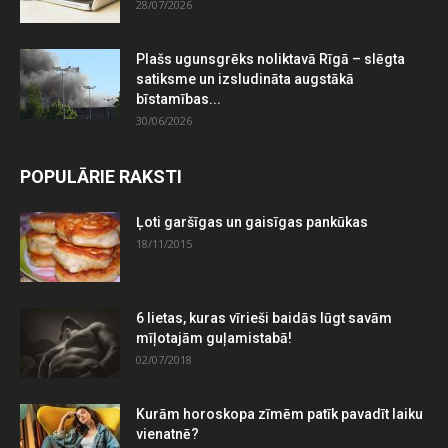
28/07/2026
Plašs ugunsgrēks noliktavā Rīgā – slēgta
satiksme un izsludināta augstākā
bīstamības...
30/06/2026
POPULĀRIE RAKSTI
Ļoti garšīgas un gaisīgas pankūkas
18/11/2015
6 lietas, kuras vīrieši baidās lūgt savām
mīļotajām guļamistabā!
02/07/2018
Kurām horoskopa zīmēm patīk pavadīt laiku
vienatnē?