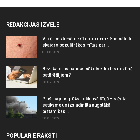
REDAKCIJAS IZVĒLE
Vai ērces tiešām krīt no kokiem? Speciālisti
skaidro populārākos mītus par...
06/08/2026
Bezskaidras naudas nākotne: ko tas nozīmē
patērētājiem?
28/07/2026
Plašs ugunsgrēks noliktavā Rīgā – slēgta
satiksme un izsludināta augstākā
bīstamības...
30/06/2026
POPULĀRIE RAKSTI