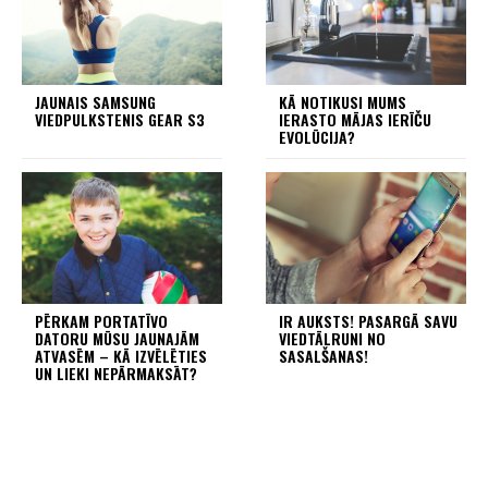
JAUNAIS SAMSUNG
KĀ NOTIKUSI MUMS
VIEDPULKSTENIS GEAR S3
IERASTO MĀJAS IERĪČU
EVOLŪCIJA?
PĒRKAM PORTATĪVO
IR AUKSTS! PASARGĀ SAVU
DATORU MŪSU JAUNAJĀM
VIEDTĀLRUNI NO
ATVASĒM – KĀ IZVĒLĒTIES
SASALŠANAS!
UN LIEKI NEPĀRMAKSĀT?