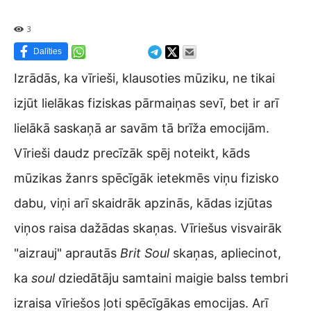
3
Dalīties
Izrādās, ka vīrieši, klausoties mūziku, ne tikai
izjūt lielākas fiziskas pārmaiņas sevī, bet ir arī
lielākā saskaņā ar savām tā brīža emocijām.
Vīrieši daudz precīzāk spēj noteikt, kāds
mūzikas žanrs spēcīgāk ietekmēs viņu fizisko
dabu, viņi arī skaidrāk apzinās, kādas izjūtas
viņos raisa dažādas skaņas. Vīriešus visvairāk
"aizrauj" aprautās
Brit Soul
skaņas, apliecinot,
ka
soul
dziedātāju samtaini maigie balss tembri
izraisa vīriešos ļoti spēcīgākas emocijas. Arī