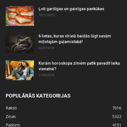
Ļoti garšīgas un gaisīgas pankūkas
18/11/2015
6 lietas, kuras vīrieši baidās lūgt savām
mīļotajām guļamistabā!
02/07/2018
Kurām horoskopa zīmēm patīk pavadīt laiku
vienatnē?
11/09/2019
POPULĀRĀS KATEGORIJAS
Raksti
7016
Ziņas
5322
Padomi
4151