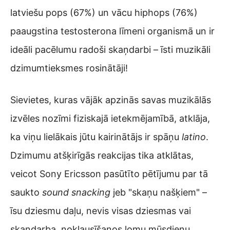
latviešu pops (67%) un vācu hiphops (76%)
paaugstina testosterona līmeni organismā un ir
ideāli pacēlumu radoši skaņdarbi – īsti muzikāli
dzimumtieksmes rosinātāji!
Sievietes, kuras vājāk apzinās savas muzikālās
izvēles nozīmi fiziskajā ietekmējamībā, atklāja,
ka viņu lielākais jūtu kairinātājs ir spāņu
latino
.
Dzimumu atšķirīgās reakcijas tika atklātas,
veicot Sony Ericsson pasūtīto pētījumu par tā
saukto
sound snacking
jeb "skaņu našķiem" –
īsu dziesmu daļu, nevis visas dziesmas vai
skaņdarba, noklausīšanos lomu mūsdienu