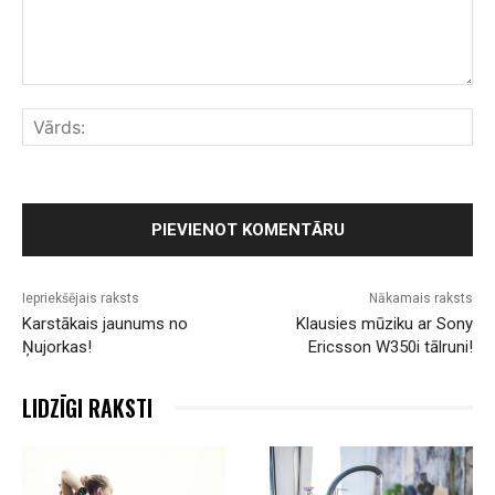
Komentārs:
Vār
Iepriekšējais raksts
Nākamais raksts
Karstākais jaunums no
Klausies mūziku ar Sony
Ņujorkas!
Ericsson W350i tālruni!
LIDZĪGI RAKSTI