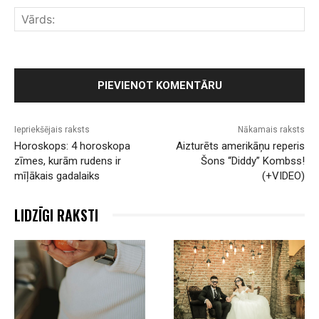
Vār
Iepriekšējais raksts
Nākamais raksts
Horoskops: 4 horoskopa
Aizturēts amerikāņu reperis
zīmes, kurām rudens ir
Šons “Diddy” Kombss!
mīļākais gadalaiks
(+VIDEO)
LIDZĪGI RAKSTI