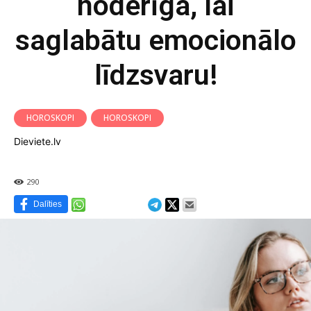
noderīga, lai
saglabātu emocionālo
līdzsvaru!
HOROSKOPI
HOROSKOPI
Dieviete.lv
290
Dalīties