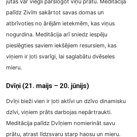
jūtas var viegli pārslogot viņu prātu. Meditācija
palīdz Zivīm sakārtot savas domas un
atbrīvoties no ārējām ietekmēm, kas viņus
nogurdina. Meditācija arī sniedz iespēju
pieslēgties saviem iekšējiem resursiem, kas
viņiem ir ļoti svarīgi, lai saglabātu dvēseles
mieru.
Dvīņi (21. maijs – 20. jūnijs)
Dvīņi bieži vien ir ļoti aktīvi un dzīvo dinamisku
dzīvi, viņiem prāts darbojas nepārtraukti.
Meditācija palīdz Dvīņiem nomierināt savu
prātu, atrast līdzsvaru starp haosu un mieru.