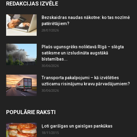
REDAKCIJAS IZVĒLE
Bezskaidras naudas nākotne: ko tas nozīmē
patērētājiem?
28/07/2026
Plašs ugunsgrēks noliktavā Rīgā – slēgta
satiksme un izsludināta augstākā
bīstamības...
30/06/2026
Transporta pakalpojumi – kā izvēlēties
uzticamu risinājumu kravu pārvadājumiem?
30/06/2026
POPULĀRIE RAKSTI
Ļoti garšīgas un gaisīgas pankūkas
18/11/2015