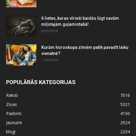
6 lietas, kuras vīrieši baidās lūgt savām
mīļotajām guļamistabā!
02/07/2018
Kurām horoskopa zīmēm patīk pavadīt laiku
vienatnē?
11/09/2019
POPULĀRĀS KATEGORIJAS
Raksti
7016
Ziņas
5321
Padomi
4150
Jaunumi
2924
blogi
2234