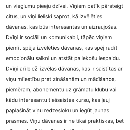
un vieglumu pieeju dzīvei. Viņiem patīk pārsteigt
citus, un viņi lieliski saprot, kā izvēlēties
dāvanas, kas būs interesantas un aizraujošas.
Dvīņi ir sociāli un komunikabli, tāpēc viņiem
piemīt spēja izvēlēties dāvanas, kas spēj radīt
emocionālu saikni un atstāt paliekošu iespaidu.
Dvīņi arī bieži izvēlas dāvanas, kas ir saistītas ar
viņu mīlestību pret zināšanām un mācīšanos,
piemēram, abonementu uz grāmatu klubu vai
kādu interesantu tiešsaistes kursu, kas ļauj
paplašināt viņu redzesloku un iegūt jaunas
prasmes. Viņu dāvanas ir ne tikai praktiskas, bet