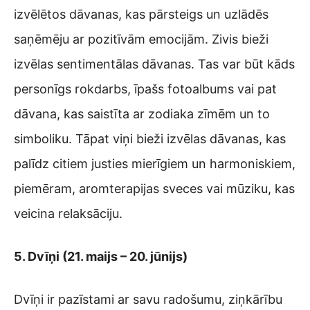
izvēlētos dāvanas, kas pārsteigs un uzlādēs
saņēmēju ar pozitīvām emocijām. Zivis bieži
izvēlas sentimentālas dāvanas. Tas var būt kāds
personīgs rokdarbs, īpašs fotoalbums vai pat
dāvana, kas saistīta ar zodiaka zīmēm un to
simboliku. Tāpat viņi bieži izvēlas dāvanas, kas
palīdz citiem justies mierīgiem un harmoniskiem,
piemēram, aromterapijas sveces vai mūziku, kas
veicina relaksāciju.
5. Dvīņi (21. maijs – 20. jūnijs)
Dvīņi ir pazīstami ar savu radošumu, ziņkārību