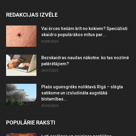
REDAKCIJAS IZVĒLE
Vai ērces tiešām krīt no kokiem? Speciālisti
skaidro populārākos mītus par...
06/08/2026
Bezskaidras naudas nākotne: ko tas nozīmē
patērētājiem?
28/07/2026
Plašs ugunsgrēks noliktavā Rīgā – slēgta
satiksme un izsludināta augstākā
bīstamības...
30/06/2026
POPULĀRIE RAKSTI