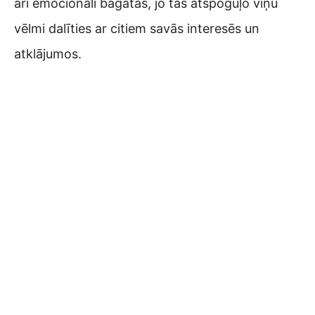
arī emocionāli bagātas, jo tās atspoguļo viņu
vēlmi dalīties ar citiem savās interesēs un
atklājumos.