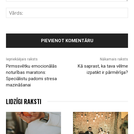
Komentārs:
Vār
Iepriekšējais raksts
Nākamais raksts
Pirmssvētku emocionālās
Kā saprast, ka tava vēlme
noturības maratons:
izpatikt ir pārmērīga?
Speciālistu padomi stresa
mazināšanai
LIDZĪGI RAKSTI