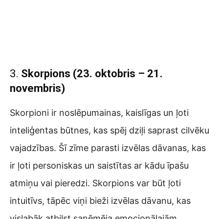
3.
Skorpions (23. oktobris – 21.
novembris)
Skorpioni ir noslēpumainas, kaislīgas un ļoti
inteliģentas būtnes, kas spēj dziļi saprast cilvēku
vajadzības. Šī zīme parasti izvēlas dāvanas, kas
ir ļoti personiskas un saistītas ar kādu īpašu
atmiņu vai pieredzi. Skorpions var būt ļoti
intuitīvs, tāpēc viņi bieži izvēlas dāvanu, kas
vislabāk atbilst saņēmēja emocionālajām