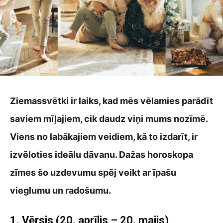
Ziemassvētki ir laiks, kad mēs vēlamies parādīt
saviem mīļajiem, cik daudz viņi mums nozīmē.
Viens no labākajiem veidiem, kā to izdarīt, ir
izvēloties ideālu dāvanu. Dažas horoskopa
zīmes šo uzdevumu spēj veikt ar īpašu
vieglumu un radošumu.
1.
Vērsis (20. aprīlis – 20. maijs)