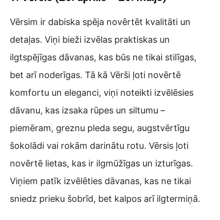
Vērsim ir dabiska spēja novērtēt kvalitāti un
detaļas. Viņi bieži izvēlas praktiskas un
ilgtspējīgas dāvanas, kas būs ne tikai stilīgas,
bet arī noderīgas. Tā kā Vērši ļoti novērtē
komfortu un eleganci, viņi noteikti izvēlēsies
dāvanu, kas izsaka rūpes un siltumu –
piemēram, greznu pleda segu, augstvērtīgu
šokolādi vai rokām darinātu rotu. Vērsis ļoti
novērtē lietas, kas ir ilgmūžīgas un izturīgas.
Viņiem patīk izvēlēties dāvanas, kas ne tikai
sniedz prieku šobrīd, bet kalpos arī ilgtermiņā.