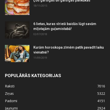
Ļoti garšīgas un gaisīgas pankūkas
18/11/2015
6 lietas, kuras vīrieši baidās lūgt savām
mīļotajām guļamistabā!
02/07/2018
Kurām horoskopa zīmēm patīk pavadīt laiku
vienatnē?
11/09/2019
POPULĀRĀS KATEGORIJAS
Raksti
7016
Ziņas
5322
Padomi
4151
Jaunumi
2924