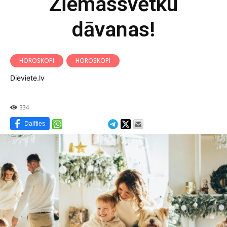
Ziemassvētku
dāvanas!
HOROSKOPI
HOROSKOPI
Dieviete.lv
334
Dalīties