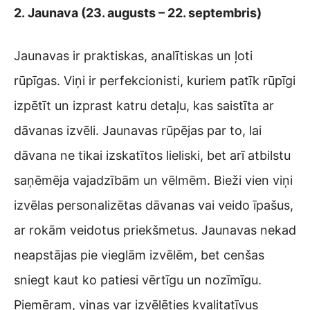
2. Jaunava (23. augusts – 22. septembris)
Jaunavas ir praktiskas, analītiskas un ļoti
rūpīgas. Viņi ir perfekcionisti, kuriem patīk rūpīgi
izpētīt un izprast katru detaļu, kas saistīta ar
dāvanas izvēli. Jaunavas rūpējas par to, lai
dāvana ne tikai izskatītos lieliski, bet arī atbilstu
saņēmēja vajadzībām un vēlmēm. Bieži vien viņi
izvēlas personalizētas dāvanas vai veido īpašus,
ar rokām veidotus priekšmetus. Jaunavas nekad
neapstājas pie vieglām izvēlēm, bet cenšas
sniegt kaut ko patiesi vērtīgu un nozīmīgu.
Piemēram, viņas var izvēlēties kvalitatīvus