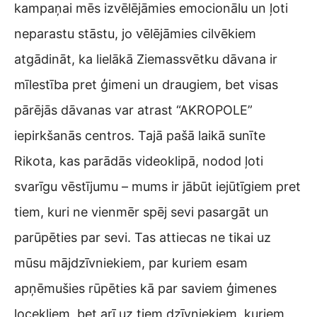
kampaņai mēs izvēlējāmies emocionālu un ļoti
neparastu stāstu, jo vēlējāmies cilvēkiem
atgādināt, ka lielākā Ziemassvētku dāvana ir
mīlestība pret ģimeni un draugiem, bet visas
pārējās dāvanas var atrast “AKROPOLE”
iepirkšanās centros. Tajā pašā laikā sunīte
Rikota, kas parādās videoklipā, nodod ļoti
svarīgu vēstījumu – mums ir jābūt iejūtīgiem pret
tiem, kuri ne vienmēr spēj sevi pasargāt un
parūpēties par sevi. Tas attiecas ne tikai uz
mūsu mājdzīvniekiem, par kuriem esam
apņēmušies rūpēties kā par saviem ģimenes
locekļiem, bet arī uz tiem dzīvniekiem, kuriem