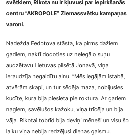
svētkiem, Rikota nu ir kļuvusi par iepirkšanās
centru “AKROPOLE” Ziemassvētku kampaņas
varoni.
Nadežda Fedotova stāsta, ka pirms dažiem
gadiem, naktī dodoties uz nelegālo suņu
audzētavu Lietuvas pilsētā Jonavā, viņa
ieraudzīja negaidītu ainu. “Mēs iegājām istabā,
atvērām skapi, un tur sēdēja maza, nobijusies
kucīte, kura bija piesieta pie roktura. Ar gariem
nagiem, savēlušos kažoku, viņa trīcēja un bija
vāja. Rikotai tobrīd bija deviņi mēneši un visu šo
laiku viņa nebija redzējusi dienas gaismu.