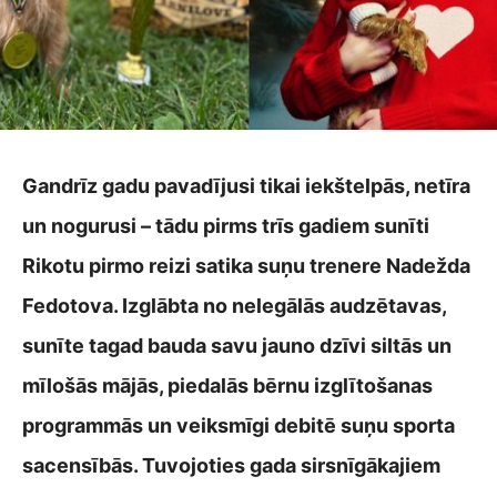
Gandrīz gadu pavadījusi tikai iekštelpās, netīra
un nogurusi – tādu pirms trīs gadiem sunīti
Rikotu pirmo reizi satika suņu trenere Nadežda
Fedotova. Izglābta no nelegālās audzētavas,
sunīte tagad bauda savu jauno dzīvi siltās un
mīlošās mājās, piedalās bērnu izglītošanas
programmās un veiksmīgi debitē suņu sporta
sacensībās. Tuvojoties gada sirsnīgākajiem