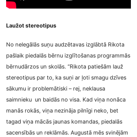
Laužot stereotipus
No nelegālās suņu audzētavas izglābtā Rikota
pašlaik piedalās bērnu izglītošanas programmās
bērnudārzos un skolās. “Rikota patiešām lauž
stereotipus par to, ka suņi ar ļoti smagu dzīves
sākumu ir problemātiski – rej, neklausa
saimnieku un baidās no visa. Kad viņa nonāca
manās rokās, viņa nezināja pilnīgi neko, bet
tagad viņa mācās jaunas komandas, piedalās
sacensībās un reklāmās. Augustā mēs svinējām