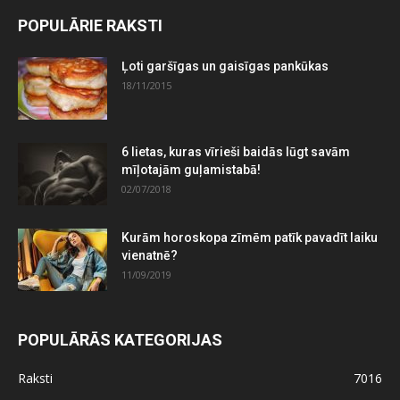
POPULĀRIE RAKSTI
Ļoti garšīgas un gaisīgas pankūkas
18/11/2015
6 lietas, kuras vīrieši baidās lūgt savām
mīļotajām guļamistabā!
02/07/2018
Kurām horoskopa zīmēm patīk pavadīt laiku
vienatnē?
11/09/2019
POPULĀRĀS KATEGORIJAS
Raksti
7016