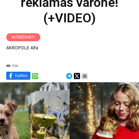
reklāmas varone!
(+VIDEO)
INTERESANTI
AKROPOLE Alfa
354
Dalīties