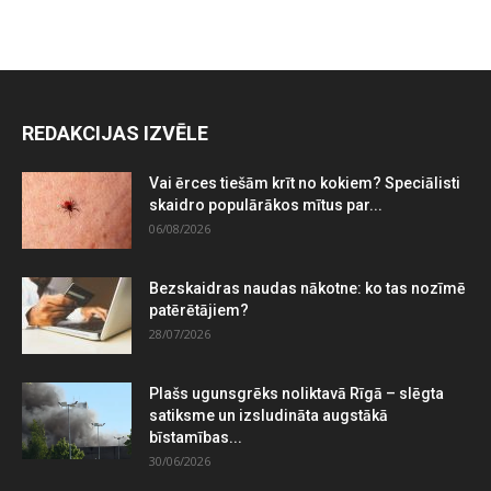
REDAKCIJAS IZVĒLE
Vai ērces tiešām krīt no kokiem? Speciālisti
skaidro populārākos mītus par...
06/08/2026
Bezskaidras naudas nākotne: ko tas nozīmē
patērētājiem?
28/07/2026
Plašs ugunsgrēks noliktavā Rīgā – slēgta
satiksme un izsludināta augstākā
bīstamības...
30/06/2026