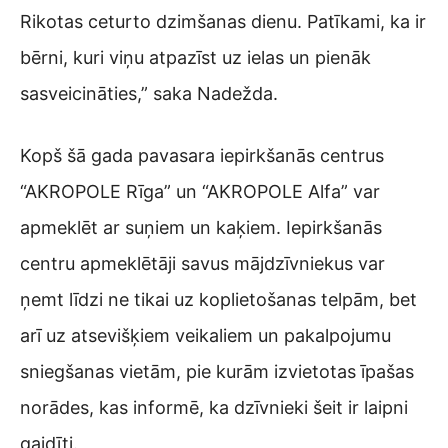
Rikotas ceturto dzimšanas dienu. Patīkami, ka ir
bērni, kuri viņu atpazīst uz ielas un pienāk
sasveicināties,” saka Nadežda.
Kopš šā gada pavasara iepirkšanās centrus
“AKROPOLE Rīga” un “AKROPOLE Alfa” var
apmeklēt ar suņiem un kaķiem. Iepirkšanās
centru apmeklētāji savus mājdzīvniekus var
ņemt līdzi ne tikai uz koplietošanas telpām, bet
arī uz atsevišķiem veikaliem un pakalpojumu
sniegšanas vietām, pie kurām izvietotas īpašas
norādes, kas informē, ka dzīvnieki šeit ir laipni
gaidīti.