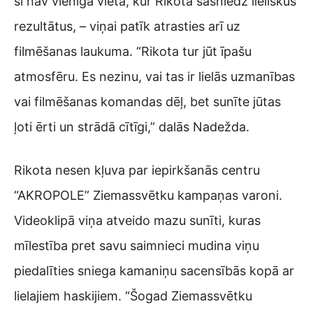
šī nav vienīgā vieta, kur Rikota sasniedz lieliskus
rezultātus, – viņai patīk atrasties arī uz
filmēšanas laukuma. “Rikota tur jūt īpašu
atmosfēru. Es nezinu, vai tas ir lielās uzmanības
vai filmēšanas komandas dēļ, bet sunīte jūtas
ļoti ērti un strādā cītīgi,” dalās Nadežda.
Rikota nesen kļuva par iepirkšanās centru
“AKROPOLE” Ziemassvētku kampaņas varoni.
Videoklipā viņa atveido mazu sunīti, kuras
mīlestība pret savu saimnieci mudina viņu
piedalīties sniega kamaniņu sacensībās kopā ar
lielajiem haskijiem. “Šogad Ziemassvētku