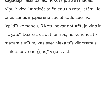
sagādāja lielas bailes. “Rikota ļoti ātri mācās.
Viņu ir viegli motivēt ar ēdienu un rotaļlietām. Ja
citus suņus ir jāpierunā spēlēt kādu spēli vai
izpildīt komandu, Rikotu nevar apturēt, jo viņa ir
“raķete”. Dažreiz es pati brīnos, no kurienes tik
mazam sunītim, kas sver nieka trīs kilogramus,
ir tik daudz enerģijas,” viņa stāsta.