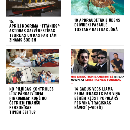
10 APDRAUDĒTĀKIE ŪDENS
15.
DZĪVNIEKI PASAULĒ,
APRĪLĪ NOGRIMA “TITĀNIKS”:
TOSTARP BALTIJAS JŪRĀ
ASTOŅAS SAZVĒRESTĪBAS
TEORIJAS UN KAS PAR TĀM
ZINĀMS ŠODIEN
NO PILNĪGAS KONTROLES
14 GADUS VECS LIAMA
LĪDZ PĀRGALVĪGIEM
PEINA IERAKSTS PAR VIŅA
PIRKUMIEM: KURŠ NO
BĒRĒM KĻŪST POPULĀRS
ČETRIEM FINANŠU
PĒC VIŅA TRAĢISKĀS
PERSONĪBAS
NĀVES! (+VIDEO)
TIPIEM ESI TU?