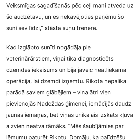
Veiksmīgas sagadīšanās pēc ceļi mani atveda uz
šo audzētavu, un es nekavējoties paņēmu šo
suni sev līdzi,” stāsta suņu trenere.
Kad izglābto sunīti nogādāja pie
veterinārārstiem, viņai tika diagnosticēts
dzemdes iekaisums un bija jāveic neatliekama
operācija, lai dzemdi izņemtu. Rikota nepalika
parādā saviem glābējiem – viņa ātri vien
pievienojās Nadeždas ģimenei, iemācījās daudz
jaunas iemaņas, bet viņas unikālais izskats kļuva
aizvien neatvairāmāks. “Mēs šaubījāmies par
lēmumu paturēt Rikotu. Domāju, ka palīdzēšu