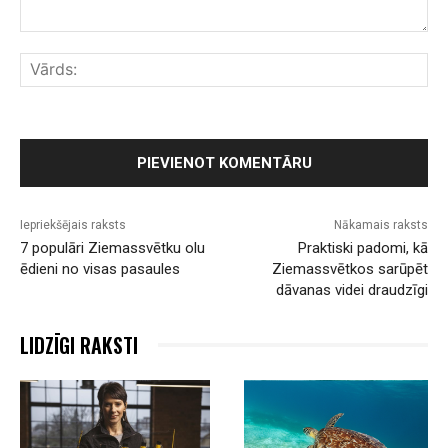
Komentārs:
Vār
Iepriekšējais raksts
Nākamais raksts
7 populāri Ziemassvētku olu
Praktiski padomi, kā
ēdieni no visas pasaules
Ziemassvētkos sarūpēt
dāvanas videi draudzīgi
LIDZĪGI RAKSTI