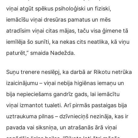
viņai atgūt spēkus psiholoģiski un fiziski,
iemācīšu viņai dresūras pamatus un mēs
atradīsim viņai citas mājas, taču visa ģimene tā
iemīlēja šo sunīti, ka nekas cits neatlika, kā viņu
paturēt,” smaida Nadežda.
Suņu trenere neslēpj, ka darbā ar Rikotu netrūka
izaicinājumu – viņai nebija higiēnas iemaņu un
bija nepieciešams gandrīz gads, lai iemācītu
viņai izmantot tualeti. Arī pirmās pastaigas bija
uztraukuma pilnas – dzīvnieciņš nezināja, kas ir
pavada vai siksniņa, un atrašanās ārā viņai