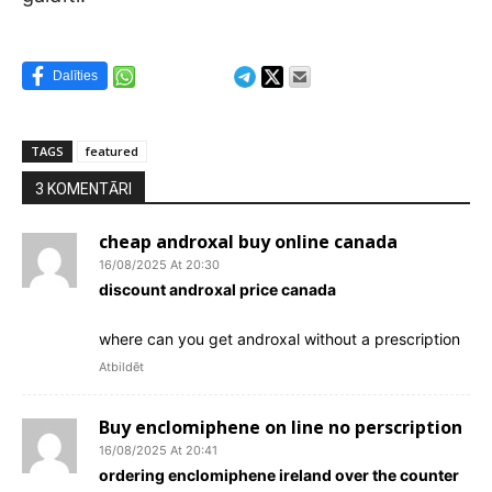
Dalīties
TAGS
featured
3 KOMENTĀRI
cheap androxal buy online canada
16/08/2025 At 20:30
discount androxal price canada
where can you get androxal without a prescription
Atbildēt
Buy enclomiphene on line no perscription
16/08/2025 At 20:41
ordering enclomiphene ireland over the counter