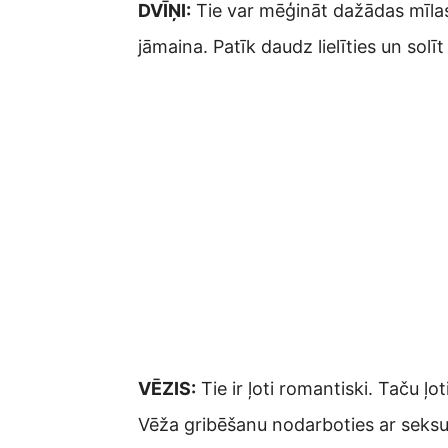
DVĪŅI:
Tie var mēģināt dažādas mīlas l
jāmaina. Patīk daudz lielīties un sol
VĒZIS:
Tie ir ļoti romantiski. Taču ļ
Vēža gribēšanu nodarboties ar seksu 