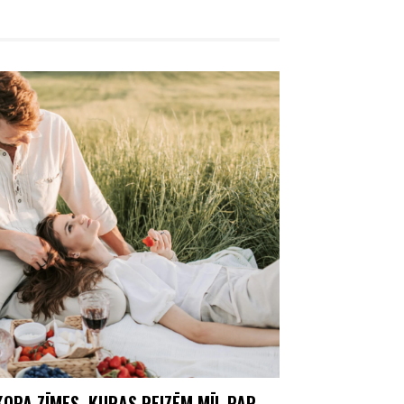
OPA ZĪMES, KURAS REIZĒM MĪL PAR