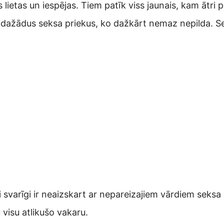
ietas un iespējas. Tiem patīk viss jaunais, kam ātri pi
īt dažādus seksa priekus, ko dažkārt nemaz nepilda. Se
oti svarīgi ir neaizskart ar nepareizajiem vārdiem seks
visu atlikušo vakaru.