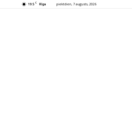
C
19.5
piektdien, 7 augusts, 2026
Rīga