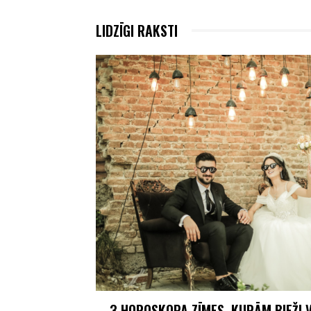
LIDZĪGI RAKSTI
3 HOROSKOPA ZĪMES, KURĀM BIEŽI V