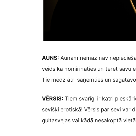
AUNS:
Aunam nemaz nav nepieciešama g
veids kā nomirināties un tērēt savu e
Tie mēdz ātri saņemties un sagata
VĒRSIS:
Tiem svarīgi ir katri pieskār
sevišķi erotiskā! Vērsis par sevi var 
gultasveļas vai kādā nesakoptā vietā