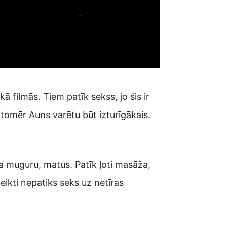
 filmās. Tiem patīk sekss, jo šis ir
 tomēr Auns varētu būt izturīgākais.
sta muguru, matus. Patīk ļoti masāža,
teikti nepatiks seks uz netīras