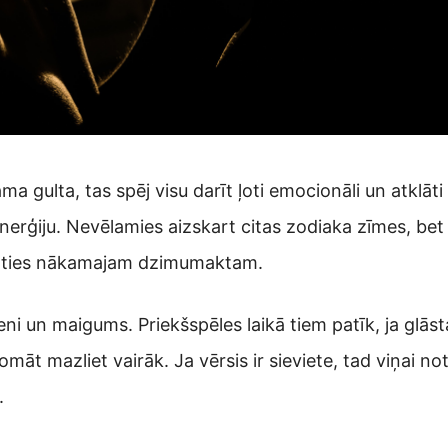
ulta, tas spēj visu darīt ļoti emocionāli un atklāti kā
nerģiju. Nevēlamies aizskart citas zodiaka zīmes, bet
voties nākamajam dzimumaktam.
ieni un maigums. Priekšspēles laikā tiem patīk, ja glā
domāt mazliet vairāk. Ja vērsis ir sieviete, tad viņai no
.