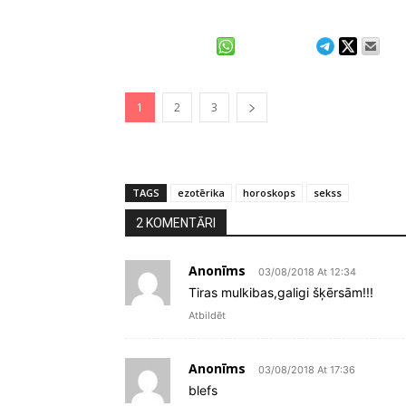
1
2
3
TAGS
ezotērika
horoskops
sekss
2 KOMENTĀRI
Anonīms
03/08/2018 At 12:34
Tiras mulkibas,galigi šķērsām!!!
Atbildēt
Anonīms
03/08/2018 At 17:36
blefs