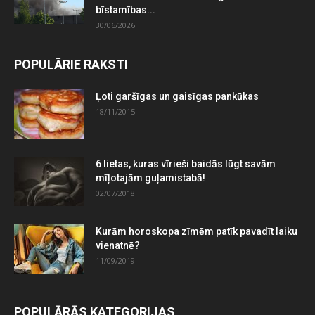
bīstamības...
30/06/2026
POPULĀRIE RAKSTI
Ļoti garšīgas un gaisīgas pankūkas
18/11/2015
6 lietas, kuras vīrieši baidās lūgt savām
mīļotajām guļamistabā!
02/07/2018
Kurām horoskopa zīmēm patīk pavadīt laiku
vienatnē?
11/09/2019
POPULĀRĀS KATEGORIJAS