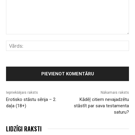
Komentārs:
Vār
Iepriekšējais raksts
Nākamais raksts
Erotisko stāstu sērija – 2.
Kādēļ citiem nevajadzētu
daļa (18+)
stāstīt par sava testamenta
saturu?
LIDZĪGI RAKSTI