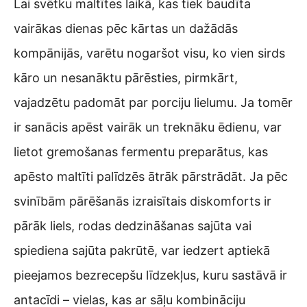
Lai svētku maltītes laikā, kas tiek baudīta
vairākas dienas pēc kārtas un dažādās
kompānijās, varētu nogaršot visu, ko vien sirds
kāro un nesanāktu pārēsties, pirmkārt,
vajadzētu padomāt par porciju lielumu. Ja tomēr
ir sanācis apēst vairāk un treknāku ēdienu, var
lietot gremošanas fermentu preparātus, kas
apēsto maltīti palīdzēs ātrāk pārstrādāt. Ja pēc
svinībām pārēšanās izraisītais diskomforts ir
pārāk liels, rodas dedzināšanas sajūta vai
spiediena sajūta pakrūtē, var iedzert aptiekā
pieejamos bezrecepšu līdzekļus, kuru sastāvā ir
antacīdi – vielas, kas ar sāļu kombināciju