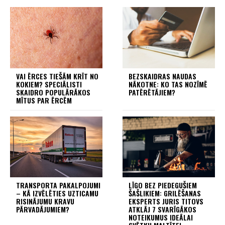
VAI ĒRCES TIEŠĀM KRĪT NO
BEZSKAIDRAS NAUDAS
KOKIEM? SPECIĀLISTI
NĀKOTNE: KO TAS NOZĪMĒ
SKAIDRO POPULĀRĀKOS
PATĒRĒTĀJIEM?
MĪTUS PAR ĒRCĒM
TRANSPORTA PAKALPOJUMI
LĪGO BEZ PIEDEGUŠIEM
– KĀ IZVĒLĒTIES UZTICAMU
ŠAŠLIKIEM: GRILĒŠANAS
RISINĀJUMU KRAVU
EKSPERTS JURIS TITOVS
PĀRVADĀJUMIEM?
ATKLĀJ 7 SVARĪGĀKOS
NOTEIKUMUS IDEĀLAI