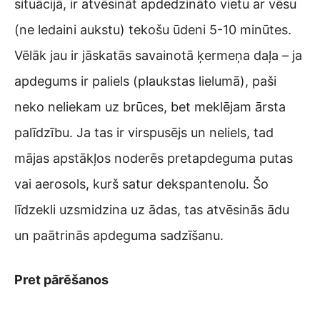
situācijā, ir atvēsināt apdedzināto vietu ar vēsu
(ne ledaini aukstu) tekošu ūdeni 5-10 minūtes.
Vēlāk jau ir jāskatās savainotā ķermeņa daļa – ja
apdegums ir paliels (plaukstas lielumā), paši
neko neliekam uz brūces, bet meklējam ārsta
palīdzību. Ja tas ir virspusējs un neliels, tad
mājas apstākļos noderēs pretapdeguma putas
vai aerosols, kurš satur dekspantenolu. Šo
līdzekli uzsmidzina uz ādas, tas atvēsinās ādu
un paātrinās apdeguma sadzīšanu.
Pret pārēšanos