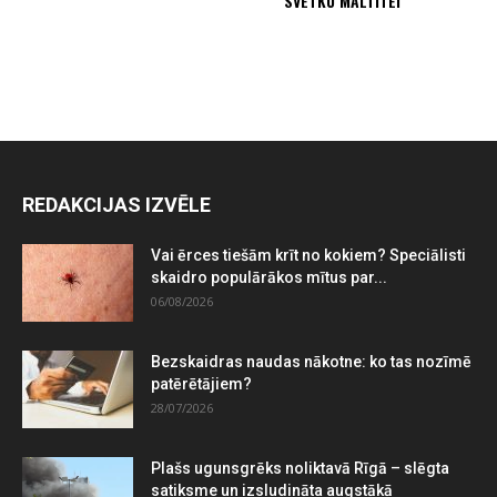
SVĒTKU MALTĪTEI
REDAKCIJAS IZVĒLE
Vai ērces tiešām krīt no kokiem? Speciālisti
skaidro populārākos mītus par...
06/08/2026
Bezskaidras naudas nākotne: ko tas nozīmē
patērētājiem?
28/07/2026
Plašs ugunsgrēks noliktavā Rīgā – slēgta
satiksme un izsludināta augstākā