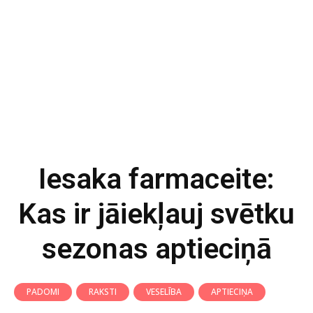
Iesaka farmaceite:
Kas ir jāiekļauj svētku
sezonas aptieciņā
PADOMI
RAKSTI
VESELĪBA
APTIECIŅA