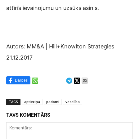
attīrīs ievainojumu un uzsūks asinis.
Autors: MM&A | Hill+Knowlton Strategies
21.12.2017
Dalīties
TAGS
aptieciņa
padomi
veselība
TAVS KOMENTĀRS