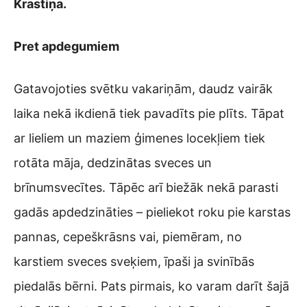
Krastiņa.
Pret apdegumiem
Gatavojoties svētku vakariņām, daudz vairāk
laika nekā ikdienā tiek pavadīts pie plīts. Tāpat
ar lieliem un maziem ģimenes locekļiem tiek
rotāta māja, dedzinātas sveces un
brīnumsvecītes. Tāpēc arī biežāk nekā parasti
gadās apdedzināties – pieliekot roku pie karstas
pannas, cepeškrāsns vai, piemēram, no
karstiem sveces sveķiem, īpaši ja svinībās
piedalās bērni. Pats pirmais, ko varam darīt šajā