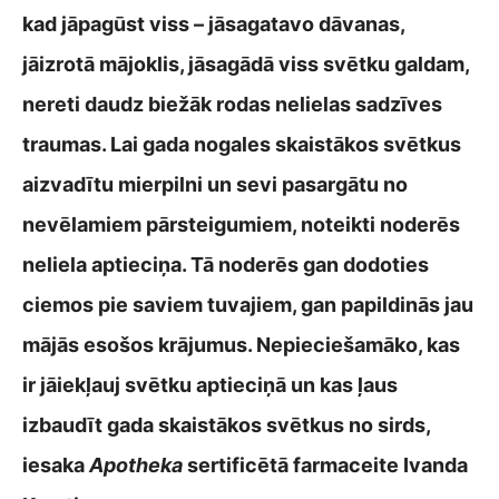
kad jāpagūst viss – jāsagatavo dāvanas,
jāizrotā mājoklis, jāsagādā viss svētku galdam,
nereti daudz biežāk rodas nelielas sadzīves
traumas. Lai gada nogales skaistākos svētkus
aizvadītu mierpilni un sevi pasargātu no
nevēlamiem pārsteigumiem, noteikti noderēs
neliela aptieciņa. Tā noderēs gan dodoties
ciemos pie saviem tuvajiem, gan papildinās jau
mājās esošos krājumus. Nepieciešamāko, kas
ir jāiekļauj svētku aptieciņā un kas ļaus
izbaudīt gada skaistākos svētkus no sirds,
iesaka
Apotheka
sertificētā farmaceite Ivanda