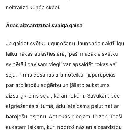
neitralizē kuņģa skābi.
Ādas aizsardzībai svaigā gaisā
Ja gaidot svētku uguņošanu Jaungada naktī ilgu
laiku nākas atrasties ārā, īpaši mazākie svētku
svinētāji pavisam viegli var apsaldēt rokas vai
seju. Pirms došanās ārā noteikti jāparūpējas
par atbilstošu apģērbu un jālieto aukstuma
aizsargkrēms sejai, kā arī rokām. Savukārt pēc
atgriešanās siltumā, ādu ieteicams palutināt ar
barojošu losjonu. Aptiekās pieejami līdzekļi īpaši
aukstam laikam, kuri nodrošinās arī aizsardzību