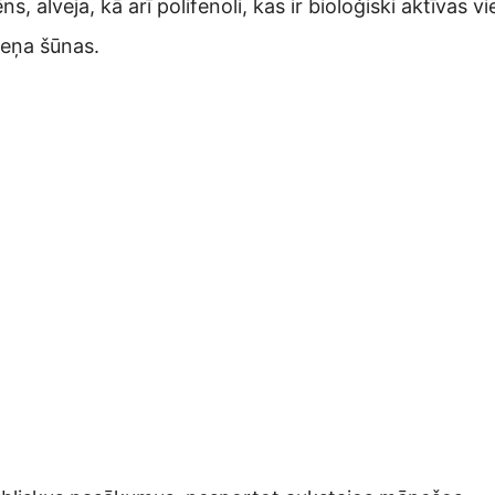
ēns, alveja, kā arī polifenoli, kas ir bioloģiski aktīvas 
meņa šūnas.