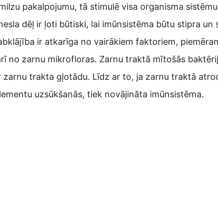
ilzu pakalpojumu, tā stimulē visa organisma sistēm
la dēļ ir ļoti būtiski, lai imūnsistēma būtu stipra un 
bklājība ir atkarīga no vairākiem faktoriem, piemēram,
rī no zarnu mikrofloras. Zarnu traktā mītošās baktēri
arnu trakta gļotādu. Līdz ar to, ja zarnu traktā atrod
elementu uzsūkšanās, tiek novājināta imūnsistēma.