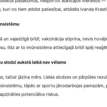
publiskus pasākumus, nesportot aukstajos mēnešos — 
kuri no tiem atbilst patiesībai, atbildēs Ivanda Krast
mūnsistēmu
kā un vajadzīgā brīdī, vakcinācija stiprina, nevis novā
su, līdz ar to imūnsistēma attiecīgajā brīdī spēj reaģē
elu slodzi aukstā laikā nav vēlams
as, tačuir jāzina mērs. Lielas slodzes un pārpūles rez
 imūnsistēmu, tāpēc ar sportu jānodarbojas pamazām, p
apzināties potenciālos riskus.