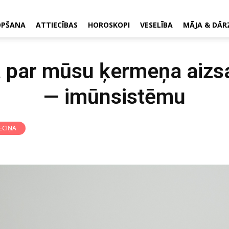
OPŠANA
ATTIECĪBAS
HOROSKOPI
VESELĪBA
MĀJA & DĀR
ba par mūsu ķermeņa aizs
— imūnsistēmu
ECIŅA