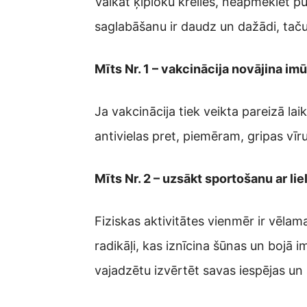
Valkāt ķiploku krelles, neapmeklēt 
saglabāšanu ir daudz un dažādi, taču, 
Mīts Nr. 1 – vakcinācija novājina i
Ja vakcinācija tiek veikta pareizā lai
antivielas pret, piemēram, gripas vīru
Mīts Nr. 2 – uzsākt sportošanu ar li
Fiziskas aktivitātes vienmēr ir vēlam
radikāļi, kas iznīcina šūnas un bojā
vajadzētu izvērtēt savas iespējas un 