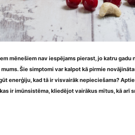
jiem mēnešiem nav iespējams pierast, jo katru gadu n
o mums. Šie simptomi var kalpot kā pirmie novājināt
gūt enerģiju, kad tā ir visvairāk nepieciešama? Aptie
kas ir imūnsistēma, kliedējot vairākus mītus, kā arī