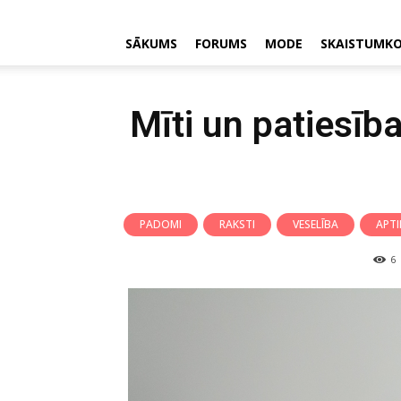
SĀKUMS
FORUMS
MODE
SKAISTUMK
Mīti un patiesī
PADOMI
RAKSTI
VESELĪBA
APTI
6