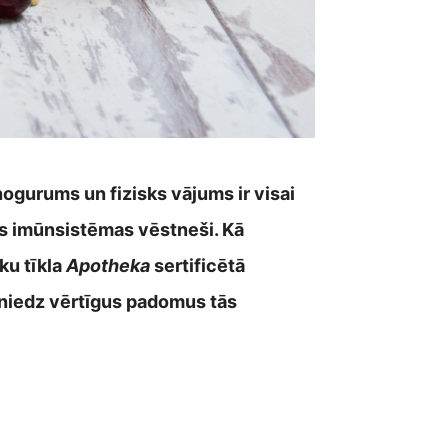
ogurums un fizisks vājums ir visai
as imūnsistēmas vēstneši. Kā
ku tīkla
Apotheka
sertificētā
 sniedz vērtīgus padomus tās