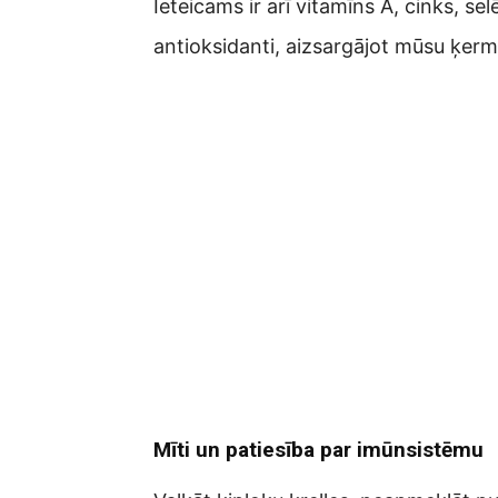
Ieteicams ir arī vitamīns A, cinks, sel
antioksidanti, aizsargājot mūsu ķer
Mīti un patiesība par imūnsistēmu