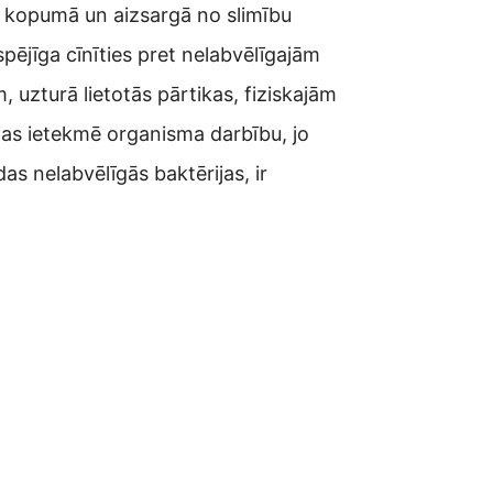
u kopumā un aizsargā no slimību
spējīga cīnīties pret nelabvēlīgajām
 uzturā lietotās pārtikas, fiziskajām
jas ietekmē organisma darbību, jo
as nelabvēlīgās baktērijas, ir