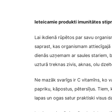
Ieteicamie produkti imunitātes stip
Lai ikdienā rūpētos par savu organis
saprast, kas organismam attiecīgajā b
dienās uzņemam ar saules stariem, b
uzturā treknas zivis, aknas, olu dze
Ne mazāk svarīgs ir C vitamīns, ko 
papriku, kāpostus, pētersīļus. Tiem, ku
lapas un ogas satur praktiski visus 