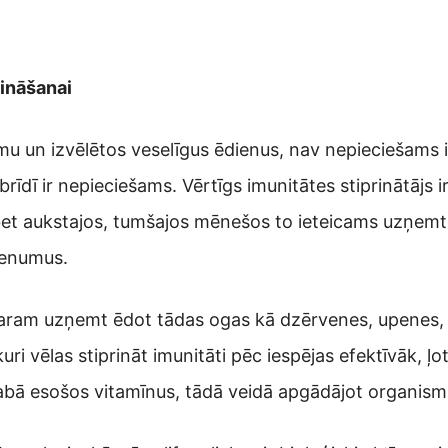
rināšanai
mu un izvēlētos veselīgus ēdienus, nav nepieciešams ie
rīdī ir nepieciešams. Vērtīgs imunitātes stiprinātājs i
et aukstajos, tumšajos mēnešos to ieteicams uzņemt a
ltenumus.
varam uzņemt ēdot tādas ogas kā dzērvenes, upenes, 
ri vēlas stiprināt imunitāti pēc iespējas efektīvāk, ļoti
dabā esošos vitamīnus, tādā veidā apgādājot organism