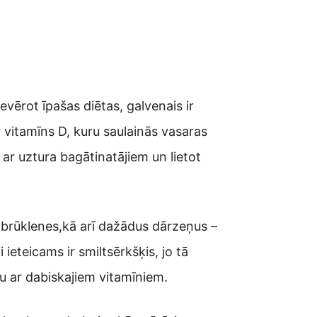
vērot īpašas diētas, galvenais ir
r vitamīns D, kuru saulainās vasaras
r uztura bagātinatājiem un lietot
brūklenes,kā arī dažādus dārzeņus –
 ieteicams ir smiltsērkšķis, jo tā
u ar dabiskajiem vitamīniem.