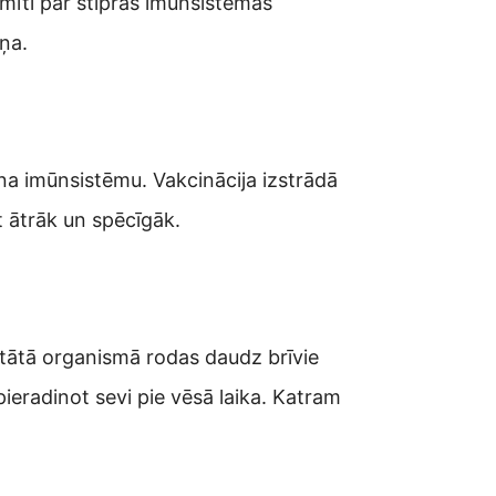
mīti par stipras imūnsistēmas
iņa.
jina imūnsistēmu. Vakcinācija izstrādā
t ātrāk un spēcīgāk.
ultātā organismā rodas daudz brīvie
ieradinot sevi pie vēsā laika. Katram