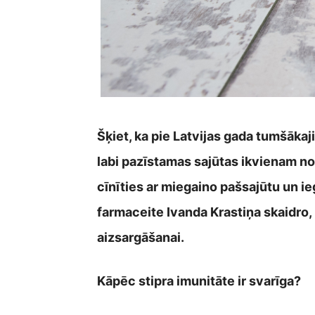
Šķiet, ka pie Latvijas gada tumšāka
labi pazīstamas sajūtas ikvienam n
cīnīties ar miegaino pašsajūtu un ie
farmaceite Ivanda Krastiņa skaidro, 
aizsargāšanai.
Kāpēc stipra imunitāte ir svarīga?