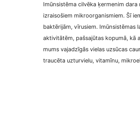
Imūnsistēma cilvēka ķermenim dara m
izraisošiem mikroorganismiem. Šī iemes
baktērijām, vīrusiem. Imūnsistēmas la
aktivitātēm, pašsajūtas kopumā, kā a
mums vajadzīgās vielas uzsūcas caur z
traucēta uzturvielu, vitamīnu, mikro