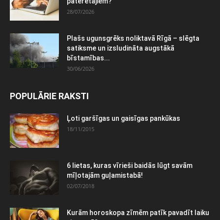
patērētājiem?
28/07/2026
Plašs ugunsgrēks noliktavā Rīgā – slēgta
satiksme un izsludināta augstākā
bīstamības...
30/06/2026
POPULĀRIE RAKSTI
Ļoti garšīgas un gaisīgas pankūkas
18/11/2015
6 lietas, kuras vīrieši baidās lūgt savām
mīļotajām guļamistabā!
02/07/2018
Kurām horoskopa zīmēm patīk pavadīt laiku