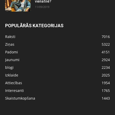
vienatnē?
11/09/2019
POPULĀRĀS KATEGORIJAS
Raksti
7016
Ziņas
5322
Padomi
4151
Jaunumi
2924
blogi
2234
Izklaide
2025
Attiecības
1954
Interesanti
1765
Skaistumkopšana
1443