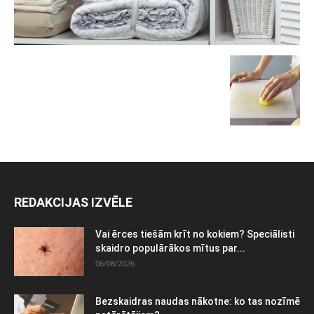
REDAKCIJAS IZVĒLE
Vai ērces tiešām krīt no kokiem? Speciālisti
skaidro populārākos mītus par...
06/08/2026
Bezskaidras naudas nākotne: ko tas nozīmē