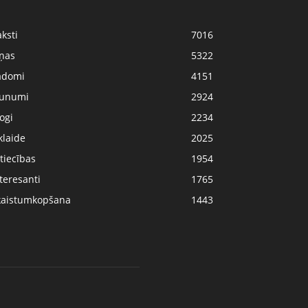
ksti
7016
iņas
5322
adomi
4151
aunumi
2924
ogi
2234
klaide
2025
tiecības
1954
teresanti
1765
kaistumkopšana
1443