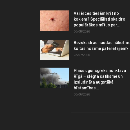
Vai ērces tiešām krīt no
kokiem? Speciālisti skaidro
populārākos mītus par...
06/08/2026
Bezskaidras naudas nākotne
ko tas nozīmē patērētājiem?
28/07/2026
Plašs ugunsgrēks noliktavā
Rīgā – slēgta satiksme un
izsludināta augstākā
bīstamības...
30/06/2026