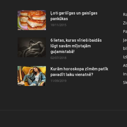
Ļoti garšīgas un gaisīgas
Ra
pankūkas
Z
18/11/2015
P
J
6 lietas, kuras vīrieši baidās
:
lūgt savām mīļotajām
bl
guļamistabā!
Iz
02/07/2018
At
Kurām horoskopa zīmēm patīk
In
pavadīt laiku vienatnē?
11/09/2019
S