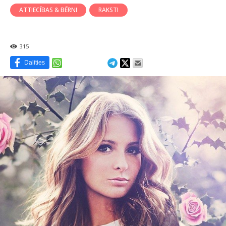
ATTIECĪBAS & BĒRNI
RAKSTI
315
Dalīties