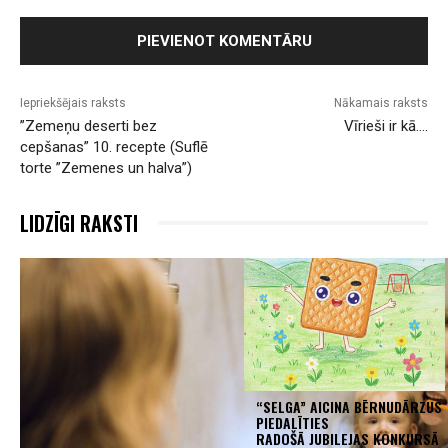
Iepriekšējais raksts
Nākamais raksts
”Zemeņu deserti bez
Vīrieši ir kā….
cepšanas” 10. recepte (Suflē
torte ”Zemenes un halva”)
LIDZĪGI RAKSTI
“SELGA” AICINA BĒRNUDĀRZUS
PIEDALĪTIES
RADOŠĀ JUBILEJAS KONKURSĀ