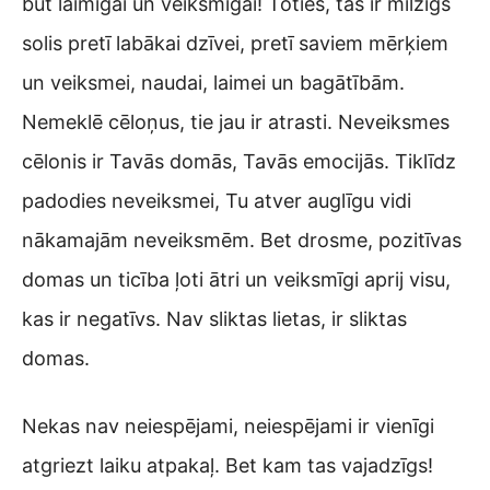
būt laimīgai un veiksmīgai! Toties, tas ir milzīgs
solis pretī labākai dzīvei, pretī saviem mērķiem
un veiksmei, naudai, laimei un bagātībām.
Nemeklē cēloņus, tie jau ir atrasti. Neveiksmes
cēlonis ir Tavās domās, Tavās emocijās. Tiklīdz
padodies neveiksmei, Tu atver auglīgu vidi
nākamajām neveiksmēm. Bet drosme, pozitīvas
domas un ticība ļoti ātri un veiksmīgi aprij visu,
kas ir negatīvs. Nav sliktas lietas, ir sliktas
domas.
Nekas nav neiespējami, neiespējami ir vienīgi
atgriezt laiku atpakaļ. Bet kam tas vajadzīgs!