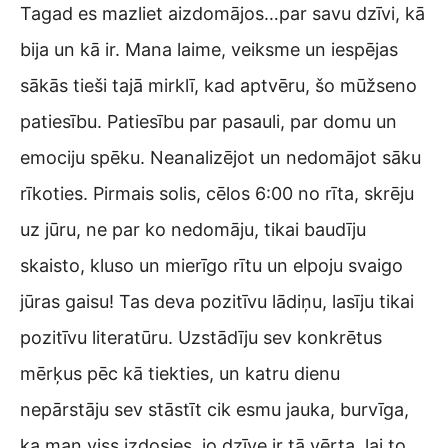
Tagad es mazliet aizdomājos…par savu dzīvi, kā
bija un kā ir. Mana laime, veiksme un iespējas
sākās tieši tajā mirklī, kad aptvēru, šo mūžseno
patiesību. Patiesību par pasauli, par domu un
emociju spēku. Neanalizējot un nedomājot sāku
rīkoties. Pirmais solis, cēlos 6:00 no rīta, skrēju
uz jūru, ne par ko nedomāju, tikai baudīju
skaisto, kluso un mierīgo rītu un elpoju svaigo
jūras gaisu! Tas deva pozitīvu lādiņu, lasīju tikai
pozitīvu literatūru. Uzstādīju sev konkrētus
mērķus pēc kā tiekties, un katru dienu
nepārstāju sev stāstīt cik esmu jauka, burvīga,
ka man viss izdosies, jo dzīve ir tā vērta, lai to