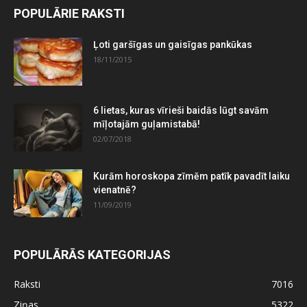
POPULĀRIE RAKSTI
Ļoti garšīgas un gaisīgas pankūkas
18/11/2015
6 lietas, kuras vīrieši baidās lūgt savām
mīļotajām guļamistabā!
02/07/2018
Kurām horoskopa zīmēm patīk pavadīt laiku
vienatnē?
11/09/2019
POPULĀRĀS KATEGORIJAS
Raksti
7016
Ziņas
5322