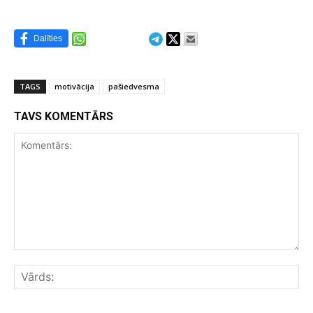
Dalīties
TAGS
motivācija
pašiedvesma
TAVS KOMENTĀRS
Komentārs:
Vār