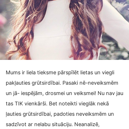
Mums ir liela tieksme pārspīlēt lietas un viegli
pakļauties grūtsirdībai. Pasaki nē-neveiksmēm
un jā- iespējām, drosmei un veiksmei! Nu nav jau
tas TIK vienkārši. Bet noteikti vieglāk nekā
ļauties grūtsirdībai, padoties neveiksmēm un
sadzīvot ar nelabu situāciju. Neanalizē,