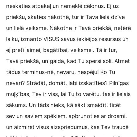
neskaties atpakaļ un nemeklē cēloņus. Ej uz
priekšu, skaties nākotnē, tur ir Tava lielā dzīve
un lielā veiksme. Nākotne ir Tavā priekšā, netērē
laiku, izmanto VISUS savus iekšējos resursus un
ej pretī laimei, bagātībai, veiksmei. Tā ir tur,
Tavā priekšā, un gaida, kad Tu spersi soli. Atmet
tādus terminus-nē, nevaru, nespēju! Ko Tu
nevari? Strādāt, domāt, labi izskatīties? Pilnīgas
muļķības, Tev ir viss, lai Tu to varētu, tas ir lielais
sākums. Un tāds nieks, kā sākt smaidīt, ticēt
sev un saviem spēkiem, apbruņoties ar drosmi,
un aizmirst visus aizspriedumus, kas Tev traucē