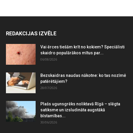
REDAKCIJAS IZVĒLE
Vai ērces tiešām krīt no kokiem? Speciālisti
skaidro populārākos mītus par...
06/08/2026
Bezskaidras naudas nākotne: ko tas nozīmē
patērētājiem?
28/07/2026
Plašs ugunsgrēks noliktavā Rīgā – slēgta
satiksme un izsludināta augstākā
bīstamības...
30/06/2026