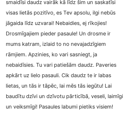
smaidīsi daudz vairāk kā līdz šim un saskatīsi
visas lietās pozitīvo, es Tev apsolu, ilgi nebūs
jāgaida līdz uzvarai! Nebaidies, ej rīkojies!
Drosmīgajiem pieder pasaule! Un drosme ir
mums katram, izlaid to no nevajadzīgiem
rāmjiem. Apzinies, ko vari sasniegt, ja
nebaidīsies. Tu vari patiešām daudz. Paveries
apkārt uz lielo pasauli. Cik daudz te ir labas
lietas, un tās ir tāpēc, lai mēs tās iegūtu! Lai
baudītu dzīvi un dzīvotu pārticībā, veseli, laimīgi
un veiksmīgi! Pasaules labumi pietiks visiem!