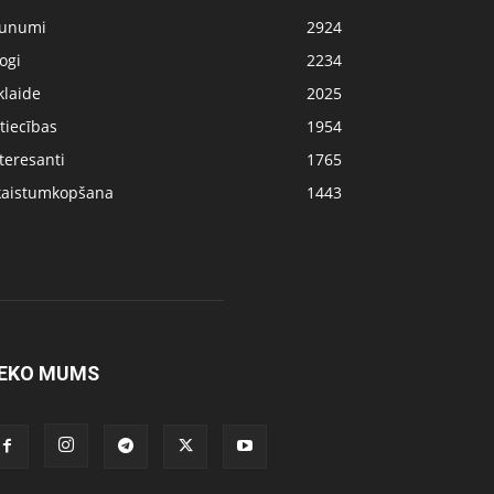
aunumi
2924
ogi
2234
klaide
2025
tiecības
1954
teresanti
1765
kaistumkopšana
1443
EKO MUMS