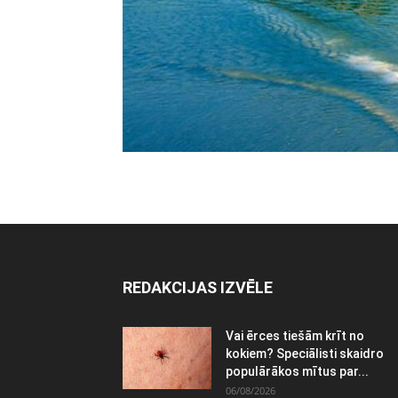
REDAKCIJAS IZVĒLE
Vai ērces tiešām krīt no
kokiem? Speciālisti skaidro
populārākos mītus par...
06/08/2026