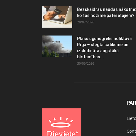
Bezskaidras naudas nākotne
ko tas nozīmē patērētājiem?
28/07/2026
Plašs ugunsgrēks noliktavā
Rīgā – slēgta satiksme un
izsludināta augstākā
bīstamības...
30/06/2026
PA
Liet
Cont