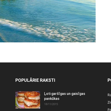
POPULĀRIE RAKSTI
P
Ļoti garšīgas un gaisīgas
Ra
pankūkas
Z
18/11/2015
P