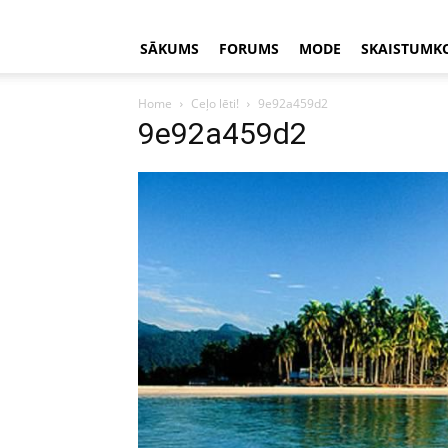
SĀKUMS
FORUMS
MODE
SKAISTUMK
Home
Ceļo lēti!
9e92a459d2
9e92a459d2