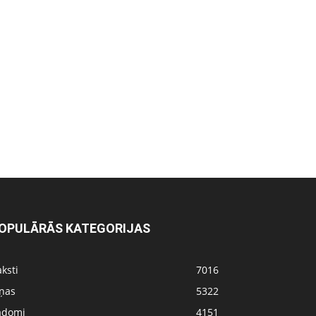
OPULĀRĀS KATEGORIJAS
ksti
7016
iņas
5322
adomi
4151