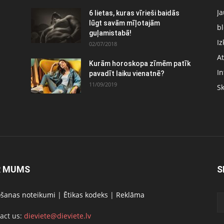
J
6 lietas, kuras vīrieši baidās
:
lūgt savām mīļotajām
bl
guļamistabā!
Iz
02/07/2018
At
Kurām horoskopa zīmēm patīk
In
pavadīt laiku vienatnē?
11/09/2019
S
R MUMS
S
ošanas noteikumi
|
Ētikas kodeks
|
Reklāma
act us:
dieviete@dieviete.lv