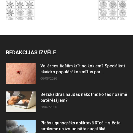
REDAKCIJAS IZVĒLE
Vai ērces tiešām krīt no kokiem? Speciālisti
skaidro populārākos mītus par...
06/08/2026
Bezskaidras naudas nākotne: ko tas nozīmē
patērētājiem?
28/07/2026
Plašs ugunsgrēks noliktavā Rīgā – slēgta
satiksme un izsludināta augstākā