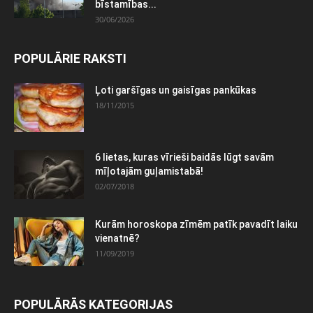
bīstamības...
30/06/2026
POPULĀRIE RAKSTI
Ļoti garšīgas un gaisīgas pankūkas
18/11/2015
6 lietas, kuras vīrieši baidās lūgt savām
mīļotajām guļamistabā!
02/07/2018
Kurām horoskopa zīmēm patīk pavadīt laiku
vienatnē?
11/09/2019
POPULĀRĀS KATEGORIJAS