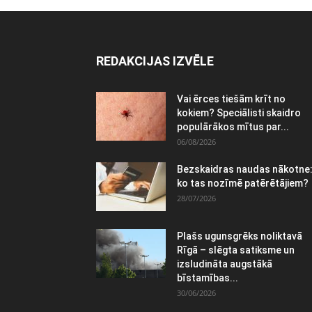
REDAKCIJAS IZVĒLE
Vai ērces tiešām krīt no
kokiem? Speciālisti skaidro
populārākos mītus par...
06/08/2026
Bezskaidras naudas nākotne
ko tas nozīmē patērētājiem?
28/07/2026
Plašs ugunsgrēks noliktavā
Rīgā – slēgta satiksme un
izsludināta augstākā
bīstamības...
30/06/2026