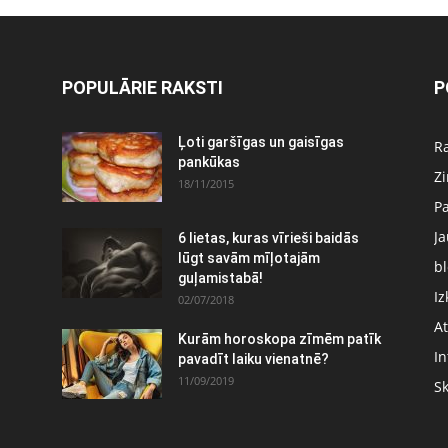
POPULĀRIE RAKSTI
P
Ļoti garšīgas un gaisīgas
Ra
pankūkas
Z
18/11/2015
P
J
6 lietas, kuras vīrieši baidās
:
lūgt savām mīļotajām
bl
guļamistabā!
Iz
02/07/2018
At
Kurām horoskopa zīmēm patīk
In
pavadīt laiku vienatnē?
11/09/2019
S