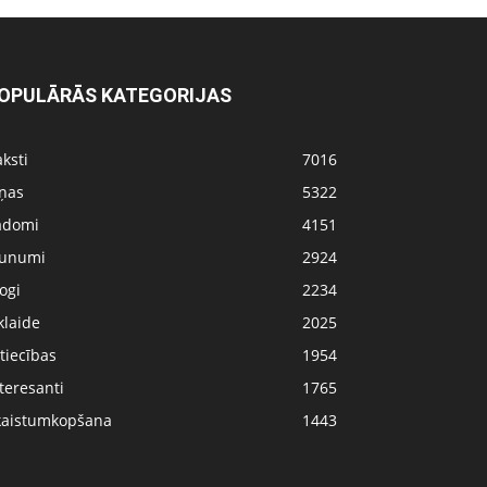
OPULĀRĀS KATEGORIJAS
ksti
7016
iņas
5322
adomi
4151
aunumi
2924
ogi
2234
klaide
2025
tiecības
1954
teresanti
1765
kaistumkopšana
1443