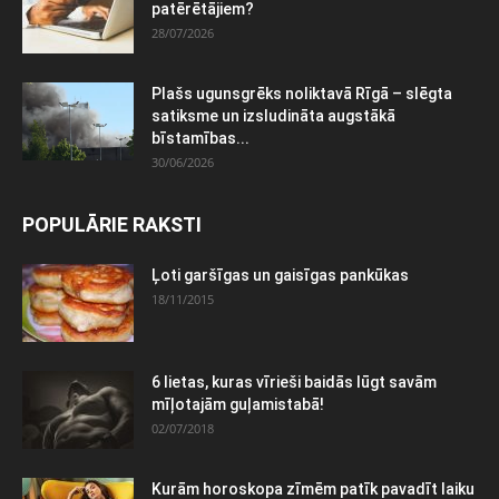
patērētājiem?
28/07/2026
Plašs ugunsgrēks noliktavā Rīgā – slēgta
satiksme un izsludināta augstākā
bīstamības...
30/06/2026
POPULĀRIE RAKSTI
Ļoti garšīgas un gaisīgas pankūkas
18/11/2015
6 lietas, kuras vīrieši baidās lūgt savām
mīļotajām guļamistabā!
02/07/2018
Kurām horoskopa zīmēm patīk pavadīt laiku