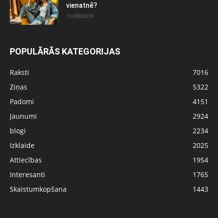
vienatnē?
11/09/2019
POPULĀRĀS KATEGORIJAS
Raksti
7016
Ziņas
5322
Padomi
4151
Jaunumi
2924
blogi
2234
Izklaide
2025
Attiecības
1954
Interesanti
1765
Skaistumkopšana
1443