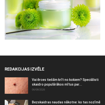
REDAKCIJAS IZVĒLE
Vai ērces tiešām krīt no kokiem? Speciālisti
skaidro populārākos mītus par...
06/08/2026
Bezskaidras naudas nākotne: ko tas nozīmē