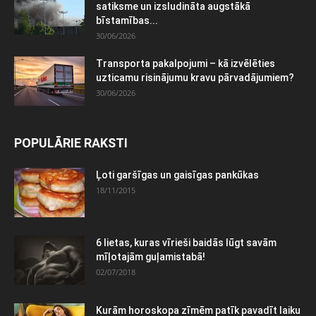
satiksme un izsludināta augstākā
bīstamības...
30/06/2026
Transporta pakalpojumi – kā izvēlēties
uzticamu risinājumu kravu pārvadājumiem?
30/06/2026
POPULĀRIE RAKSTI
Ļoti garšīgas un gaisīgas pankūkas
18/11/2015
6 lietas, kuras vīrieši baidās lūgt savām
mīļotajām guļamistabā!
02/07/2018
Kurām horoskopa zīmēm patīk pavadīt laiku