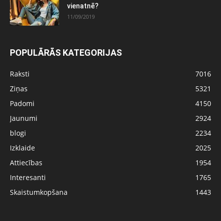
vienatnē?
11/09/2019
POPULĀRĀS KATEGORIJAS
Raksti
7016
Ziņas
5321
Padomi
4150
Jaunumi
2924
blogi
2234
Izklaide
2025
Attiecības
1954
Interesanti
1765
Skaistumkopšana
1443