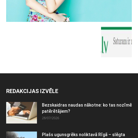
REDAKCIJAS IZVĒLE
Bezskaidras naudas nākotne: ko tas nozīmē
patērētājiem?
28/07/2026
Plašs ugunsgrēks noliktavā Rīgā – slēgta