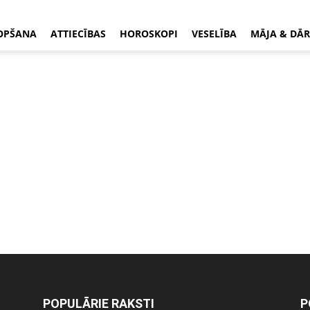
OPŠANA
ATTIECĪBAS
HOROSKOPI
VESELĪBA
MĀJA & DĀR
POPULĀRIE RAKSTI
P