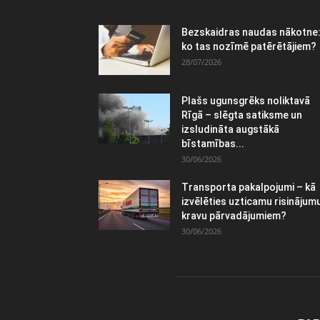
Bezskaidras naudas nākotne
ko tas nozīmē patērētājiem?
28/07/2026
Plašs ugunsgrēks noliktavā
Rīgā – slēgta satiksme un
izsludināta augstākā
bīstamības...
30/06/2026
Transporta pakalpojumi – kā
izvēlēties uzticamu risinājum
kravu pārvadājumiem?
30/06/2026