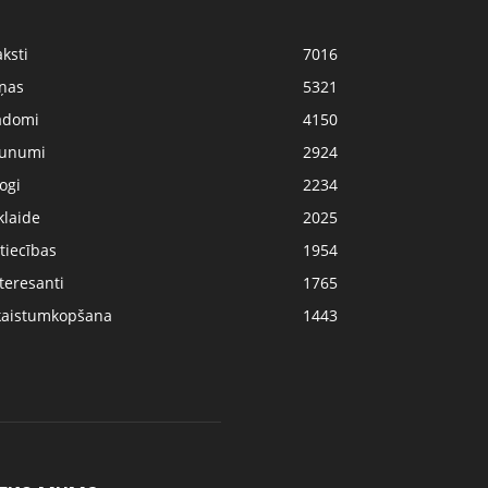
ksti
7016
iņas
5321
adomi
4150
aunumi
2924
ogi
2234
klaide
2025
tiecības
1954
teresanti
1765
kaistumkopšana
1443