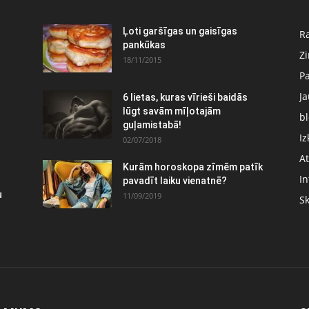
:
Ļoti garšīgas un gaisīgas
Ra
pankūkas
Z
18/11/2015
P
J
6 lietas, kuras vīrieši baidās
lūgt savām mīļotajām
bl
guļamistabā!
Iz
02/07/2018
At
Kurām horoskopa zīmēm patīk
In
pavadīt laiku vienatnē?
u
11/09/2019
S