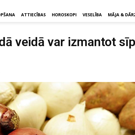
OPŠANA
ATTIECĪBAS
HOROSKOPI
VESELĪBA
MĀJA & DĀR
ādā veidā var izmantot sī