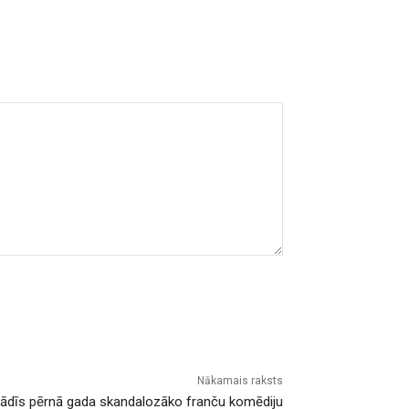
Nākamais raksts
rādīs pērnā gada skandalozāko franču komēdiju