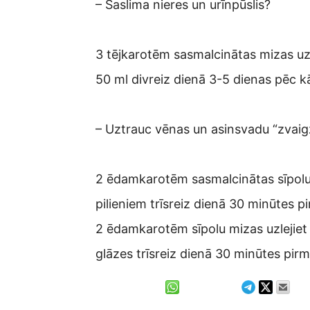
– Saslima nieres un urīnpūslis?
3 tējkarotēm sasmalcinātas mizas uzle
50 ml divreiz dienā 3-5 dienas pēc k
– Uztrauc vēnas un asinsvadu “zvaig
2 ēdamkarotēm sasmalcinātas sīpolu m
pilieniem trīsreiz dienā 30 minūtes p
2 ēdamkarotēm sīpolu mizas uzlejiet 
glāzes trīsreiz dienā 30 minūtes pi