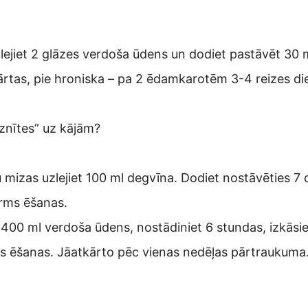
jiet 2 glāzes verdoša ūdens un dodiet pastāvēt 30 min
ārtas, pie hroniska – pa 2 ēdamkarotēm 3-4 reizes di
znītes” uz kājām?
izas uzlejiet 100 ml degvīna. Dodiet nostāvēties 7 die
irms ēšanas.
400 ml verdoša ūdens, nostādiniet 6 stundas, izkāsie
rms ēšanas. Jāatkārto pēc vienas nedēļas pārtraukuma