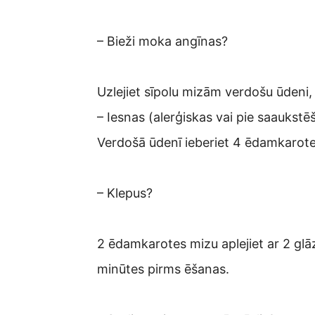
– Bieži moka angīnas?
Uzlejiet sīpolu mizām verdošu ūdeni,
– Iesnas (alerģiskas vai pie saaukstē
Verdošā ūdenī ieberiet 4 ēdamkarotes
– Klepus?
2 ēdamkarotes mizu aplejiet ar 2 glāz
minūtes pirms ēšanas.