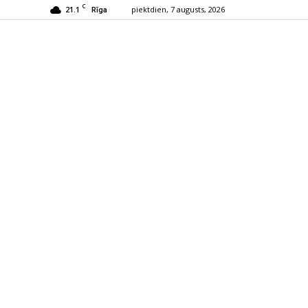
C
21.1
piektdien, 7 augusts, 2026
Rīga