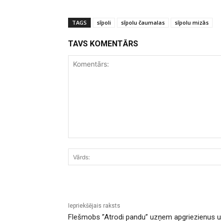
TAGS
sīpoli
sīpolu čaumalas
sīpolu mizās
TAVS KOMENTĀRS
Komentārs:
Iepriekšējais raksts
Flešmobs ”Atrodi pandu” uzņem apgriezienus un 