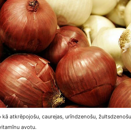
kā atkrēpojošu, caurejas, urīndzenošu, žultsdzenošu
 vitamīnu avotu.