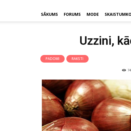
SĀKUMS
FORUMS
MODE
SKAISTUMK
Uzzini, k
PADOMI
RAKSTI
74