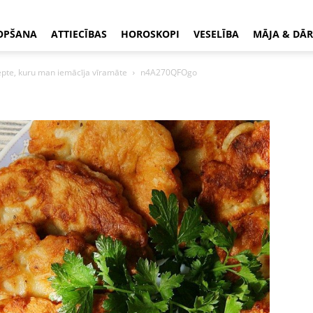
OPŠANA
ATTIECĪBAS
HOROSKOPI
VESELĪBA
MĀJA & DĀR
cepte, kuru man iemācīja vīramāte
n4A270QFOgo