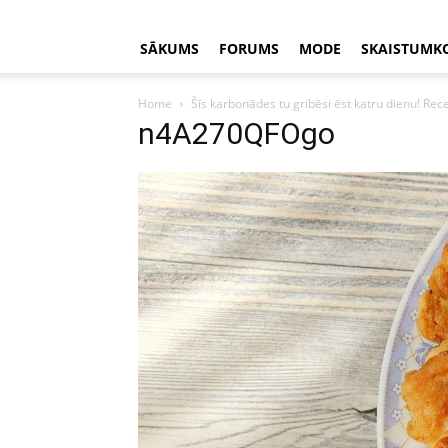
SĀKUMS
FORUMS
MODE
SKAISTUMK
Home
Šīs karbonādes tu gribēsi ēst katru dienu! Re
n4A270QFOgo