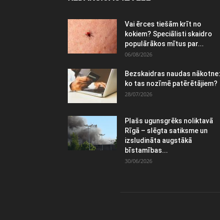
Vai ērces tiešām krīt no
kokiem? Speciālisti skaidro
populārākos mītus par...
06/08/2026
Bezskaidras naudas nākotne
ko tas nozīmē patērētājiem?
28/07/2026
Plašs ugunsgrēks noliktavā
Rīgā – slēgta satiksme un
izsludināta augstākā
bīstamības...
30/06/2026