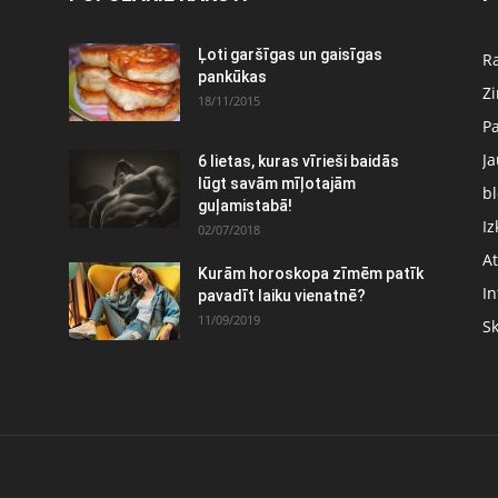
Ļoti garšīgas un gaisīgas
Ra
pankūkas
Z
18/11/2015
P
J
6 lietas, kuras vīrieši baidās
:
lūgt savām mīļotajām
bl
guļamistabā!
Iz
02/07/2018
At
Kurām horoskopa zīmēm patīk
In
pavadīt laiku vienatnē?
11/09/2019
S