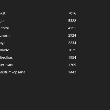
ksti
7016
iņas
5322
adomi
4151
aunumi
2924
ogi
2234
klaide
2025
tiecības
1954
teresanti
1765
kaistumkopšana
1443