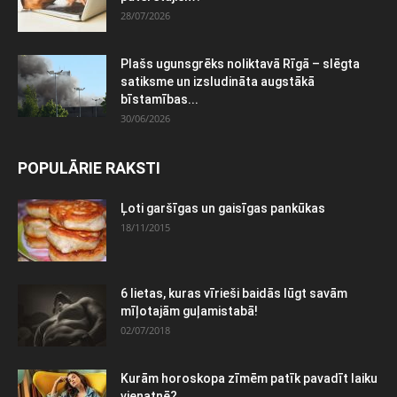
28/07/2026
Plašs ugunsgrēks noliktavā Rīgā – slēgta
satiksme un izsludināta augstākā
bīstamības...
30/06/2026
POPULĀRIE RAKSTI
Ļoti garšīgas un gaisīgas pankūkas
18/11/2015
6 lietas, kuras vīrieši baidās lūgt savām
mīļotajām guļamistabā!
02/07/2018
Kurām horoskopa zīmēm patīk pavadīt laiku
vienatnē?