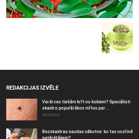
REDAKCIJAS IZVĒLE
Vai ērces tiešām krīt no kokiem? Speciālisti
skaidro populārākos mītus par...
06/08/2026
Bezskaidras naudas nākotne: ko tas nozīmē
patērētājiem?