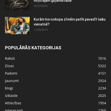
mīļotajām guļamistabā!
02/07/2018
Kurām horoskopa zīmēm patīk pavadīt laiku
vienatnē?
11/09/2019
POPULĀRĀS KATEGORIJAS
Raksti
7016
Ziņas
5322
Padomi
4151
Jaunumi
2924
blogi
2234
Izklaide
2025
Attiecības
1954
Interesanti
1765