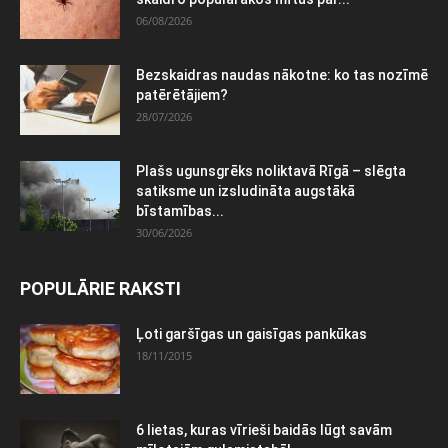
06/08/2026
Bezskaidras naudas nākotne: ko tas nozīmē
patērētājiem?
28/07/2026
Plašs ugunsgrēks noliktavā Rīgā – slēgta
satiksme un izsludināta augstākā
bīstamības...
30/06/2026
POPULĀRIE RAKSTI
Ļoti garšīgas un gaisīgas pankūkas
18/11/2015
6 lietas, kuras vīrieši baidās lūgt savām