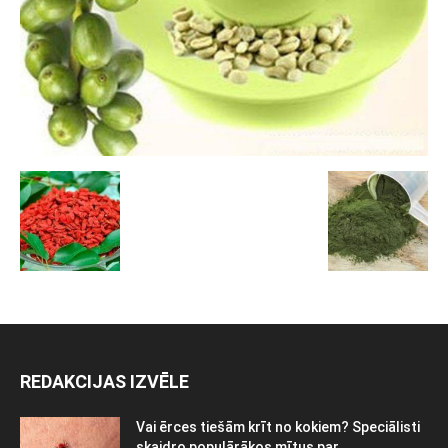
REDAKCIJAS IZVĒLE
Vai ērces tiešām krīt no kokiem? Speciālisti
skaidro populārākos mītus par...