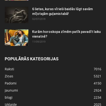
6 lietas, kuras vīrieši baidās lūgt savām
mīļotajām guļamistabā!
02/07/2018
Kurām horoskopa zīmēm patīk pavadīt laiku
vienatnē?
11/09/2019
POPULĀRĀS KATEGORIJAS
Raksti
7016
Ziņas
5321
Padomi
4150
Jaunumi
2924
blogi
2234
Izklaide
2025