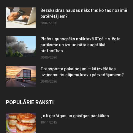
Bezskaidras naudas nākotne: ko tas nozīmē
patērētājiem?
28/07/2026
Plašs ugunsgrēks noliktavā Rīgā – slēgta
satiksme un izsludināta augstākā
bīstamības...
30/06/2026
Transporta pakalpojumi – kā izvēlēties
uzticamu risinājumu kravu pārvadājumiem?
30/06/2026
POPULĀRIE RAKSTI
Ļoti garšīgas un gaisīgas pankūkas
18/11/2015