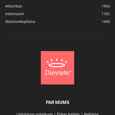
Attiecības
1954
Interesanti
1765
Skaistumkopšana
1443
PAR MUMS
Lietošanas noteikumi
|
Ētikas kodeks
|
Reklāma