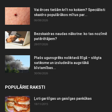
Vai ērces tiešām krīt no kokiem? Speciālisti
skaidro populārākos mītus par...
06/08/2026
Bezskaidras naudas nākotne: ko tas nozīmē
patērētājiem?
28/07/2026
Plašs ugunsgrēks noliktavā Rīgā – slēgta
satiksme un izsludināta augstākā
bīstamības...
30/06/2026
POPULĀRIE RAKSTI
Ļoti garšīgas un gaisīgas pankūkas
18/11/2015