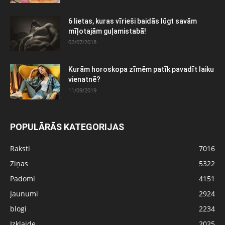
6 lietas, kuras vīrieši baidās lūgt savām
mīļotajām guļamistabā!
02/07/2018
Kurām horoskopa zīmēm patīk pavadīt laiku
vienatnē?
11/09/2019
POPULĀRĀS KATEGORIJAS
Raksti
7016
Ziņas
5322
Padomi
4151
Jaunumi
2924
blogi
2234
Izklaide
2025