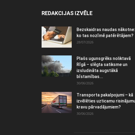
REDAKCIJAS IZVĒLE
Bezskaidras naudas nākotne
ko tas nozīmē patērētājiem?
28/07/2026
Plašs ugunsgrēks noliktavā
Rīgā – slēgta satiksme un
izsludināta augstākā
bīstamības...
30/06/2026
Transporta pakalpojumi – kā
izvēlēties uzticamu risinājum
kravu pārvadājumiem?
30/06/2026