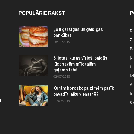
POPULĀRIE RAKSTI
P
:
Ļoti garšīgas un gaisīgas
Ra
pankūkas
Z
18/11/2015
P
J
6 lietas, kuras vīrieši baidās
lūgt savām mīļotajām
bl
guļamistabā!
Iz
02/07/2018
At
Kurām horoskopa zīmēm patīk
In
pavadīt laiku vienatnē?
u
11/09/2019
S