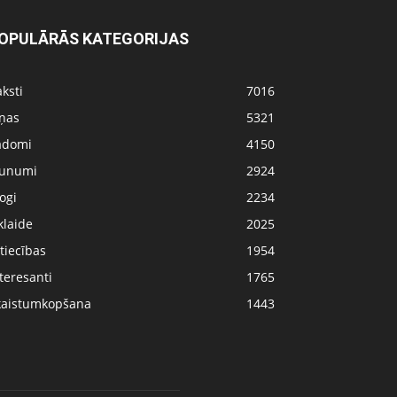
OPULĀRĀS KATEGORIJAS
ksti
7016
iņas
5321
adomi
4150
aunumi
2924
ogi
2234
klaide
2025
tiecības
1954
teresanti
1765
kaistumkopšana
1443