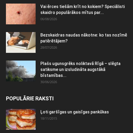
Vai ērces tiešām krīt no kokiem? Speciālisti
skaidro populārākos mītus par...
06/08/2026
Bezskaidras naudas nākotne: ko tas nozīmē
patērētājiem?
28/07/2026
Plašs ugunsgrēks noliktavā Rīgā – slēgta
satiksme un izsludināta augstākā
bīstamības...
30/06/2026
POPULĀRIE RAKSTI
Ļoti garšīgas un gaisīgas pankūkas
18/11/2015