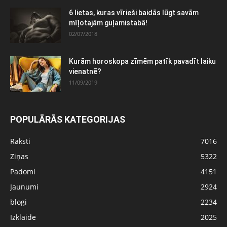
6 lietas, kuras vīrieši baidās lūgt savām
mīļotajām guļamistabā!
02/07/2018
Kurām horoskopa zīmēm patīk pavadīt laiku
vienatnē?
11/09/2019
POPULĀRĀS KATEGORIJAS
Raksti
7016
Ziņas
5322
Padomi
4151
Jaunumi
2924
blogi
2234
Izklaide
2025