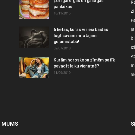
Ļoti garšīgas un gaisīgas
Ra
pankūkas
Z
18/11/2015
P
J
6 lietas, kuras vīrieši baidās
:
lūgt savām mīļotajām
bl
guļamistabā!
Iz
02/07/2018
At
Kurām horoskopa zīmēm patīk
In
pavadīt laiku vienatnē?
11/09/2019
S
R MUMS
S