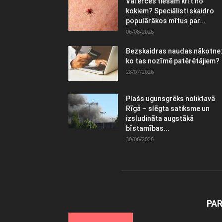
Vai ērces tiešām krīt no
kokiem? Speciālisti skaidro
populārākos mītus par...
06/08/2026
Bezskaidras naudas nākotne
ko tas nozīmē patērētājiem?
28/07/2026
Plašs ugunsgrēks noliktavā
Rīgā – slēgta satiksme un
izsludināta augstākā
bīstamības...
30/06/2026
PA