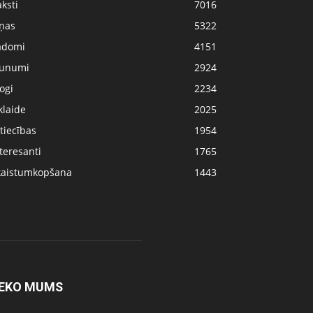
ksti
7016
iņas
5322
adomi
4151
aunumi
2924
ogi
2234
klaide
2025
tiecības
1954
teresanti
1765
kaistumkopšana
1443
EKO MUMS