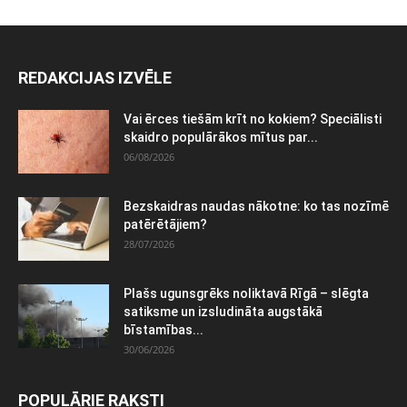
REDAKCIJAS IZVĒLE
Vai ērces tiešām krīt no kokiem? Speciālisti
skaidro populārākos mītus par...
06/08/2026
Bezskaidras naudas nākotne: ko tas nozīmē
patērētājiem?
28/07/2026
Plašs ugunsgrēks noliktavā Rīgā – slēgta
satiksme un izsludināta augstākā
bīstamības...
30/06/2026
POPULĀRIE RAKSTI