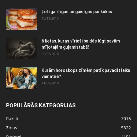
Ļoti garšīgas un gaisīgas pankūkas
18/11/2015
6 lietas, kuras vīrieši baidās lūgt savām
mīļotajām guļamistabā!
02/07/2018
Kurām horoskopa zīmēm patīk pavadīt laiku
vienatnē?
11/09/2019
POPULĀRĀS KATEGORIJAS
Raksti
7016
Ziņas
5322
Padomi
4151