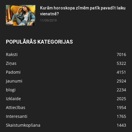
Kurām horoskopa zīmēm patīk pavadīt laiku
vienatnē?
11/09/2019
POPULĀRĀS KATEGORIJAS
Raksti
7016
Ziņas
5322
Padomi
4151
Jaunumi
2924
blogi
2234
Izklaide
2025
Attiecības
1954
Interesanti
1765
Skaistumkopšana
1443