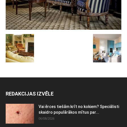
REDAKCIJAS IZVĒLE
Vai ērces tiešām krīt no kokiem? Speciālisti
skaidro populārākos mītus par...
06/08/2026