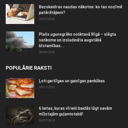
Bezskaidras naudas nākotne: ko tas nozīmē
patērētājiem?
28/07/2026
Plašs ugunsgrēks noliktavā Rīgā – slēgta
satiksme un izsludināta augstākā
bīstamības...
30/06/2026
POPULĀRIE RAKSTI
Ļoti garšīgas un gaisīgas pankūkas
18/11/2015
6 lietas, kuras vīrieši baidās lūgt savām
mīļotajām guļamistabā!
02/07/2018