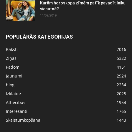
Kurām horoskopa zīmēm patīk pavadīt laiku
vienatnē?
11/09/2019
POPULĀRĀS KATEGORIJAS
Raksti
7016
Ziņas
5322
Padomi
4151
Jaunumi
2924
blogi
2234
Izklaide
2025
Attiecības
1954
Interesanti
1765
Skaistumkopšana
1443