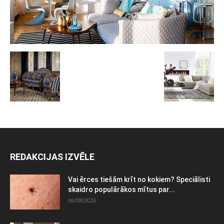
REDAKCIJAS IZVĒLE
Vai ērces tiešām krīt no kokiem? Speciālisti
skaidro populārākos mītus par...
06/08/2026