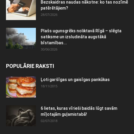
Bezskaidras naudas nākotne: ko tas nozīmē
patērētājiem?
28/07/2026
Plašs ugunsgrēks noliktavā Rīgā – slēgta
satiksme un izsludināta augstākā
bīstamības...
30/06/2026
POPULĀRIE RAKSTI
Ļoti garšīgas un gaisīgas pankūkas
18/11/2015
6 lietas, kuras vīrieši baidās lūgt savām
mīļotajām guļamistabā!
02/07/2018