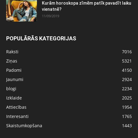
Kurām horoskopa zīmēm patīk pavadīt laiku
vienatnē?
11/09/2019
POPULĀRĀS KATEGORIJAS
Raksti
7016
Ziņas
5321
Padomi
4150
Jaunumi
2924
blogi
2234
Izklaide
2025
Attiecības
1954
Interesanti
1765
Skaistumkopšana
1443