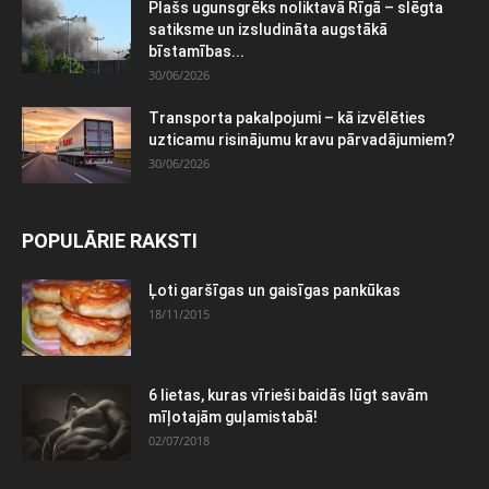
Plašs ugunsgrēks noliktavā Rīgā – slēgta
satiksme un izsludināta augstākā
bīstamības...
30/06/2026
Transporta pakalpojumi – kā izvēlēties
uzticamu risinājumu kravu pārvadājumiem?
30/06/2026
POPULĀRIE RAKSTI
Ļoti garšīgas un gaisīgas pankūkas
18/11/2015
6 lietas, kuras vīrieši baidās lūgt savām
mīļotajām guļamistabā!
02/07/2018