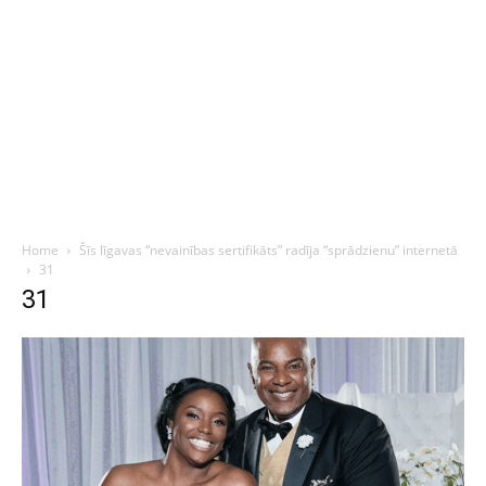
Home
Šīs līgavas “nevainības sertifikāts” radīja “sprādzienu” internetā
31
31