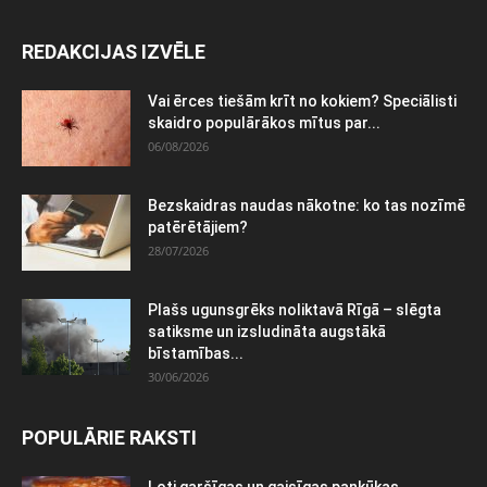
REDAKCIJAS IZVĒLE
Vai ērces tiešām krīt no kokiem? Speciālisti
skaidro populārākos mītus par...
06/08/2026
Bezskaidras naudas nākotne: ko tas nozīmē
patērētājiem?
28/07/2026
Plašs ugunsgrēks noliktavā Rīgā – slēgta
satiksme un izsludināta augstākā
bīstamības...
30/06/2026
POPULĀRIE RAKSTI