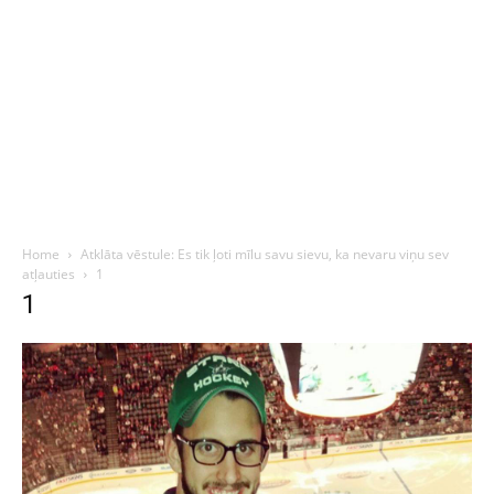
Home
Atklāta vēstule: Es tik ļoti mīlu savu sievu, ka nevaru viņu sev
atļauties
1
1