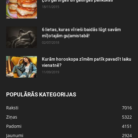
Ļoti garšīgas un gaisīgas pankūkas
18/11/2015
6 lietas, kuras vīrieši baidās lūgt savām
mīļotajām guļamistabā!
02/07/2018
Kurām horoskopa zīmēm patīk pavadīt laiku
vienatnē?
11/09/2019
POPULĀRĀS KATEGORIJAS
Raksti
7016
Ziņas
5322
Padomi
4151
Jaunumi
2924