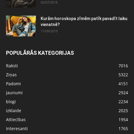
02/07/2018
Kurām horoskopa zīmēm patīk pavadīt laiku
vienatnē?
11/09/2019
POPULĀRĀS KATEGORIJAS
Raksti
7016
Ziņas
5322
Padomi
4151
Jaunumi
2924
blogi
2234
Izklaide
2025
Attiecības
1954
Interesanti
1765