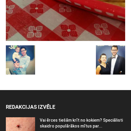
REDAKCIJAS IZVĒLE
Vai ērces tiešām krīt no kokiem? Speciālisti
skaidro populārākos mītus par...