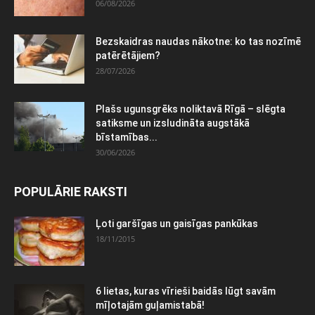
06/08/2026
Bezskaidras naudas nākotne: ko tas nozīmē
patērētājiem?
28/07/2026
Plašs ugunsgrēks noliktavā Rīgā – slēgta
satiksme un izsludināta augstākā
bīstamības...
30/06/2026
POPULĀRIE RAKSTI
Ļoti garšīgas un gaisīgas pankūkas
18/11/2015
6 lietas, kuras vīrieši baidās lūgt savām
mīļotajām guļamistabā!