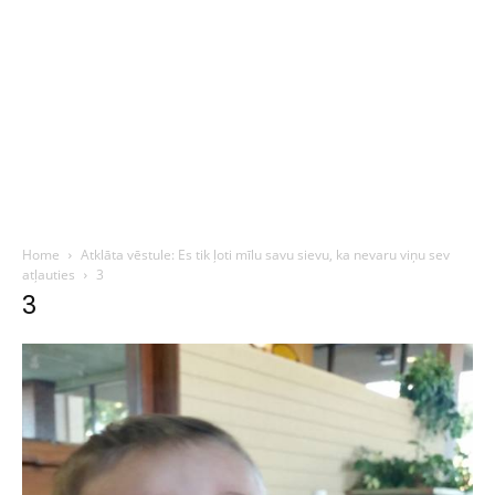
Home
Atklāta vēstule: Es tik ļoti mīlu savu sievu, ka nevaru viņu sev
atļauties
3
3