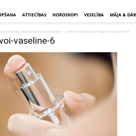
OPŠANA
ATTIECĪBAS
HOROSKOPI
VESELĪBA
MĀJA & DĀR
 soļi pretī tev tīkamākajam aromātam
phu-nu-today-lam-dep-voi-vaseline-6
oi-vaseline-6