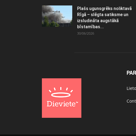
Plašs ugunsgrēks noliktavā
Rīgā – slēgta satiksme un
izsludināta augstākā
bīstamības...
30/06/2026
PA
Liet
Cont