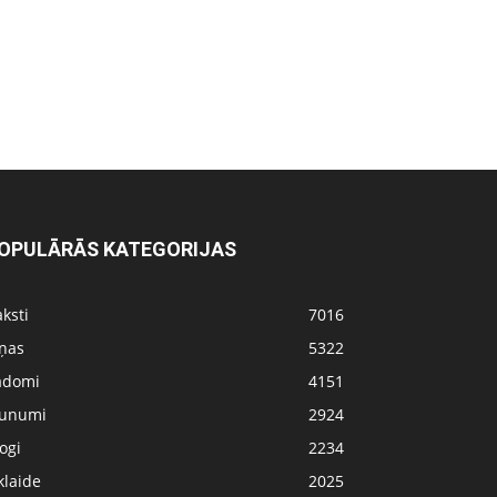
OPULĀRĀS KATEGORIJAS
ksti
7016
iņas
5322
adomi
4151
aunumi
2924
ogi
2234
klaide
2025