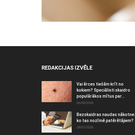
REDAKCIJAS IZVĒLE
Vai ērces tiešām krīt no
kokiem? Speciālisti skaidro
populārākos mītus par...
06/08/2026
Bezskaidras naudas nākotne
ko tas nozīmē patērētājiem?
28/07/2026