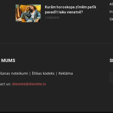
At
Kurām horoskopa zīmēm patīk
In
pavadīt laiku vienatnē?
11/09/2019
S
R MUMS
S
ošanas noteikumi
|
Ētikas kodeks
|
Reklāma
act us:
dieviete@dieviete.lv