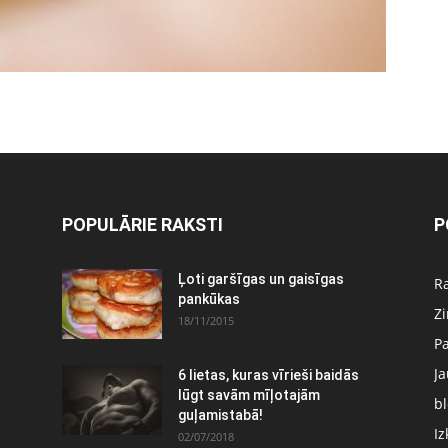
POPULĀRIE RAKSTI
P
Ļoti garšīgas un gaisīgas
Ra
pankūkas
Z
18/11/2015
P
J
6 lietas, kuras vīrieši baidās
:
lūgt savām mīļotajām
bl
guļamistabā!
Iz
02/07/2018