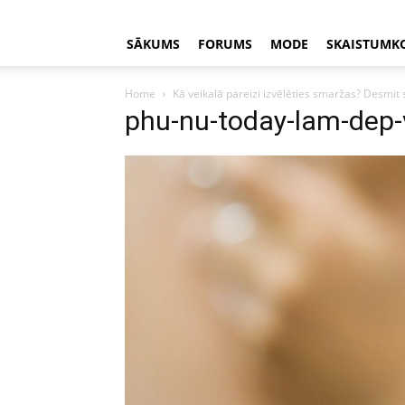
SĀKUMS
FORUMS
MODE
SKAISTUMK
Home
Kā veikalā pareizi izvēlēties smaržas? Desmit
phu-nu-today-lam-dep-v