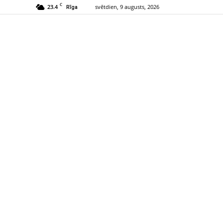
C
23.4
svētdien, 9 augusts, 2026
Rīga