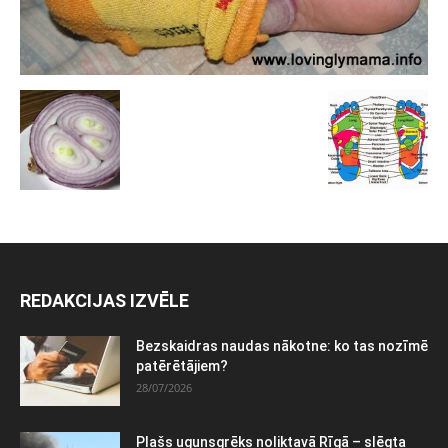
REDAKCIJAS IZVĒLE
Bezskaidras naudas nākotne: ko tas nozīmē
patērētājiem?
28/07/2026
Plašs ugunsgrēks noliktavā Rīgā – slēgta