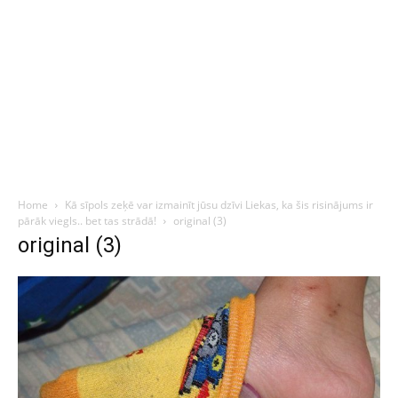
Home
Kā sīpols zeķē var izmainīt jūsu dzīvi Liekas, ka šis risinājums ir
pārāk viegls.. bet tas strādā!
original (3)
original (3)