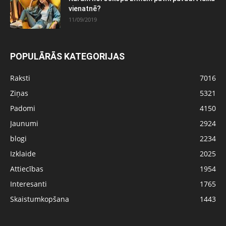
vienatnē?
11/09/2019
POPULĀRĀS KATEGORIJAS
Raksti
7016
Ziņas
5321
Padomi
4150
Jaunumi
2924
blogi
2234
Izklaide
2025
Attiecības
1954
Interesanti
1765
Skaistumkopšana
1443