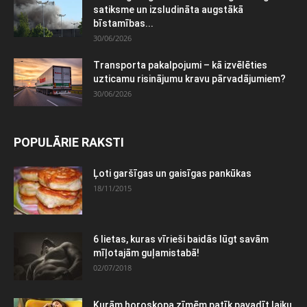
satiksme un izsludināta augstākā
bīstamības...
30/06/2026
Transporta pakalpojumi – kā izvēlēties
uzticamu risinājumu kravu pārvadājumiem?
30/06/2026
POPULĀRIE RAKSTI
Ļoti garšīgas un gaisīgas pankūkas
18/11/2015
6 lietas, kuras vīrieši baidās lūgt savām
mīļotajām guļamistabā!
02/07/2018
Kurām horoskopa zīmēm patīk pavadīt laiku