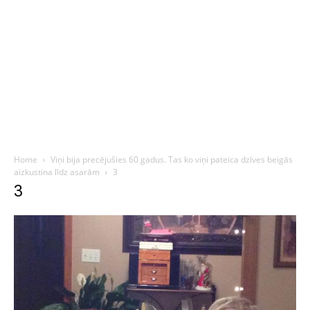
Home
Viņi bija precējušies 60 gadus. Tas ko viņi pateica dzīves beigās
aizkustina līdz asarām
3
3