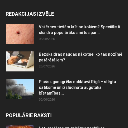
REDAKCIJAS IZVĒLE
Vai ērces tiešām krīt no kokiem? Speciālisti
skaidro populārākos mītus par...
06/08/2026
Bezskaidras naudas nākotne: ko tas nozīmē
patērētājiem?
28/07/2026
Plašs ugunsgrēks noliktavā Rīgā – slēgta
satiksme un izsludināta augstākā
bīstamības...
30/06/2026
POPULĀRIE RAKSTI