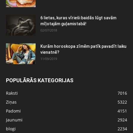
6 lietas, kuras vīrieši baidās lūgt savām
mīļotajām guļamistabā!
02/07/2018
Kurām horoskopa zīmēm patīk pavadīt laiku
vienatnē?
11/09/2019
POPULĀRĀS KATEGORIJAS
Raksti
7016
Ziņas
5322
Padomi
4151
Jaunumi
2924
blogi
2234