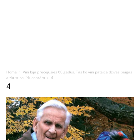
Home
Viņi bija precējušies 60 gadus. Tas ko viņi pateica dzīves beigās
aizkustina līdz asarām
4
4