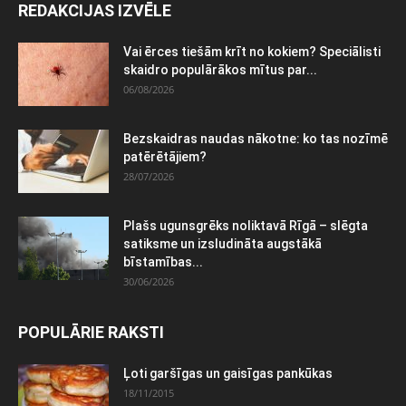
REDAKCIJAS IZVĒLE
Vai ērces tiešām krīt no kokiem? Speciālisti
skaidro populārākos mītus par...
06/08/2026
Bezskaidras naudas nākotne: ko tas nozīmē
patērētājiem?
28/07/2026
Plašs ugunsgrēks noliktavā Rīgā – slēgta
satiksme un izsludināta augstākā
bīstamības...
30/06/2026
POPULĀRIE RAKSTI
Ļoti garšīgas un gaisīgas pankūkas
18/11/2015