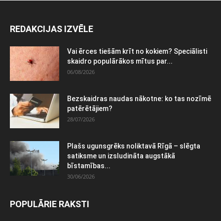
REDAKCIJAS IZVĒLE
Vai ērces tiešām krīt no kokiem? Speciālisti
skaidro populārākos mītus par...
06/08/2026
Bezskaidras naudas nākotne: ko tas nozīmē
patērētājiem?
28/07/2026
Plašs ugunsgrēks noliktavā Rīgā – slēgta
satiksme un izsludināta augstākā
bīstamības...
30/06/2026
POPULĀRIE RAKSTI