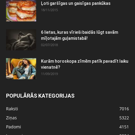
Ļoti garšīgas un gaisīgas pankūkas
18/11/2015
6 lietas, kuras vīrieši baidās lūgt savām
mīļotajām guļamistabā!
02/07/2018
Kurām horoskopa zīmēm patīk pavadīt laiku
vienatnē?
11/09/2019
POPULĀRĀS KATEGORIJAS
Raksti
7016
Ziņas
5322
Padomi
4151