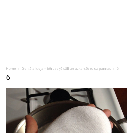
Home
Ģeniāla ideja – bērt zeķē sāli un uzkarsēt to uz pannas
6
6